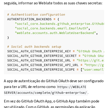
seguida, informar ao Weblate todos as suas chaves secretas:
# Authentication configuration
AUTHENTICATION_BACKENDS
=
(
"social_core.backends.github_enterprise.GithubEn
"social_core.backends.email.EmailAuth"
,
"weblate.accounts.auth.WeblateUserBackend"
,
)
# Social auth backends setup
SOCIAL_AUTH_GITHUB_ENTERPRISE_KEY
=
"GitHub OAuth Ap
SOCIAL_AUTH_GITHUB_ENTERPRISE_SECRET
=
"GitHub OAuth
SOCIAL_AUTH_GITHUB_ENTERPRISE_URL
=
"https://git.exa
SOCIAL_AUTH_GITHUB_ENTERPRISE_API_URL
=
"https://git
SOCIAL_AUTH_GITHUB_ENTERPRISE_SCOPE
=
[
"user:email"
]
A app de autenticação do GitHub OAuth deve ser configurado
para ter a URL de retorno como
https://WEBLATE
.
SERVER/accounts/complete/github-enterprise/
Em vez do GitHub OAuth App, o GitHub App também pode
ser utilizado. Com o GitHub, as permissões da aplicação