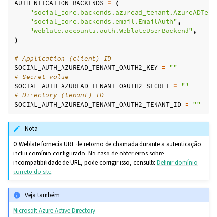
AUTHENTICATION_BACKENDS
=
(
"social_core.backends.azuread_tenant.AzureADTena
"social_core.backends.email.EmailAuth"
,
"weblate.accounts.auth.WeblateUserBackend"
,
)
# Application (client) ID
SOCIAL_AUTH_AZUREAD_TENANT_OAUTH2_KEY
=
""
# Secret value
SOCIAL_AUTH_AZUREAD_TENANT_OAUTH2_SECRET
=
""
# Directory (tenant) ID
SOCIAL_AUTH_AZUREAD_TENANT_OAUTH2_TENANT_ID
=
""
Nota
O Weblate fornecia URL de retorno de chamada durante a autenticação
inclui domínio configurado. No caso de obter erros sobre
incompatibilidade de URL, pode corrigir isso, consulte
Definir domínio
correto do site
.
Veja também
Microsoft Azure Active Directory