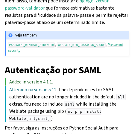
Além disso, também pode instalar o
django-zxcvbn-
password-validator
que fornece estimativas bastante
realistas para dificuldade da palavra-passe e permite rejeitar
palavras-passe abaixo de um determinado limite.
Veja também
,
,
Password
PASSWORD_MINIMAL_STRENGTH
WEBLATE_MIN_PASSWORD_SCORE
security
Autenticação por SAML
Added in version 4.1.1.
Alterado na versão 5.12:
The dependencies for SAML
authentication are no longer included in the default
all
extras. You need to include
while installing the
saml
Weblate package using pip (
uv
pip
install
).
Weblate[all,saml]
Por favor, siga as instruções do Python Social Auth para