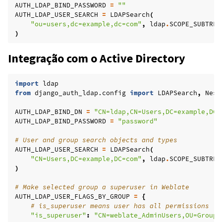
AUTH_LDAP_BIND_PASSWORD
=
""
AUTH_LDAP_USER_SEARCH
=
LDAPSearch
(
"ou=users,dc=example,dc=com"
,
ldap
.
SCOPE_SUBTREE
)
Integração com o Active Directory
import
ldap
from
django_auth_ldap.config
import
LDAPSearch
,
Nest
AUTH_LDAP_BIND_DN
=
"CN=ldap,CN=Users,DC=example,DC=
AUTH_LDAP_BIND_PASSWORD
=
"password"
# User and group search objects and types
AUTH_LDAP_USER_SEARCH
=
LDAPSearch
(
"CN=Users,DC=example,DC=com"
,
ldap
.
SCOPE_SUBTREE
)
# Make selected group a superuser in Weblate
AUTH_LDAP_USER_FLAGS_BY_GROUP
=
{
# is_superuser means user has all permissions
"is_superuser"
:
"CN=weblate_AdminUsers,OU=Groups