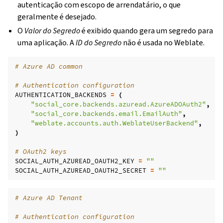
autenticação com escopo de arrendatário, o que
geralmente é desejado.
O
Valor do Segredo
é exibido quando gera um segredo para
uma aplicação. A
ID do Segredo
não é usada no Weblate.
# Azure AD common
# Authentication configuration
AUTHENTICATION_BACKENDS
=
(
"social_core.backends.azuread.AzureADOAuth2"
,
"social_core.backends.email.EmailAuth"
,
"weblate.accounts.auth.WeblateUserBackend"
,
)
# OAuth2 keys
SOCIAL_AUTH_AZUREAD_OAUTH2_KEY
=
""
SOCIAL_AUTH_AZUREAD_OAUTH2_SECRET
=
""
# Azure AD Tenant
# Authentication configuration