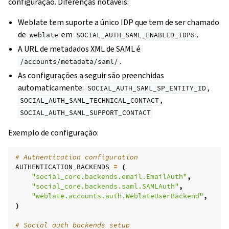
configuração. Diferenças notáveis:
Weblate tem suporte a único IDP que tem de ser chamado
de
em
.
weblate
SOCIAL_AUTH_SAML_ENABLED_IDPS
A URL de metadados XML de SAML é
.
/accounts/metadata/saml/
As configurações a seguir são preenchidas
automaticamente:
,
SOCIAL_AUTH_SAML_SP_ENTITY_ID
,
SOCIAL_AUTH_SAML_TECHNICAL_CONTACT
SOCIAL_AUTH_SAML_SUPPORT_CONTACT
Exemplo de configuração:
# Authentication configuration
AUTHENTICATION_BACKENDS
=
(
"social_core.backends.email.EmailAuth"
,
"social_core.backends.saml.SAMLAuth"
,
"weblate.accounts.auth.WeblateUserBackend"
,
)
# Social auth backends setup