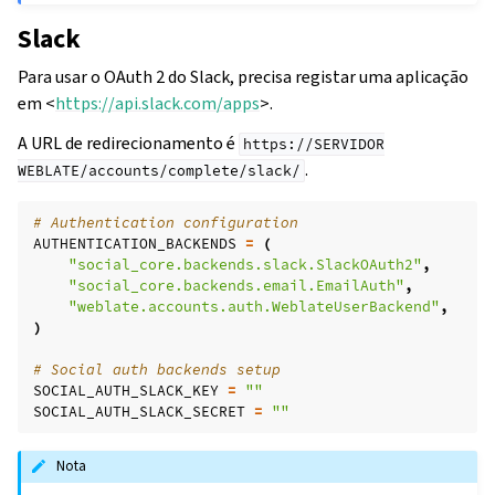
Slack
Para usar o OAuth 2 do Slack, precisa registar uma aplicação
em <
https://api.slack.com/apps
>.
A URL de redirecionamento é
https://SERVIDOR
.
WEBLATE/accounts/complete/slack/
# Authentication configuration
AUTHENTICATION_BACKENDS
=
(
"social_core.backends.slack.SlackOAuth2"
,
"social_core.backends.email.EmailAuth"
,
"weblate.accounts.auth.WeblateUserBackend"
,
)
# Social auth backends setup
SOCIAL_AUTH_SLACK_KEY
=
""
SOCIAL_AUTH_SLACK_SECRET
=
""
Nota