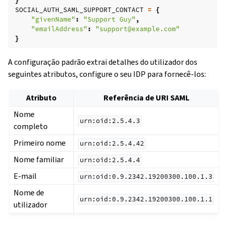
}
SOCIAL_AUTH_SAML_SUPPORT_CONTACT
=
{
"givenName"
:
"Support Guy"
,
"emailAddress"
:
"support@example.com"
}
A configuração padrão extrai detalhes do utilizador dos
seguintes atributos, configure o seu IDP para fornecê-los:
Atributo
Referência de URI SAML
Nome
urn:oid:2.5.4.3
completo
Primeiro nome
urn:oid:2.5.4.42
Nome familiar
urn:oid:2.5.4.4
E-mail
urn:oid:0.9.2342.19200300.100.1.3
Nome de
urn:oid:0.9.2342.19200300.100.1.1
utilizador