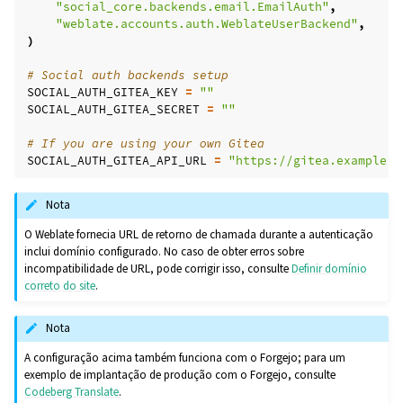
"social_core.backends.email.EmailAuth"
,
"weblate.accounts.auth.WeblateUserBackend"
,
)
# Social auth backends setup
SOCIAL_AUTH_GITEA_KEY
=
""
SOCIAL_AUTH_GITEA_SECRET
=
""
# If you are using your own Gitea
SOCIAL_AUTH_GITEA_API_URL
=
"https://gitea.example.c
Nota
O Weblate fornecia URL de retorno de chamada durante a autenticação
inclui domínio configurado. No caso de obter erros sobre
incompatibilidade de URL, pode corrigir isso, consulte
Definir domínio
correto do site
.
Nota
A configuração acima também funciona com o Forgejo; para um
exemplo de implantação de produção com o Forgejo, consulte
Codeberg Translate
.