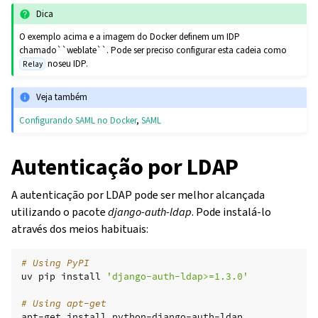
Dica
O exemplo acima e a imagem do Docker definem um IDP
chamado``weblate``. Pode ser preciso configurar esta cadeia como
noseu IDP.
Relay
Veja também
Configurando SAML no Docker
,
SAML
Autenticação por LDAP
A autenticação por LDAP pode ser melhor alcançada
utilizando o pacote
django-auth-ldap
. Pode instalá-lo
através dos meios habituais:
# Using PyPI
uv
pip
install
'django-auth-ldap>=1.3.0'
# Using apt-get
apt-get
install