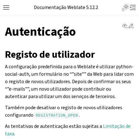
Toggle L
Documentação Weblate 5.12.2
Toggle site navigation sidebar
Tog
View 
Ed
Autenticação
Registo de utilizador
A configuração predefinida para o Weblate é utilizar python-
social-auth, um formulário no “”site”” da Web para lidar com
o registo de novos utilizadores. Depois de confirmar os seus
“”e-mails””, um novo utilizador pode contribuir ou
autenticar para utilizar um dos serviços de terceiros.
Também pode desativar o registo de novos utilizadores
configurando
.
REGISTRATION_OPEN
As tentativas de autenticação estão sujeitas a
Limitação de
taxa
.