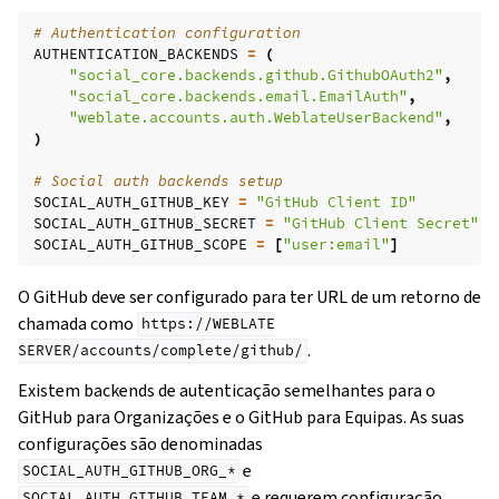
# Authentication configuration
AUTHENTICATION_BACKENDS
=
(
"social_core.backends.github.GithubOAuth2"
,
"social_core.backends.email.EmailAuth"
,
"weblate.accounts.auth.WeblateUserBackend"
,
)
# Social auth backends setup
SOCIAL_AUTH_GITHUB_KEY
=
"GitHub Client ID"
SOCIAL_AUTH_GITHUB_SECRET
=
"GitHub Client Secret"
SOCIAL_AUTH_GITHUB_SCOPE
=
[
"user:email"
]
O GitHub deve ser configurado para ter URL de um retorno de
chamada como
https://WEBLATE
.
SERVER/accounts/complete/github/
Existem backends de autenticação semelhantes para o
GitHub para Organizações e o GitHub para Equipas. As suas
configurações são denominadas
e
SOCIAL_AUTH_GITHUB_ORG_*
e requerem configuração
SOCIAL_AUTH_GITHUB_TEAM_*