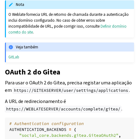
Nota
O Weblate fornecia URL de retorno de chamada durante a autenticação
inclui domínio configurado. No caso de obter erros sobre
incompatibilidade de URL, pode corrigir isso, consulte
Definir domínio
correto do site
.
Veja também
GitLab
OAuth 2 do Gitea
Para usar o OAuth 2 do Gitea, precisa registar uma aplicação
em
.
https://GITEASERVER/user/settings/applications
A URL de redirecionamento é
.
https://WEBLATESERVER/accounts/complete/gitea/
# Authentication configuration
AUTHENTICATION_BACKENDS
=
(
"social_core.backends.gitea.GiteaOAuth2"
,