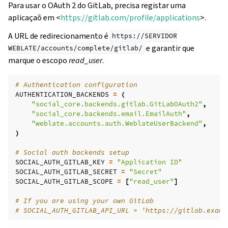
Para usar o OAuth 2 do GitLab, precisa registar uma
aplicaçaõ em <
https://gitlab.com/profile/applications
>.
A URL de redirecionamento é
https://SERVIDOR
e garantir que
WEBLATE/accounts/complete/gitlab/
marque o escopo
read_user
.
# Authentication configuration
AUTHENTICATION_BACKENDS
=
(
"social_core.backends.gitlab.GitLabOAuth2"
,
"social_core.backends.email.EmailAuth"
,
"weblate.accounts.auth.WeblateUserBackend"
,
)
# Social auth backends setup
SOCIAL_AUTH_GITLAB_KEY
=
"Application ID"
SOCIAL_AUTH_GITLAB_SECRET
=
"Secret"
SOCIAL_AUTH_GITLAB_SCOPE
=
[
"read_user"
]
# If you are using your own GitLab
# SOCIAL_AUTH_GITLAB_API_URL = 'https://gitlab.examp