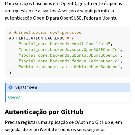
Para serviços baseados em OpenID, geralmente é apenas
uma questão de ativá-los. A secção a seguir permite a
autenticação OpenID para OpenSUSE, Fedora e Ubuntu:
# Authentication configuration
AUTHENTICATION_BACKENDS
=
(
"social_core.backends.email.EmailAuth"
,
"social_core.backends.suse.OpenSUSEOpenId"
,
"social_core.backends.ubuntu.UbuntuOpenId"
,
"social_core.backends.fedora.FedoraOpenId"
,
"weblate.accounts.auth.WeblateUserBackend"
,
)
Veja também
OpenID
Autenticação por GitHub
Precisa registar uma aplicação de OAuth no GitHub e, em
seguida, dizer ao Weblate todos os seus segredos: