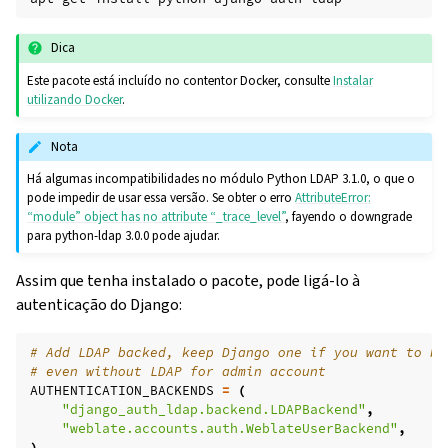
Dica
Este pacote está incluído no contentor Docker, consulte
Instalar
utilizando Docker
.
Nota
Há algumas incompatibilidades no módulo Python LDAP 3.1.0, o que o
pode impedir de usar essa versão. Se obter o erro
AttributeError:
“module” object has no attribute “_trace_level”
, fayendo o downgrade
para python-ldap 3.0.0 pode ajudar.
Assim que tenha instalado o pacote, pode ligá-lo à
autenticação do Django:
# Add LDAP backed, keep Django one if you want to be
# even without LDAP for admin account
AUTHENTICATION_BACKENDS
=
(
"django_auth_ldap.backend.LDAPBackend"
,
"weblate.accounts.auth.WeblateUserBackend"
,
)