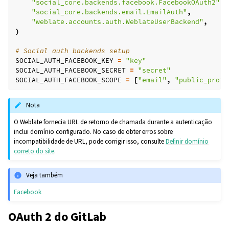
"social_core.backends.facebook.FacebookOAuth2"
,
"social_core.backends.email.EmailAuth"
,
"weblate.accounts.auth.WeblateUserBackend"
,
)
# Social auth backends setup
SOCIAL_AUTH_FACEBOOK_KEY
=
"key"
SOCIAL_AUTH_FACEBOOK_SECRET
=
"secret"
SOCIAL_AUTH_FACEBOOK_SCOPE
=
[
"email"
,
"public_profi
Nota
O Weblate fornecia URL de retorno de chamada durante a autenticação
inclui domínio configurado. No caso de obter erros sobre
incompatibilidade de URL, pode corrigir isso, consulte
Definir domínio
correto do site
.
Veja também
Facebook
OAuth 2 do GitLab