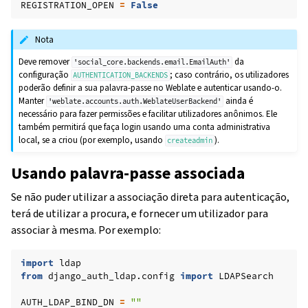
REGISTRATION_OPEN
=
False
Nota
Deve remover
da
'social_core.backends.email.EmailAuth'
configuração
; caso contrário, os utilizadores
AUTHENTICATION_BACKENDS
poderão definir a sua palavra-passe no Weblate e autenticar usando-o.
Manter
ainda é
'weblate.accounts.auth.WeblateUserBackend'
necessário para fazer permissões e facilitar utilizadores anônimos. Ele
também permitirá que faça login usando uma conta administrativa
local, se a criou (por exemplo, usando
).
createadmin
Usando palavra-passe associada
Se não puder utilizar a associação direta para autenticação,
terá de utilizar a procura, e fornecer um utilizador para
associar à mesma. Por exemplo:
import
ldap
from
django_auth_ldap.config
import
LDAPSearch
AUTH_LDAP_BIND_DN
=
""