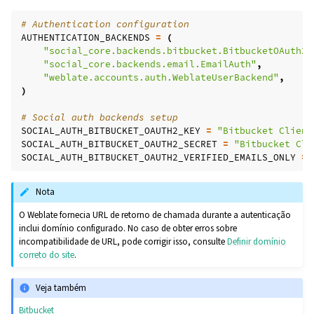
# Authentication configuration
AUTHENTICATION_BACKENDS
=
(
"social_core.backends.bitbucket.BitbucketOAuth2"
"social_core.backends.email.EmailAuth"
,
"weblate.accounts.auth.WeblateUserBackend"
,
)
# Social auth backends setup
SOCIAL_AUTH_BITBUCKET_OAUTH2_KEY
=
"Bitbucket Client
SOCIAL_AUTH_BITBUCKET_OAUTH2_SECRET
=
"Bitbucket Cli
SOCIAL_AUTH_BITBUCKET_OAUTH2_VERIFIED_EMAILS_ONLY
=
Nota
O Weblate fornecia URL de retorno de chamada durante a autenticação
inclui domínio configurado. No caso de obter erros sobre
incompatibilidade de URL, pode corrigir isso, consulte
Definir domínio
correto do site
.
Veja também
Bitbucket