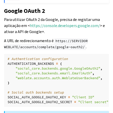
Google OAuth 2
Para utilizar OAuth 2 da Google, precisa de registar uma
aplicação em <
https://console.developers.google.com/
> e
ativar a API de Google+.
A URL de redirecionamento é
https://SERVIDOR
.
WEBLATE/accounts/complete/google-oauth2/
# Authentication configuration
AUTHENTICATION_BACKENDS
=
(
"social_core.backends.google.GoogleOAuth2"
,
"social_core.backends.email.EmailAuth"
,
"weblate.accounts.auth.WeblateUserBackend"
,
)
# Social auth backends setup
SOCIAL_AUTH_GOOGLE_OAUTH2_KEY
=
"Client ID"
SOCIAL_AUTH_GOOGLE_OAUTH2_SECRET
=
"Client secret"