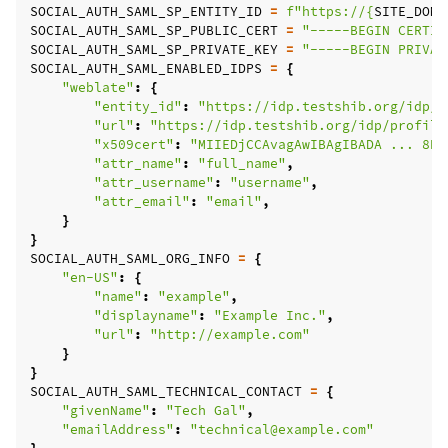
SOCIAL_AUTH_SAML_SP_ENTITY_ID
=
f
"https://
{
SITE_DOMA
SOCIAL_AUTH_SAML_SP_PUBLIC_CERT
=
"-----BEGIN CERTIF
SOCIAL_AUTH_SAML_SP_PRIVATE_KEY
=
"-----BEGIN PRIVAT
SOCIAL_AUTH_SAML_ENABLED_IDPS
=
{
"weblate"
:
{
"entity_id"
:
"https://idp.testshib.org/idp/s
"url"
:
"https://idp.testshib.org/idp/profile
"x509cert"
:
"MIIEDjCCAvagAwIBAgIBADA ... 8Bb
"attr_name"
:
"full_name"
,
"attr_username"
:
"username"
,
"attr_email"
:
"email"
,
}
}
SOCIAL_AUTH_SAML_ORG_INFO
=
{
"en-US"
:
{
"name"
:
"example"
,
"displayname"
:
"Example Inc."
,
"url"
:
"http://example.com"
}
}
SOCIAL_AUTH_SAML_TECHNICAL_CONTACT
=
{
"givenName"
:
"Tech Gal"
,
"emailAddress"
:
"technical@example.com"