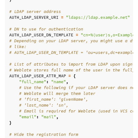
# LDAP server address
AUTH_LDAP_SERVER_URI
=
"ldaps://ldap.example.net"
# DN to use for authentication
AUTH_LDAP_USER_DN_TEMPLATE
=
"cn=
%(user)s
,o=Example"
# Depending on your LDAP server, you might use a dif
# like:
# AUTH_LDAP_USER_DN_TEMPLATE = 'ou=users,dc=example,
# List of attributes to import from LDAP upon sign i
# Weblate stores full name of the user in the full_n
AUTH_LDAP_USER_ATTR_MAP
=
{
"full_name"
:
"name"
,
# Use the following if your LDAP server does not
# Weblate will merge them later
# 'first_name': 'givenName',
# 'last_name': 'sn',
# Email is required for Weblate (used in VCS com
"email"
:
"mail"
,
}
# Hide the registration form