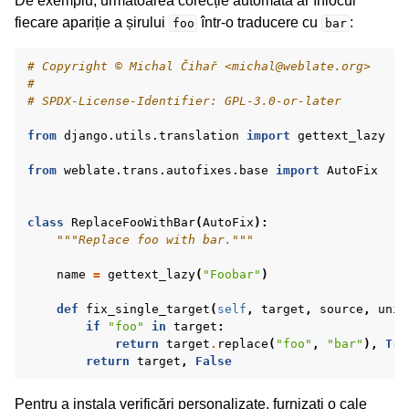
De exemplu, următoarea corecție automată ar înlocui
fiecare apariție a șirului
într-o traducere cu
:
foo
bar
# Copyright © Michal Čihař <michal@weblate.org>
#
# SPDX-License-Identifier: GPL-3.0-or-later
from
django.utils.translation
import
gettext_lazy
from
weblate.trans.autofixes.base
import
AutoFix
ggle navigation of Formate de fișiere acceptate
class
ReplaceFooWithBar
(
AutoFix
):
"""Replace foo with bar."""
name
=
gettext_lazy
(
"Foobar"
)
def
fix_single_target
(
self
,
target
,
source
,
unit
if
"foo"
in
target
:
return
target
.
replace
(
"foo"
,
"bar"
),
Tru
return
target
,
False
gle navigation of Instrucțiuni de configurare
Pentru a instala verificări personalizate, furnizați o cale