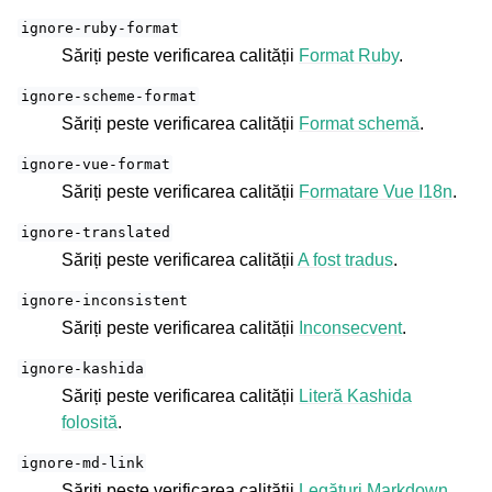
ignore-ruby-format
Săriți peste verificarea calității
Format Ruby
.
ignore-scheme-format
Săriți peste verificarea calității
Format schemă
.
ignore-vue-format
Săriți peste verificarea calității
Formatare Vue I18n
.
ignore-translated
Săriți peste verificarea calității
A fost tradus
.
ignore-inconsistent
Săriți peste verificarea calității
Inconsecvent
.
ignore-kashida
Săriți peste verificarea calității
Literă Kashida
folosită
.
ignore-md-link
Săriți peste verificarea calității
Legături Markdown
.