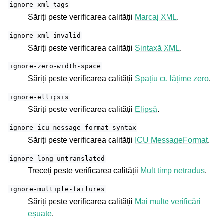
ignore-xml-tags
Săriți peste verificarea calității
Marcaj XML
.
ignore-xml-invalid
Săriți peste verificarea calității
Sintaxă XML
.
ignore-zero-width-space
Săriți peste verificarea calității
Spațiu cu lățime zero
.
ignore-ellipsis
Săriți peste verificarea calității
Elipsă
.
ignore-icu-message-format-syntax
Săriți peste verificarea calității
ICU MessageFormat
.
ignore-long-untranslated
Treceți peste verificarea calității
Mult timp netradus
.
ignore-multiple-failures
Săriți peste verificarea calității
Mai multe verificări
eșuate
.