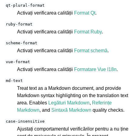
qt-plural-format
Activați verificarea calității
Format Qt
.
ruby-format
Activați verificarea calității
Format Ruby
.
scheme-format
Activați verificarea calității
Format schemă
.
vue-format
Activați verificarea calității
Formatare Vue I18n
.
md-text
Treat text as a Markdown document, and provide
Markdown syntax highlighting on the translation text
area. Enables
Legături Markdown
,
Referințe
Markdown
, and
Sintaxă Markdown
quality checks.
case-insensitive
Ajustați comportamentul verificărilor pentru a nu ține