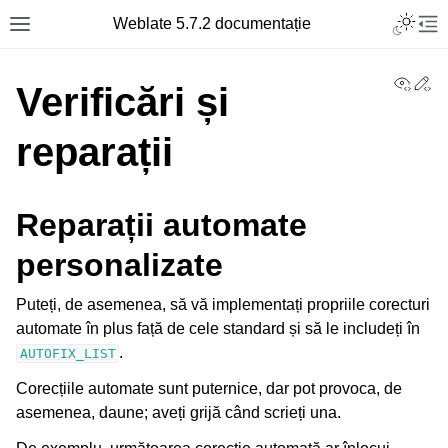
Toggle L
Weblate 5.7.2 documentație
Toggle site navigation sidebar
Tog
View
Ed
Verificări și
reparații
Reparații automate
personalizate
Puteți, de asemenea, să vă implementați propriile corecturi
automate în plus față de cele standard și să le includeți în
.
AUTOFIX_LIST
Corecțiile automate sunt puternice, dar pot provoca, de
asemenea, daune; aveți grijă când scrieți una.