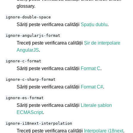
glossary
.
ignore-double-space
Săriți peste verificarea calității
Spațiu dublu
.
ignore-angularjs-format
Treceți peste verificarea calității
Șir de interpolare
AngularJS
.
ignore-c-format
Săriți peste verificarea calității
Format C
.
ignore-c-sharp-format
Săriți peste verificarea calității
Format C#
.
ignore-es-format
Săriți peste verificarea calității
Literale șablon
ECMAScript
.
ignore-i18next-interpolation
Treceți peste verificarea calității
Interpolare i18next
.