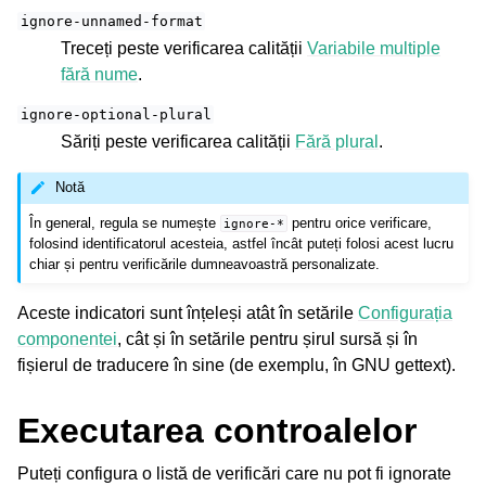
ignore-unnamed-format
Treceți peste verificarea calității
Variabile multiple
fără nume
.
ignore-optional-plural
Săriți peste verificarea calității
Fără plural
.
Notă
În general, regula se numește
pentru orice verificare,
ignore-*
folosind identificatorul acesteia, astfel încât puteți folosi acest lucru
chiar și pentru verificările dumneavoastră personalizate.
Aceste indicatori sunt înțeleși atât în setările
Configurația
componentei
, cât și în setările pentru șirul sursă și în
fișierul de traducere în sine (de exemplu, în GNU gettext).
Executarea controalelor
Puteți configura o listă de verificări care nu pot fi ignorate