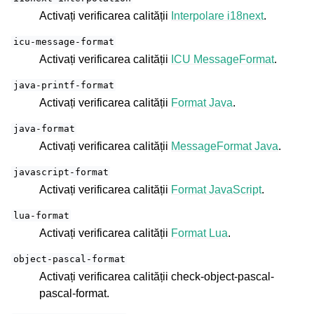
Activați verificarea calității
Interpolare i18next
.
icu-message-format
Activați verificarea calității
ICU MessageFormat
.
java-printf-format
Activați verificarea calității
Format Java
.
java-format
Activați verificarea calității
MessageFormat Java
.
javascript-format
Activați verificarea calității
Format JavaScript
.
lua-format
Activați verificarea calității
Format Lua
.
object-pascal-format
Activați verificarea calității
check-object-pascal-
pascal-format
.