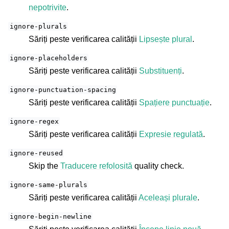
nepotrivite
.
ignore-plurals
Săriți peste verificarea calității
Lipsește plural
.
ignore-placeholders
Săriți peste verificarea calității
Substituenți
.
ignore-punctuation-spacing
Săriți peste verificarea calității
Spațiere punctuație
.
ignore-regex
Săriți peste verificarea calității
Expresie regulată
.
ignore-reused
Skip the
Traducere refolosită
quality check.
ignore-same-plurals
Săriți peste verificarea calității
Aceleași plurale
.
ignore-begin-newline