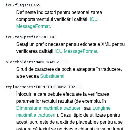
icu-flags:FLAGS
Definește indicatori pentru personalizarea
comportamentului verificării calității
ICU
MessageFormat
.
icu-tag-prefix:PREFIX`
Setați un prefix necesar pentru etichetele XML pentru
verificarea calității
ICU MessageFormat
.
placeholders:NAME:NAME2:...
Șiruri de caractere de poziție așteptate în traducere,
a se vedea
Substituenți
.
replacements:FROM:TO:FROM2:TO2...
Înlocuirile care trebuie efectuate la verificarea
parametrilor textului rezultat (de exemplu, în
Dimensiune maximă a traducerii
sau
Lungime
maximă a traducerii
). Cazul tipic de utilizare pentru
acest lucru este de a extinde placeables pentru a se
asigura că textul se potrivește chiar și cu valori lungi,