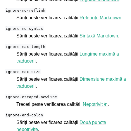
ignore-md-reflink
Săriți peste verificarea calității
Referințe Markdown
.
ignore-md-syntax
Săriți peste verificarea calității
Sintaxă Markdown
.
ignore-max-length
Săriți peste verificarea calității
Lungime maximă a
traducerii
.
ignore-max-size
Săriți peste verificarea calității
Dimensiune maximă a
traducerii
.
ignore-escaped-newline
Treceți peste verificarea calității
Nepotrivit \n
.
ignore-end-colon
Săriți peste verificarea calității
Două puncte
nepotrivite
.