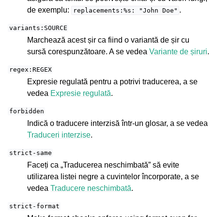
de exemplu:
.
replacements:%s:
"John
Doe"
variants:SOURCE
Marchează acest șir ca fiind o variantă de șir cu
sursă corespunzătoare. A se vedea
Variante de șiruri
.
regex:REGEX
Expresie regulată pentru a potrivi traducerea, a se
vedea
Expresie regulată
.
forbidden
Indică o traducere interzisă într-un glosar, a se vedea
Traduceri interzise
.
strict-same
Faceți ca „Traducerea neschimbată” să evite
utilizarea listei negre a cuvintelor încorporate, a se
vedea
Traducere neschimbată
.
strict-format