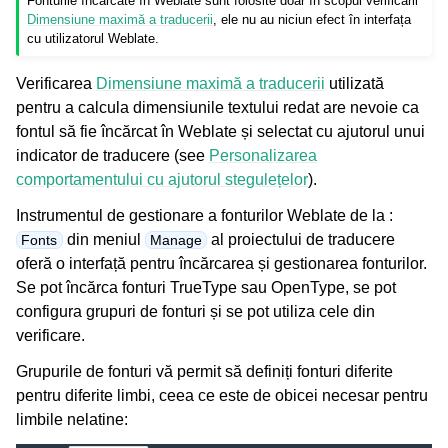
Fonturile încărcate în Weblate sunt folosite doar în scopul verificării
Dimensiune maximă a traducerii
, ele nu au niciun efect în interfața
cu utilizatorul Weblate.
Verificarea
Dimensiune maximă a traducerii
utilizată
pentru a calcula dimensiunile textului redat are nevoie ca
fontul să fie încărcat în Weblate și selectat cu ajutorul unui
indicator de traducere (see
Personalizarea
comportamentului cu ajutorul stegulețelor
).
Instrumentul de gestionare a fonturilor Weblate de la :
din meniul
al proiectului de traducere
Fonts
Manage
oferă o interfață pentru încărcarea și gestionarea fonturilor.
Se pot încărca fonturi TrueType sau OpenType, se pot
configura grupuri de fonturi și se pot utiliza cele din
verificare.
Grupurile de fonturi vă permit să definiți fonturi diferite
pentru diferite limbi, ceea ce este de obicei necesar pentru
limbile nelatine: