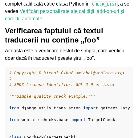
complet calificată către clasa Python în
, a se
CHECK_LIST
vedea
Verificări personalizate ale calității, add-on-uri și
corecții automate
.
Verificarea faptului că textul
traducerii nu conține „foo”
Aceasta este o verificare destul de simplă, care verifică
doar dacă în traducere lipsește șirul „foo”.
# Copyright © Michal Čihař <michal@weblate.org>
#
# SPDX-License-Identifier: GPL-3.0-or-later
"""Simple quality check example."""
from
django.utils.translation
import
gettext_lazy
from
weblate.checks.base
import
TargetCheck
class
FooCheck
(
TargetCheck
):