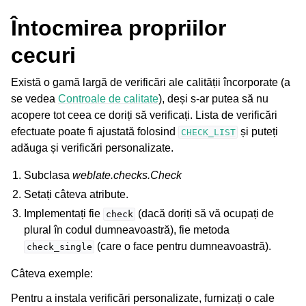
Întocmirea propriilor
cecuri
Există o gamă largă de verificări ale calității încorporate (a
se vedea
Controale de calitate
), deși s-ar putea să nu
acopere tot ceea ce doriți să verificați. Lista de verificări
efectuate poate fi ajustată folosind
și puteți
CHECK_LIST
adăuga și verificări personalizate.
Subclasa
weblate.checks.Check
Setați câteva atribute.
Implementați fie
(dacă doriți să vă ocupați de
check
plural în codul dumneavoastră), fie metoda
(care o face pentru dumneavoastră).
check_single
Câteva exemple:
Pentru a instala verificări personalizate, furnizați o cale