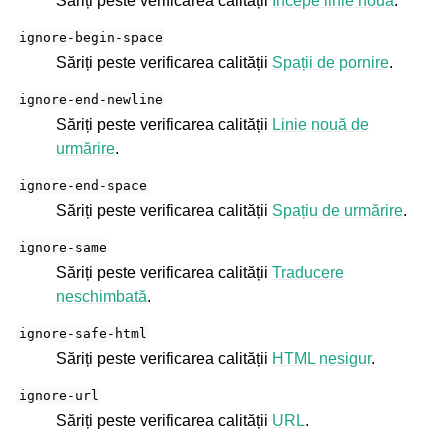
Săriți peste verificarea calității
Începe linie nouă
.
ignore-begin-space
Săriți peste verificarea calității
Spații de pornire
.
ignore-end-newline
Săriți peste verificarea calității
Linie nouă de
urmărire
.
ignore-end-space
Săriți peste verificarea calității
Spațiu de urmărire
.
ignore-same
Săriți peste verificarea calității
Traducere
neschimbată
.
ignore-safe-html
Săriți peste verificarea calității
HTML nesigur
.
ignore-url
Săriți peste verificarea calității
URL
.