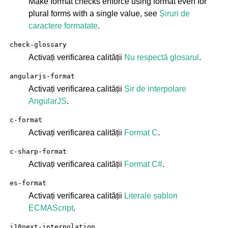
Make format checks enforce using format even for
plural forms with a single value, see
Șiruri de
caractere formatate
.
check-glossary
Activați verificarea calității
Nu respectă glosarul
.
angularjs-format
Activați verificarea calității
Șir de interpolare
AngularJS
.
c-format
Activați verificarea calității
Format C
.
c-sharp-format
Activați verificarea calității
Format C#
.
es-format
Activați verificarea calității
Literale șablon
ECMAScript
.
i18next-interpolation