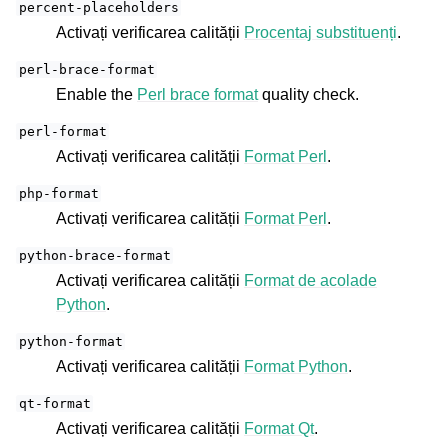
percent-placeholders
Activați verificarea calității
Procentaj substituenți
.
perl-brace-format
Enable the
Perl brace format
quality check.
perl-format
Activați verificarea calității
Format Perl
.
php-format
Activați verificarea calității
Format Perl
.
python-brace-format
Activați verificarea calității
Format de acolade
Python
.
python-format
Activați verificarea calității
Format Python
.
qt-format
Activați verificarea calității
Format Qt
.