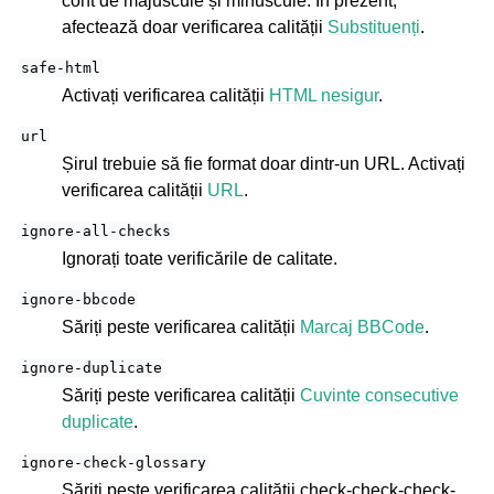
cont de majuscule și minuscule. În prezent,
afectează doar verificarea calității
Substituenți
.
safe-html
Activați verificarea calității
HTML nesigur
.
url
Șirul trebuie să fie format doar dintr-un URL. Activați
verificarea calității
URL
.
ignore-all-checks
Ignorați toate verificările de calitate.
ignore-bbcode
Săriți peste verificarea calității
Marcaj BBCode
.
ignore-duplicate
Săriți peste verificarea calității
Cuvinte consecutive
duplicate
.
ignore-check-glossary
Săriți peste verificarea calității
check-check-check-