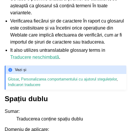
așteaptă ca glosarul să conțină termeni în toate
variantele.
Verificarea fiecărui șir de caractere în raport cu glosarul
este costisitoare și va încetini orice operațiune din
Weblate care implică efectuarea de verificări, cum ar fi
importul de șiruri de caractere sau traducerea.
It also utilizes untranslatable glossary terms in
Traducere neschimbată
.
Vezi și
Glosar
,
Personalizarea comportamentului cu ajutorul stegulețelor
,
Indicarori traducere
Spațiu dublu
Sumar
:
Traducerea conține spațiu dublu
Domeniu de aplicare
: