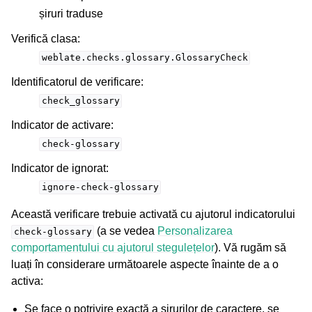
șiruri traduse
Verifică clasa
:
weblate.checks.glossary.GlossaryCheck
Identificatorul de verificare
:
check_glossary
Indicator de activare
:
check-glossary
Indicator de ignorat
:
ignore-check-glossary
Această verificare trebuie activată cu ajutorul indicatorului
(a se vedea
Personalizarea
check-glossary
comportamentului cu ajutorul stegulețelor
). Vă rugăm să
luați în considerare următoarele aspecte înainte de a o
activa:
Se face o potrivire exactă a șirurilor de caractere, se