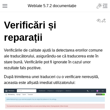
Toggle L
Weblate 5.7.2 documentație
Toggle site navigation sidebar
Tog
View
Ed
Verificări și
reparații
Verificările de calitate ajută la detectarea erorilor comune
ale traducătorului, asigurându-se că traducerea este în
stare bună. Verificările pot fi ignorate în cazul unor
rezultate fals pozitive.
După trimiterea unei traduceri cu o verificare nereușită,
aceasta este afișată imediat utilizatorului: