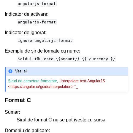
angularjs_format
Indicator de activare
:
angularjs-format
Indicator de ignorat
:
ignore-angularjs-format
Exemplu de șir de formate cu nume
:
Soldul
tău
este
{{amount}}
{{
currency
}}
Vezi și
Șiruri de caractere formatate
,
`Interpolare text AngularJS
<https://angular.io/guide/interpolation>``_
Format C
Sumar
:
Șirul de format C nu se potrivește cu sursa
Domeniu de aplicare
: