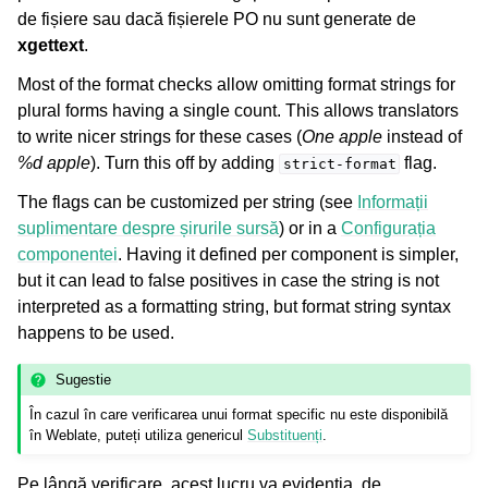
de fișiere sau dacă fișierele PO nu sunt generate de
xgettext
.
Most of the format checks allow omitting format strings for
plural forms having a single count. This allows translators
to write nicer strings for these cases (
One apple
instead of
%d apple
). Turn this off by adding
flag.
strict-format
The flags can be customized per string (see
Informații
suplimentare despre șirurile sursă
) or in a
Configurația
componentei
. Having it defined per component is simpler,
but it can lead to false positives in case the string is not
interpreted as a formatting string, but format string syntax
happens to be used.
Sugestie
În cazul în care verificarea unui format specific nu este disponibilă
în Weblate, puteți utiliza genericul
Substituenți
.
Pe lângă verificare, acest lucru va evidenția, de