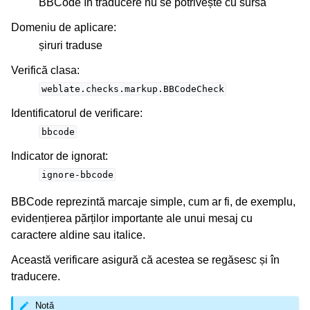
BBCode în traducere nu se potrivește cu sursa
Domeniu de aplicare
:
șiruri traduse
Verifică clasa
:
weblate.checks.markup.BBCodeCheck
Identificatorul de verificare
:
bbcode
Indicator de ignorat
:
ignore-bbcode
BBCode reprezintă marcaje simple, cum ar fi, de exemplu,
evidențierea părților importante ale unui mesaj cu
caractere aldine sau italice.
Această verificare asigură că acestea se regăsesc și în
traducere.
Notă