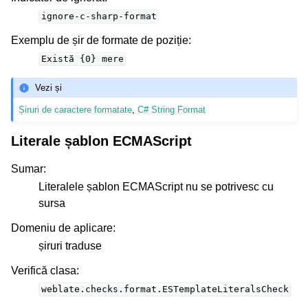
ignore-c-sharp-format
Exemplu de șir de formate de poziție
:
Există
{0}
mere
Vezi și
Șiruri de caractere formatate
,
C# String Format
Literale șablon ECMAScript
Sumar
:
Literalele șablon ECMAScript nu se potrivesc cu
sursa
Domeniu de aplicare
:
șiruri traduse
Verifică clasa
:
weblate.checks.format.ESTemplateLiteralsCheck