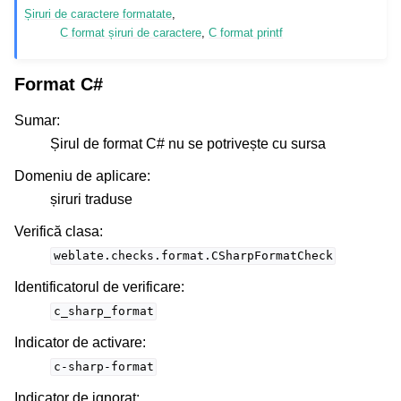
Șiruri de caractere formatate
,
C format șiruri de caractere
,
C format printf
Format C#
Sumar
:
Șirul de format C# nu se potrivește cu sursa
Domeniu de aplicare
:
șiruri traduse
Verifică clasa
:
weblate.checks.format.CSharpFormatCheck
Identificatorul de verificare
:
c_sharp_format
Indicator de activare
:
c-sharp-format
Indicator de ignorat
: