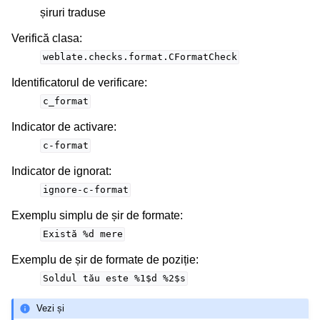
șiruri traduse
Verifică clasa
:
weblate.checks.format.CFormatCheck
Identificatorul de verificare
:
c_format
Indicator de activare
:
c-format
Indicator de ignorat
:
ignore-c-format
Exemplu simplu de șir de formate
:
Există
%d
mere
Exemplu de șir de formate de poziție
:
Soldul
tău
este
%1$d
%2$s
Vezi și