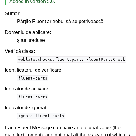
Added in version 5.0.
Sumar
:
Părțile Fluent ar trebui să se potrivească
Domeniu de aplicare
:
șiruri traduse
Verifică clasa
:
weblate.checks.fluent.parts.FluentPartsCheck
Identificatorul de verificare
:
fluent-parts
Indicator de activare
:
fluent-parts
Indicator de ignorat
:
ignore-fluent-parts
Each Fluent Message can have an optional value (the
main text content), and optional attributes, each of which is