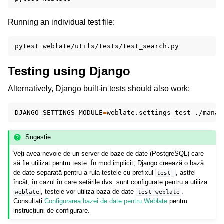
Running an individual test file:
pytest
Testing using Django
Alternatively, Django built-in tests should also work:
DJANGO_SETTINGS_MODULE
=
weblate.settings_test
./manag
Sugestie
Veți avea nevoie de un server de baze de date (PostgreSQL) care
să fie utilizat pentru teste. În mod implicit, Django creează o bază
de date separată pentru a rula testele cu prefixul
, astfel
test_
încât, în cazul în care setările dvs. sunt configurate pentru a utiliza
, testele vor utiliza baza de date
.
weblate
test_weblate
Consultați
Configurarea bazei de date pentru Weblate
pentru
instrucțiuni de configurare.