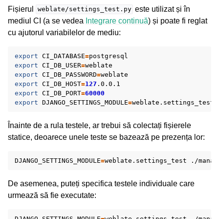
Fișierul
este utilizat și în
weblate/settings_test.py
mediul CI (a se vedea
Integrare continuă
) și poate fi reglat
cu ajutorul variabilelor de mediu:
export
CI_DATABASE
=
export
CI_DB_USER
=
export
CI_DB_PASSWORD
=
export
CI_DB_HOST
=
127
export
CI_DB_PORT
=
60000
export
DJANGO_SETTINGS_MODULE
=
Înainte de a rula testele, ar trebui să colectați fișierele
statice, deoarece unele teste se bazează pe prezența lor:
DJANGO_SETTINGS_MODULE
=
weblate.settings_test
./manag
De asemenea, puteți specifica testele individuale care
urmează să fie executate:
DJANGO_SETTINGS_MODULE
=
weblate.settings_test
./manag