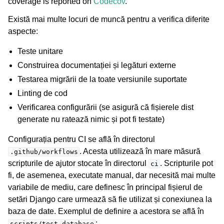
coverage is reported on
Codecov
.
Există mai multe locuri de muncă pentru a verifica diferite
aspecte:
Teste unitare
Construirea documentației și legături externe
Testarea migrării de la toate versiunile suportate
Linting de cod
ggle navigation of Formate de fișiere acceptate
Verificarea configurării (se asigură că fișierele dist
generate nu ratează nimic și pot fi testate)
Configurația pentru CI se află în directorul
. Acesta utilizează în mare măsură
.github/workflows
scripturile de ajutor stocate în directorul
. Scripturile pot
ci
fi, de asemenea, executate manual, dar necesită mai multe
variabile de mediu, care definesc în principal fișierul de
setări Django care urmează să fie utilizat și conexiunea la
gle navigation of Instrucțiuni de configurare
baza de date. Exemplul de definire a acestora se află în
:
scripts/test-database