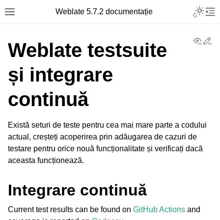
Toggle L
Weblate 5.7.2 documentație
Toggle site navigation sidebar
Tog
View
Ed
Weblate testsuite
și integrare
continuă
Există seturi de teste pentru cea mai mare parte a codului
actual, creșteți acoperirea prin adăugarea de cazuri de
testare pentru orice nouă funcționalitate și verificați dacă
aceasta funcționează.
Integrare continuă
Current test results can be found on
GitHub Actions
and