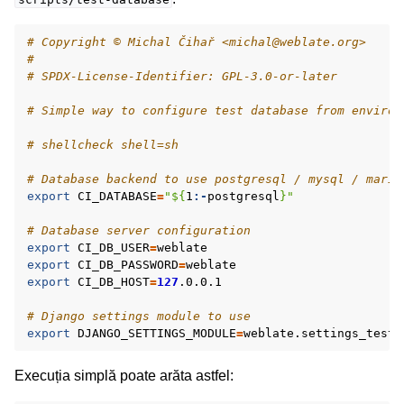
# Copyright © Michal Čihař <michal@weblate.org>
#
# SPDX-License-Identifier: GPL-3.0-or-later
# Simple way to configure test database from environ
# shellcheck shell=sh
# Database backend to use postgresql / mysql / maria
export
CI_DATABASE
=
"
${
1
:-
postgresql
}
"
# Database server configuration
export
CI_DB_USER
=
export
CI_DB_PASSWORD
=
export
CI_DB_HOST
=
127
.0.0.1

# Django settings module to use
export
DJANGO_SETTINGS_MODULE
=
Execuția simplă poate arăta astfel: