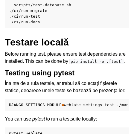
.
scripts/test-database.sh

./ci/run-migrate

./ci/run-test

Testare locală
Before running test, please ensure test dependencies are
installed. This can be done by
.
pip
install
-e
.[test]
Testing using pytest
Înainte de a rula testele, ar trebui să colectați fișierele
statice, deoarece unele teste se bazează pe prezența lor:
DJANGO_SETTINGS_MODULE
=
weblate.settings_test
./manag
You can use
pytest
to run a testsuite locally:
pytest