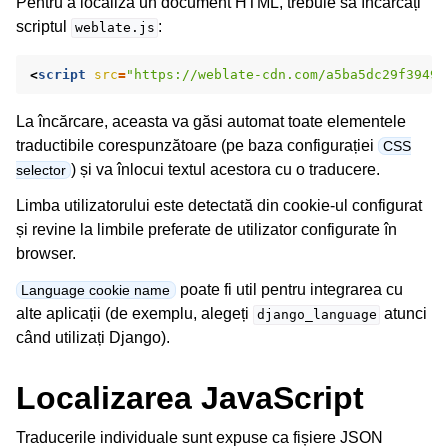
Pentru a localiza un document HTML, trebuie să încărcați
scriptul
:
weblate.js
<
script
src
=
"https://weblate-cdn.com/a5ba5dc29f39498
La încărcare, aceasta va găsi automat toate elementele
traductibile corespunzătoare (pe baza configurației
CSS
) și va înlocui textul acestora cu o traducere.
selector
Limba utilizatorului este detectată din cookie-ul configurat
și revine la limbile preferate de utilizator configurate în
browser.
poate fi util pentru integrarea cu
Language cookie name
alte aplicații (de exemplu, alegeți
atunci
django_language
când utilizați Django).
Localizarea JavaScript
Traducerile individuale sunt expuse ca fișiere JSON