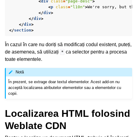
<
div
class
=
"page-desc"
>
<
p
class
=
"l10n"
>
We're sorry, but thi
</
div
>
</
div
>
</
div
>
</
section
>
În cazul în care nu doriți să modificați codul existent, puteți,
de asemenea, să utilizați
ca selector pentru a procesa
*
toate elementele.
Notă
În prezent, se extrage doar textul elementelor. Acest add-on nu
acceptă localizarea atributelor elementelor sau a elementelor cu
copii.
Localizarea HTML folosind
Weblate CDN