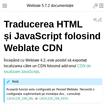
Toggle L
Weblate 5.7.2 documentație
Toggle site navigation sidebar
Tog
View
Ed
Traducerea HTML
și JavaScript folosind
Weblate CDN
Începând cu Weblate 4.2, este posibil să exportați
localizarea către un CDN folosind add-onul
CDN de
localizare JavaScript
.
Notă
Această funcție este configurată pe Hosted Weblate. Necesită o
configurație suplimentară pe instalația dvs., consultați
și
.
LOCALIZE_CDN_URL
LOCALIZE_CDN_PATH