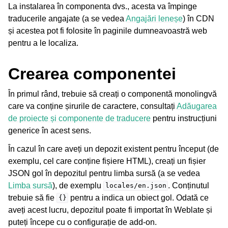
La instalarea în componenta dvs., acesta va împinge
traducerile angajate (a se vedea
Angajări leneșe
) în CDN
și acestea pot fi folosite în paginile dumneavoastră web
pentru a le localiza.
Crearea componentei
În primul rând, trebuie să creați o componentă monolingvă
ggle navigation of Formate de fișiere acceptate
care va conține șirurile de caractere, consultați
Adăugarea
de proiecte și componente de traducere
pentru instrucțiuni
generice în acest sens.
În cazul în care aveți un depozit existent pentru început (de
exemplu, cel care conține fișiere HTML), creați un fișier
JSON gol în depozitul pentru limba sursă (a se vedea
Limba sursă
), de exemplu
. Conținutul
locales/en.json
trebuie să fie
pentru a indica un obiect gol. Odată ce
{}
gle navigation of Instrucțiuni de configurare
aveți acest lucru, depozitul poate fi importat în Weblate și
puteți începe cu o configurație de add-on.