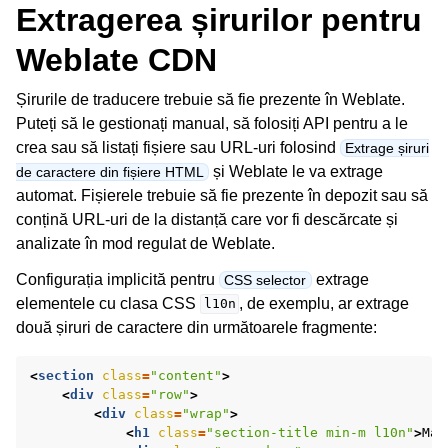
Extragerea șirurilor pentru
Weblate CDN
Șirurile de traducere trebuie să fie prezente în Weblate.
Puteți să le gestionați manual, să folosiți API pentru a le
crea sau să listați fișiere sau URL-uri folosind
Extrage șiruri
și Weblate le va extrage
de caractere din fișiere HTML
automat. Fișierele trebuie să fie prezente în depozit sau să
conțină URL-uri de la distanță care vor fi descărcate și
analizate în mod regulat de Weblate.
Configurația implicită pentru
extrage
CSS selector
elementele cu clasa CSS
, de exemplu, ar extrage
l10n
două șiruri de caractere din următoarele fragmente:
<
section
class
=
"content"
>
<
div
class
=
"row"
>
<
div
class
=
"wrap"
>
<
h1
class
=
"section-title min-m l10n"
>
Mai