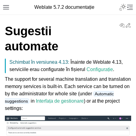
Toggle L
Weblate 5.7.2 documentație
Toggle site navigation sidebar
Tog
View
Ed
Sugestii
automate
Schimbat în versiunea 4.13:
Înainte de Weblate 4.13,
serviciile erau configurate în fișierul
Configurație
.
The support for several machine translation and translation
memory services is built-in. Each service can be turned on
by the administrator for whole site (under
Automatic
in
Interfața de gestionare
) or at the project
suggestions
settings: