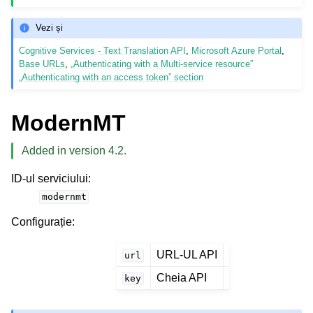
Vezi și
Cognitive Services - Text Translation API
,
Microsoft Azure Portal
,
Base URLs
,
„Authenticating with a Multi-service resource”
„Authenticating with an access token” section
ModernMT
Added in version 4.2.
ID-ul serviciului
:
modernmt
Configurație
:
URL-UL API
url
Cheia API
key