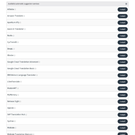
ggle navigation of Formate de fișiere acceptate
gle navigation of Instrucțiuni de configurare