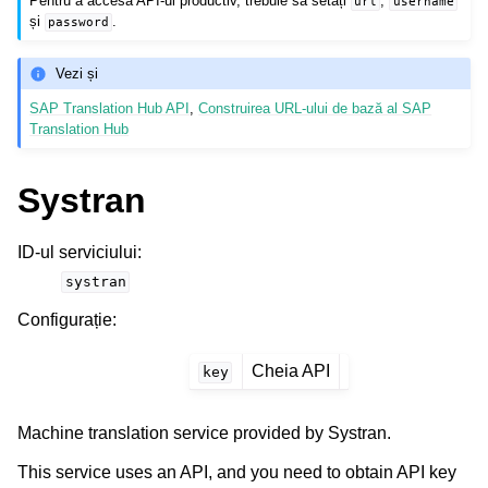
Pentru a accesa API-ul productiv, trebuie să setați
,
url
username
și
.
password
Vezi și
SAP Translation Hub API
,
Construirea URL-ului de bază al SAP
Translation Hub
Systran
ID-ul serviciului
:
systran
Configurație
:
Cheia API
key
Machine translation service provided by Systran.
This service uses an API, and you need to obtain API key