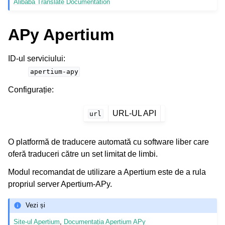
Alibaba Translate Documentation
APy Apertium
ID-ul serviciului
:
apertium-apy
Configurație
:
URL-UL API
url
O platformă de traducere automată cu software liber care
oferă traduceri către un set limitat de limbi.
Modul recomandat de utilizare a Apertium este de a rula
propriul server Apertium-APy.
Vezi și
Site-ul Apertium
,
Documentația Apertium APy