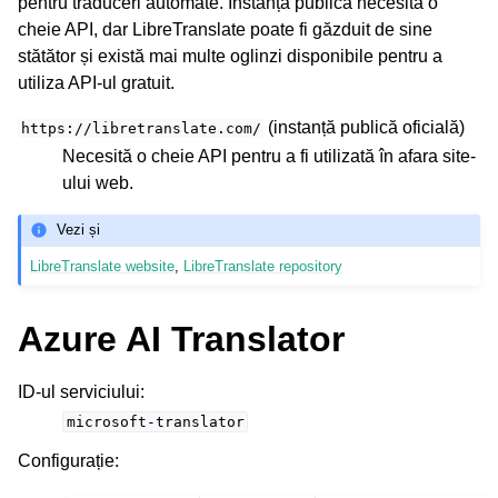
pentru traduceri automate. Instanța publică necesită o
cheie API, dar LibreTranslate poate fi găzduit de sine
stătător și există mai multe oglinzi disponibile pentru a
utiliza API-ul gratuit.
(instanță publică oficială)
https://libretranslate.com/
Necesită o cheie API pentru a fi utilizată în afara site-
ului web.
Vezi și
LibreTranslate website
,
LibreTranslate repository
Azure AI Translator
ID-ul serviciului
:
microsoft-translator
Configurație
: