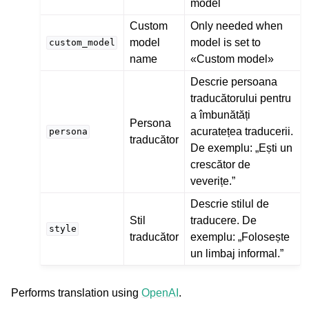
model
Custom
Only needed when
model
model is set to
custom_model
name
«Custom model»
Descrie persoana
traducătorului pentru
a îmbunătăți
Persona
acuratețea traducerii.
persona
traducător
De exemplu: „Ești un
crescător de
veverițe.”
Descrie stilul de
Stil
traducere. De
style
traducător
exemplu: „Folosește
un limbaj informal.”
Performs translation using
OpenAI
.