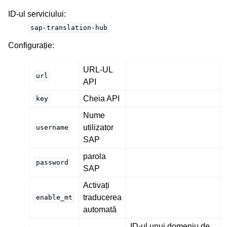
ID-ul serviciului
:
sap-translation-hub
Configurație
:
URL-UL
url
API
Cheia API
key
Nume
utilizator
username
SAP
parola
password
SAP
Activați
traducerea
enable_mt
automată
ID-ul unui domeniu de