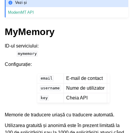
Vezi și
ModernMT API
MyMemory
ID-ul serviciului
:
mymemory
Configurație
:
E-mail de contact
email
Nume de utilizator
username
Cheia API
key
Memorie de traducere uriașă cu traducere automată.
Utilizarea gratuită și anonimă este în prezent limitată la
100 de solicitări/zi sau la 1000 de solicitări/zi atunci când