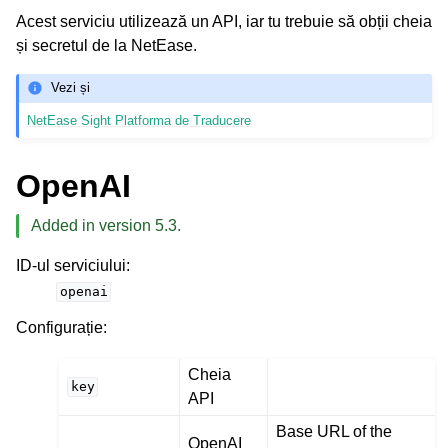
Acest serviciu utilizează un API, iar tu trebuie să obții cheia
și secretul de la NetEase.
Vezi și
NetEase Sight Platforma de Traducere
OpenAI
Added in version 5.3.
ID-ul serviciului
:
openai
Configurație
:
Cheia
key
API
Base URL of the
OpenAI