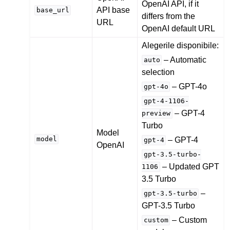
OpenAI API, if it
API base
base_url
differs from the
URL
OpenAI default URL
Alegerile disponibile:
– Automatic
auto
selection
– GPT-4o
gpt-4o
gpt-4-1106-
– GPT-4
preview
Turbo
Model
model
– GPT-4
gpt-4
OpenAI
gpt-3.5-turbo-
– Updated GPT
1106
3.5 Turbo
–
gpt-3.5-turbo
GPT-3.5 Turbo
– Custom
custom