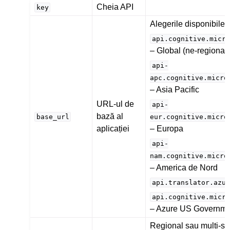
Cheia API
key
Alegerile disponibile:
api.cognitive.micro
– Global (ne-regional)
api-
apc.cognitive.micro
– Asia Pacific
URL-ul de
api-
bază al
base_url
eur.cognitive.micro
aplicației
– Europa
api-
nam.cognitive.micro
– America de Nord
api.translator.azur
api.cognitive.micro
– Azure US Governme
Regional sau multi-ser