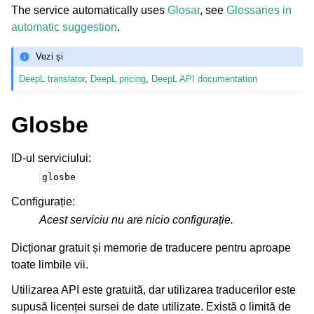
The service automatically uses
Glosar
, see
Glossaries in
automatic suggestion
.
Vezi și
DeepL translator
,
DeepL pricing
,
DeepL API documentation
Glosbe
ID-ul serviciului
:
glosbe
Configurație
:
Acest serviciu nu are nicio configurație.
Dicționar gratuit și memorie de traducere pentru aproape
toate limbile vii.
Utilizarea API este gratuită, dar utilizarea traducerilor este
supusă licenței sursei de date utilizate. Există o limită de