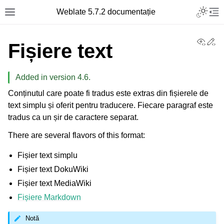
Toggle L
Weblate 5.7.2 documentație
Toggle site navigation sidebar
Tog
View
Ed
Fișiere text
Added in version 4.6.
Conținutul care poate fi tradus este extras din fișierele de
text simplu și oferit pentru traducere. Fiecare paragraf este
tradus ca un șir de caractere separat.
There are several flavors of this format:
Fișier text simplu
Fișier text DokuWiki
Fișier text MediaWiki
Fișiere Markdown
Notă