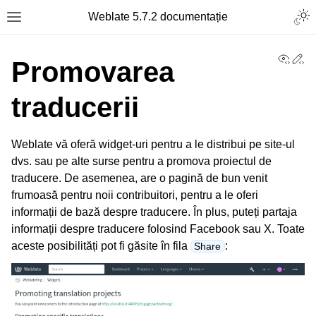
Togg
Weblate 5.7.2 documentație
Toggle site navigation sidebar
View
Ed
Promovarea
traducerii
Weblate vă oferă widget-uri pentru a le distribui pe site-ul
dvs. sau pe alte surse pentru a promova proiectul de
traducere. De asemenea, are o pagină de bun venit
frumoasă pentru noii contribuitori, pentru a le oferi
informații de bază despre traducere. În plus, puteți partaja
informații despre traducere folosind Facebook sau X. Toate
aceste posibilități pot fi găsite în fila
:
Share