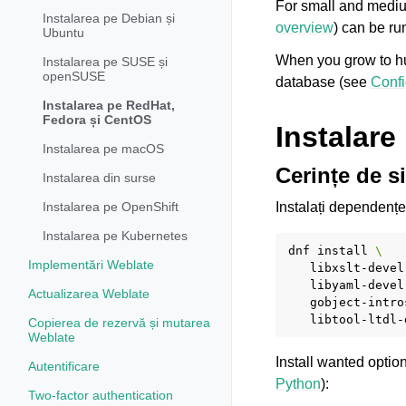
For small and mediu
Instalarea pe Debian și
overview
) can be ru
Ubuntu
When you grow to hu
Instalarea pe SUSE și
openSUSE
database (see
Confi
Instalarea pe RedHat,
Fedora și CentOS
Instalare
Instalarea pe macOS
Cerințe de s
Instalarea din surse
Instalați dependențe
Instalarea pe OpenShift
Instalarea pe Kubernetes
dnf
install
\
Implementări Weblate
libxslt-devel
libyaml-devel
Actualizarea Weblate
gobject-intro
libtool-ltdl-
Copierea de rezervă și mutarea
Weblate
Install wanted opti
Autentificare
Python
):
Two-factor authentication