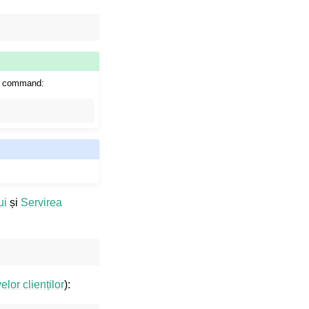
ng command:
ui
și
Servirea
lor clienților
):