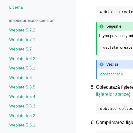
Licență
weblate
ISTORICUL MODIFICĂRILOR
Sugestie
Weblate 5.7.2
If you previously 
Weblate 5.7.1
weblate
create
Weblate 5.7
Weblate 5.6.2
Vezi și
Weblate 5.6.1
createadmin
Weblate 5.6
Weblate 5.5.5
Colectează fișier
fișierelor statice
):
Weblate 5.5.4
Weblate 5.5.3
weblate
Weblate 5.5.2
Comprimarea fișie
Weblate 5.5.1