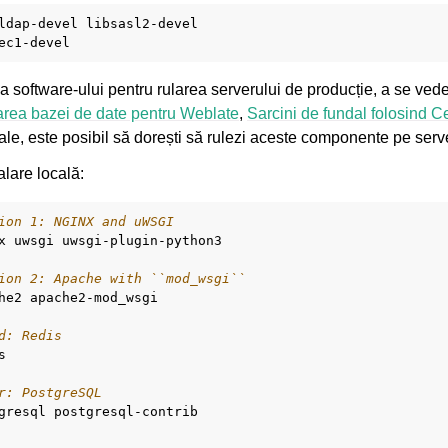
ldap-devel
libsasl2-devel

 a software-ului pentru rularea serverului de producție, a se ve
area bazei de date pentru Weblate
,
Sarcini de fundal folosind C
tale, este posibil să dorești să rulezi aceste componente pe serv
alare locală:
ion 1: NGINX and uWSGI
x
uwsgi
uwsgi-plugin-python3

ion 2: Apache with ``mod_wsgi``
he2
apache2-mod_wsgi

d: Redis


r: PostgreSQL
gresql
postgresql-contrib
