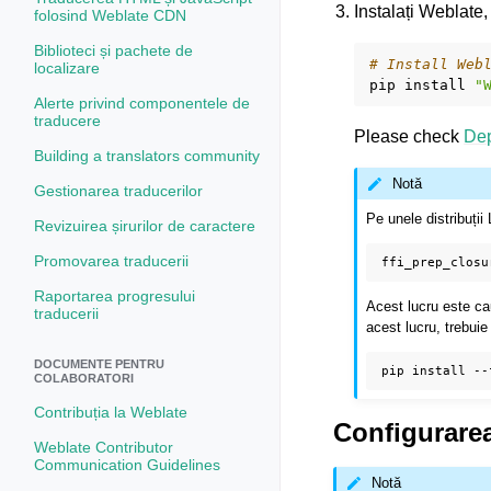
Instalați Weblate,
folosind Weblate CDN
Biblioteci și pachete de
# Install Web
localizare
pip
install
"
Alerte privind componentele de
traducere
Please check
De
Building a translators community
Notă
Gestionarea traducerilor
Pe unele distribuții
Revizuirea șirurilor de caractere
Promovarea traducerii
Raportarea progresului
Acest lucru este cau
traducerii
acest lucru, trebui
DOCUMENTE PENTRU
pip
install
--
COLABORATORI
Contribuția la Weblate
Configurare
Weblate Contributor
Communication Guidelines
Notă