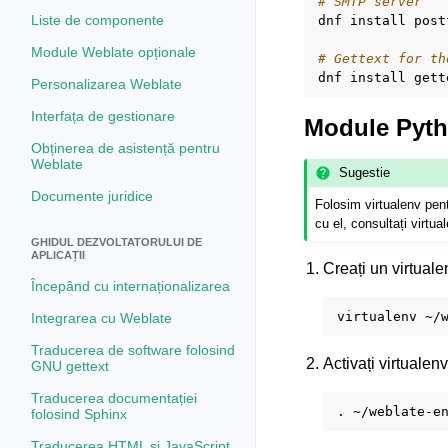
# SMTP server
Liste de componente
dnf
install
post
Module Weblate opționale
# Gettext for th
dnf
install
Personalizarea Weblate
Interfața de gestionare
Module Pyt
Obținerea de asistență pentru
Weblate
Sugestie
Documente juridice
Folosim virtualenv pen
cu el, consultați virtu
GHIDUL DEZVOLTATORULUI DE
APLICAȚII
Creați un virtual
Începând cu internaționalizarea
virtualenv
Integrarea cu Weblate
Traducerea de software folosind
Activați virtualen
GNU gettext
Traducerea documentației
.
folosind Sphinx
Traducerea HTML și JavaScript