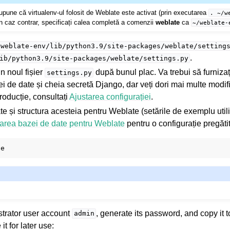
une că virtualenv-ul folosit de Weblate este activat (prin executarea
.
~/w
În caz contrar, specificați calea completă a comenzii
weblate
ca
~/weblate-
/weblate-env/lib/python3.9/site-packages/weblate/setting
.
ib/python3.9/site-packages/weblate/settings.py
in noul fișier
după bunul plac. Va trebui să furnizaț
settings.py
i de date și cheia secretă Django, dar veți dori mai multe modif
roducție, consultați
Ajustarea configurației
.
te și structura acesteia pentru Weblate (setările de exemplu ut
area bazei de date pentru Weblate
pentru o configurație pregăti
strator user account
, generate its password, and copy it t
admin
t for later use: