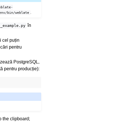
eblate-
.
env/bin/weblate
în
s_example.py
i cel puțin
icări pentru
ilizează PostgreSQL,
tă pentru producție):
o the clipboard;