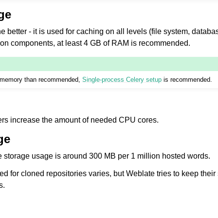
ge
better - it is used for caching on all levels (file system, datab
tion components, at least 4 GB of RAM is recommended.
s memory than recommended,
Single-process Celery setup
is recommended.
fișiere acceptate
ers increase the amount of needed CPU cores.
ge
e storage usage is around 300 MB per 1 million hosted words.
 for cloned repositories varies, but Weblate tries to keep their
s.
de configurare