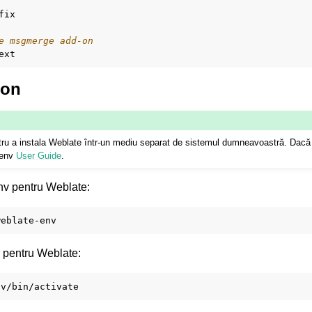
fix

e msgmerge add-on
hon
tru a instala Weblate într-un mediu separat de sistemul dumneavoastră. Dacă n
alenv
User Guide
.
env pentru Weblate:
v pentru Weblate: