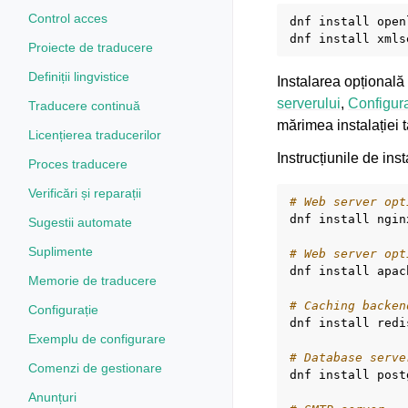
Control acces
dnf
install
open
dnf
install
Proiecte de traducere
Definiții lingvistice
Instalarea opțională
serverului
,
Configur
Traducere continuă
mărimea instalației 
Licențierea traducerilor
Instrucțiunile de inst
Proces traducere
Verificări și reparații
# Web server opt
dnf
install
ngin
Sugestii automate
Suplimente
# Web server opt
dnf
install
apac
Memorie de traducere
# Caching backen
Configurație
dnf
install
redis
Exemplu de configurare
# Database serve
Comenzi de gestionare
dnf
install
post
Anunțuri