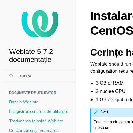
Instala
CentO
Cerințe 
Weblate 5.7.2
documentație
Weblate should run 
configuration requir
3 GB of RAM
2 nuclee CPU
DOCUMENTE DE UTILIZATOR
1 GB de spațiu de
Bazele Weblate
Înregistrare și profil de utilizator
Notă
Traducerea folosind Weblate
Cerințele reale pentru 
acesteia.
Descărcarea și încărcarea