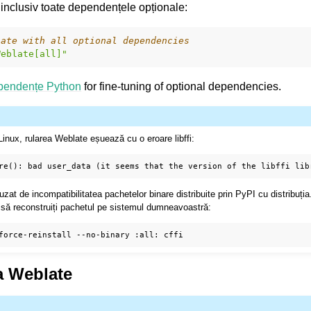
 inclusiv toate dependențele opționale:
late with all optional dependencies
Weblate[all]"
pendențe Python
for fine-tuning of optional dependencies.
 Linux, rularea Weblate eșuează cu o eroare libffi:
zat de incompatibilitatea pachetelor binare distribuite prin PyPI cu distribuți
e să reconstruiți pachetul pe sistemul dumneavoastră:
force-reinstall
--no-binary
:all:
a Weblate