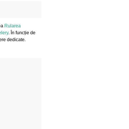
dea
Rularea
elery
. În funcție de
ere dedicate.