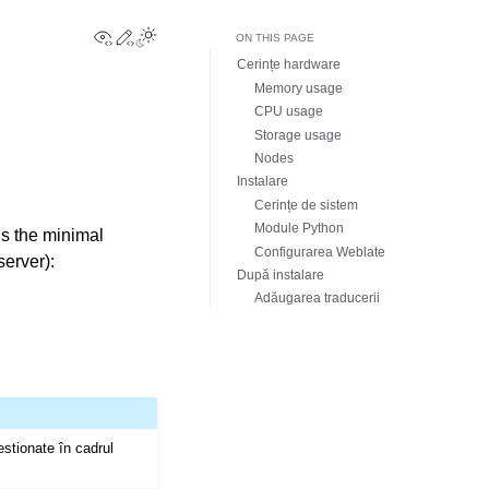
View this page
Edit this page
Toggle Light / Dark / Auto color theme
ON THIS PAGE
Cerințe hardware
Memory usage
CPU usage
Storage usage
Nodes
Instalare
Cerințe de sistem
Module Python
s the minimal
Configurarea Weblate
server):
După instalare
Adăugarea traducerii
estionate în cadrul