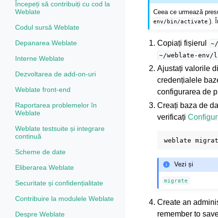
Începeți să contribuiți cu cod la
Weblate
Ceea ce urmează presup
). 
env/bin/activate
Codul sursă Weblate
Copiați fișierul
Depanarea Weblate
~
~/weblate-env/l
Interne Weblate
Ajustați valorile d
Dezvoltarea de add-on-uri
credențialele baze
Weblate front-end
configurarea de p
Creați baza de da
Raportarea problemelor în
Weblate
verificați
Configur
Weblate testsuite și integrare
continuă
weblate
Scheme de date
Vezi și
Eliberarea Weblate
migrate
Securitate și confidențialitate
Contribuire la modulele Weblate
Create an admini
remember to save i
Despre Weblate