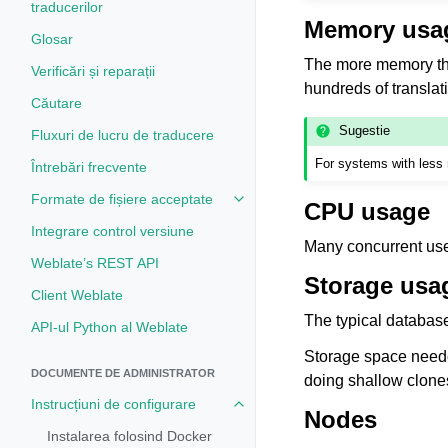
traducerilor
Memory usa
Glosar
The more memory the 
Verificări și reparații
hundreds of transla
Căutare
Sugestie
Fluxuri de lucru de traducere
For systems with les
Întrebări frecvente
Formate de fișiere acceptate
Toggle navigation of Formate de 
CPU usage
Integrare control versiune
Many concurrent us
Weblate’s REST API
Storage usa
Client Weblate
The typical databas
API-ul Python al Weblate
Storage space needed
DOCUMENTE DE ADMINISTRATOR
doing shallow clone
Instrucțiuni de configurare
Toggle navigation of Instrucțiuni 
Nodes
Instalarea folosind Docker