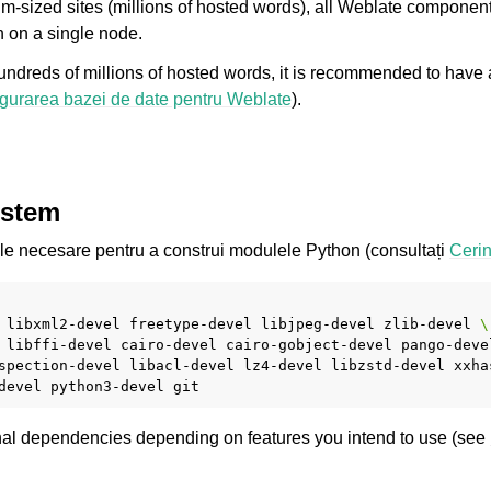
m-sized sites (millions of hosted words), all Weblate componen
n on a single node.
ndreds of millions of hosted words, it is recommended to have 
gurarea bazei de date pentru Weblate
).
istem
le necesare pentru a construi modulele Python (consultați
Cerin
libxml2-devel
freetype-devel
libjpeg-devel
zlib-devel
\
libffi-devel
cairo-devel
cairo-gobject-devel
pango-deve
spection-devel
libacl-devel
lz4-devel
libzstd-devel
xxha
devel
python3-devel
onal dependencies depending on features you intend to use (see