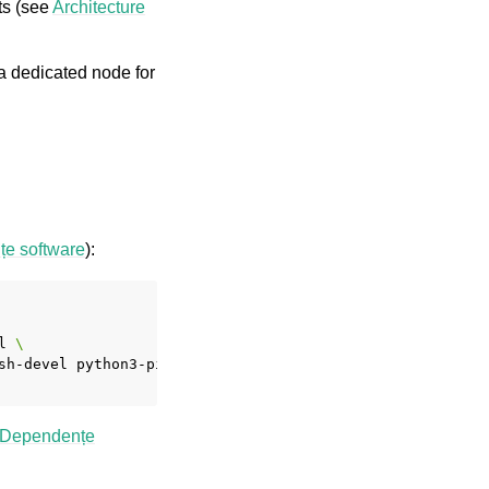
ts (see
Architecture
a dedicated node for
țe software
):
l
\
sh-devel
python3-pip
python3-virtualenv
\
Dependențe