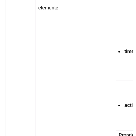
elemente
time
activ
Proprie