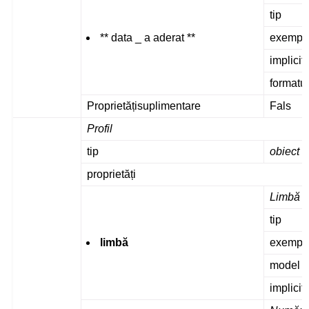
tip
** data _ a aderat **
exempl
implicit
formatu
Proprietățisuplimentare
Fals
Profil
tip
obiect
proprietăți
Limbă
tip
limbă
exempl
model
implicit