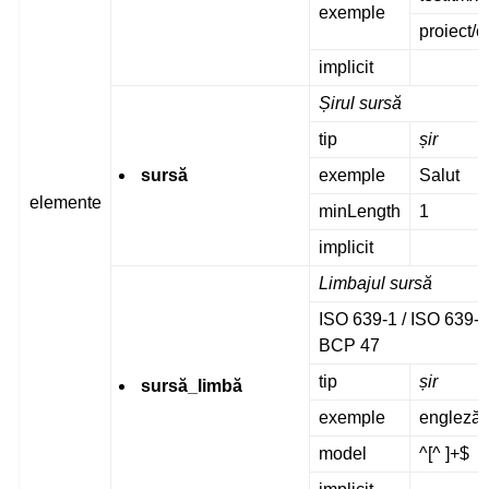
exemple
proiect/
implicit
Șirul sursă
tip
șir
sursă
exemple
Salut
elemente
minLength
1
implicit
Limbajul sursă
ISO 639-1 / ISO 639-2
BCP 47
tip
șir
sursă_limbă
exemple
engleză
model
^[^ ]+$