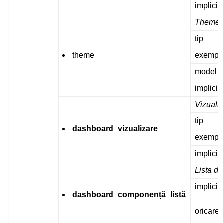
implicit
Theme
tip
theme
exempl
model
implicit
Vizualiz
tip
dashboard_vizualizare
exempl
implicit
Lista d
implicit
dashboard_componență_listă
oricare