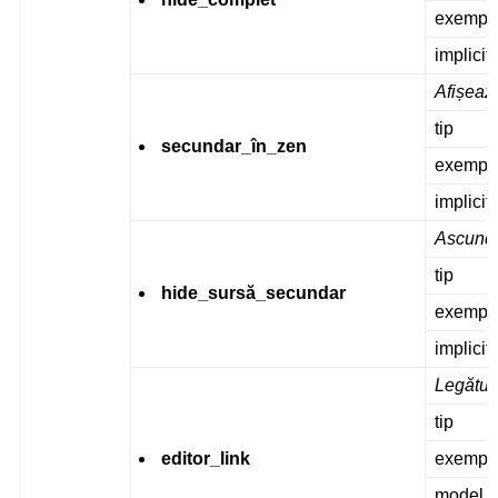
exempl
implicit
Afișeaz
tip
secundar_în_zen
exempl
implicit
Ascunde
tip
hide_sursă_secundar
exempl
implicit
Legătura
tip
editor_link
exempl
model