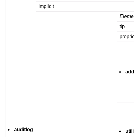
implicit
Elemen
tip
propriet
addr
auditlog
utili