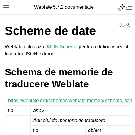
Toggle L
Weblate 5.7.2 documentație
Toggle site navigation sidebar
Tog
View
Ed
Scheme de date
Weblate utilizează
JSON Schema
pentru a defini aspectul
fișierelor JSON externe.
Schema de memorie de
traducere Weblate
https://weblate.org/schemas/weblate-memory.schema.json
tip
array
Articolul de memorie de traducere
tip
obiect