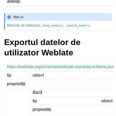
definiții
Vezi și
Memorie de traducere
,
,
dump_memory
import_memory
Exportul datelor de
utilizator Weblate
https://weblate.org/schemas/weblate-userdata.schema.json
tip
obiect
proprietăți
Bază
tip
obiect
proprietăți