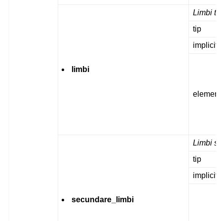
Limbi t
tip
implicit
limbi
elemen
Limbi s
tip
implicit
secundare_limbi