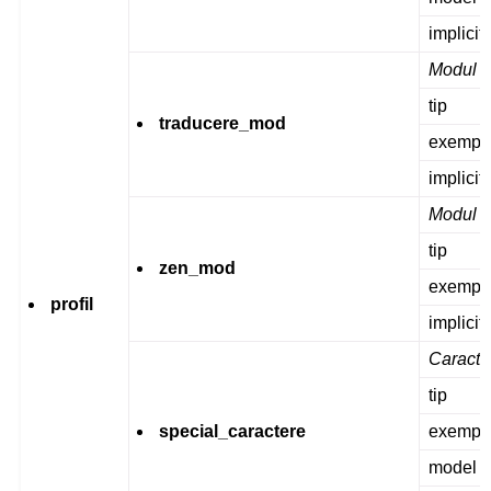
implicit
Modul ed
tip
traducere_mod
exempl
implicit
Modul e
tip
zen_mod
exempl
profil
implicit
Caracte
tip
special_caractere
exempl
model