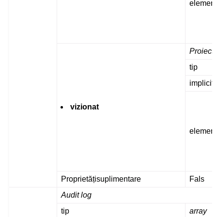
elemen
Proiecte
tip
implicit
vizionat
elemen
Proprietățisuplimentare
Fals
Audit log
tip
array