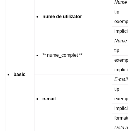
Nume ut
tip
nume de utilizator
exempl
implicit
Nume c
tip
** nume_complet **
exempl
implicit
basic
E-mail
tip
e-mail
exempl
implicit
formatu
Data ade