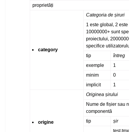
proprietăți
Categoria de șiruri
1 este global, 2 este p
10000000+ sunt speci
proiectului, 20000000
specifice utilizatorului
category
tip
întreg
ggle navigation of Formate de fișiere acceptate
exemple
1
minim
0
implicit
1
Originea șirului
Nume de fișier sau n
componentă
tip
șir
gle navigation of Instrucțiuni de configurare
origine
test.tmx