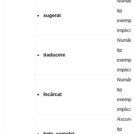
Numărul
tip
sugerat
exempl
implicit
Numărul
tip
traducere
exempl
implicit
Numărul
tip
încărcat
exempl
implicit
Ascundeț
tip
hide_complet