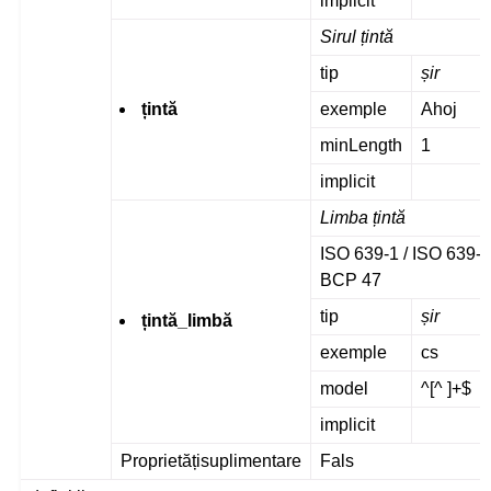
implicit
Sirul țintă
tip
șir
țintă
exemple
Ahoj
minLength
1
implicit
Limba țintă
ISO 639-1 / ISO 639-2
BCP 47
tip
șir
țintă_limbă
exemple
cs
model
^[^ ]+$
implicit
Proprietățisuplimentare
Fals