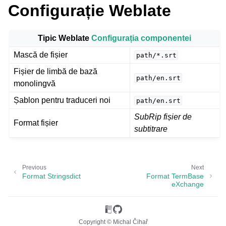
Configurație Weblate
Tipic Weblate
Configurația componentei
Mască de fișier
path/*.srt
Fișier de limbă de bază
path/en.srt
monolingvă
Șablon pentru traduceri noi
path/en.srt
ggle navigation of Formate de fișiere acceptate
SubRip fișier de
Format fișier
subtitrare
Previous
Next
Format Stringsdict
Format TermBase
eXchange
Copyright © Michal Čihař