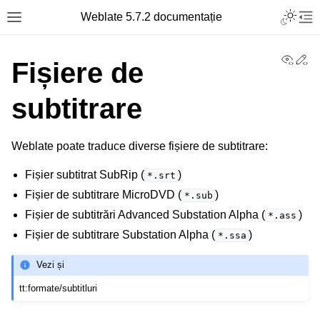
Toggle L
Weblate 5.7.2 documentație
Toggle site navigation sidebar
Tog
View
Ed
Fișiere de
subtitrare
Weblate poate traduce diverse fișiere de subtitrare:
Fișier subtitrat SubRip (
)
*.srt
Fișier de subtitrare MicroDVD (
)
*.sub
Fișier de subtitrări Advanced Substation Alpha (
)
*.ass
Fișier de subtitrare Substation Alpha (
)
*.ssa
Vezi și
tt:formate/subtitluri