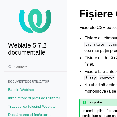
Fișiere
Fișierele CSV pot co
Fișiere cu câmpuri
Weblate 5.7.2
translator_comm
cea mai puțin pre
documentație
Fișiere cu două c
fișier.
Fișiere fără antet
,
fuzzy
context
DOCUMENTE DE UTILIZATOR
Nu uitați să defini
Bazele Weblate
monolingve (a s
Înregistrare și profil de utilizator
Sugestie
Traducerea folosind Weblate
În mod implicit, format
Descărcarea și încărcarea
particulare și poate ca