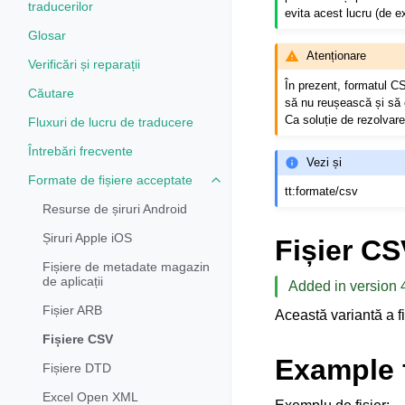
traducerilor
evita acest lucru (de 
Glosar
Atenționare
Verificări și reparații
În prezent, formatul C
Căutare
să nu reușească și să ob
Ca soluție de rezolvar
Fluxuri de lucru de traducere
Întrebări frecvente
Vezi și
Formate de fișiere acceptate
Toggle navigation of Formate de 
tt:formate/csv
Resurse de șiruri Android
Șiruri Apple iOS
Fișier CS
Fișiere de metadate magazin
de aplicații
Added in version 
Fișier ARB
Această variantă a f
Fișiere CSV
Example f
Fișiere DTD
Excel Open XML