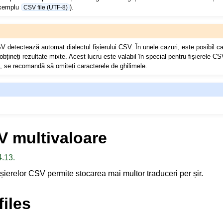
exemplu
).
CSV file (UTF-8)
SV detectează automat dialectul fișierului CSV. În unele cazuri, este posibil 
țineți rezultate mixte. Acest lucru este valabil în special pentru fișierele CSV 
e, se recomandă să omiteți caracterele de ghilimele.
fișiere acceptate
V multivaloare
4.13.
ișierelor CSV permite stocarea mai multor traduceri per șir.
iles