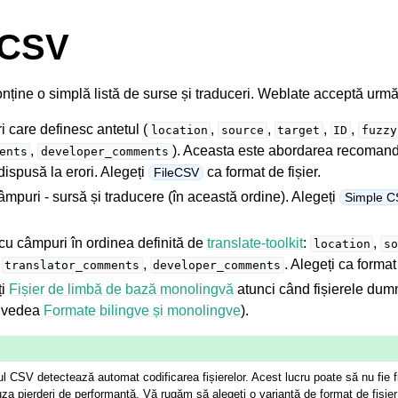
 CSV
nține o simplă listă de surse și traduceri. Weblate acceptă următ
 care definesc antetul (
,
,
,
,
location
source
target
ID
fuzzy
,
). Aceasta este abordarea recomand
ents
developer_comments
dispusă la erori. Alegeți
ca format de fișier.
FileCSV
âmpuri - sursă și traducere (în această ordine). Alegeți
Simple CS
 cu câmpuri în ordinea definită de
translate-toolkit
:
,
location
so
,
,
. Alegeți ca format
translator_comments
developer_comments
ți
Fișier de limbă de bază monolingvă
atunci când fișierele dum
e vedea
Formate bilingve și monolingve
).
ul CSV detectează automat codificarea fișierelor. Acest lucru poate să nu fie fi
uza pierderi de performanță. Vă rugăm să alegeți o variantă de format de fișier