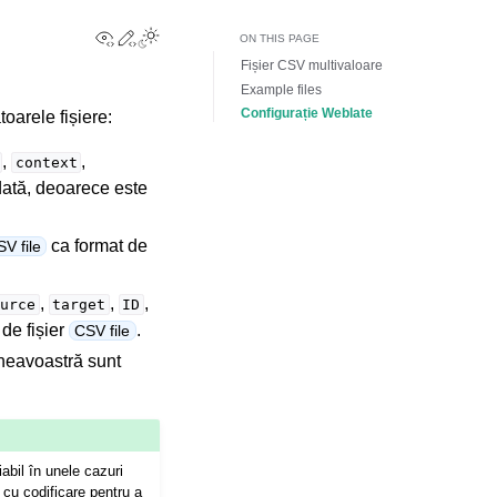
View this page
Edit this page
Toggle Light / Dark / Auto color theme
ON THIS PAGE
Fișier CSV multivaloare
Example files
Configurație Weblate
oarele fișiere:
,
,
context
ată, deoarece este
ca format de
V file
,
,
,
urce
target
ID
 de fișier
.
CSV file
neavoastră sunt
abil în unele cazuri
 cu codificare pentru a