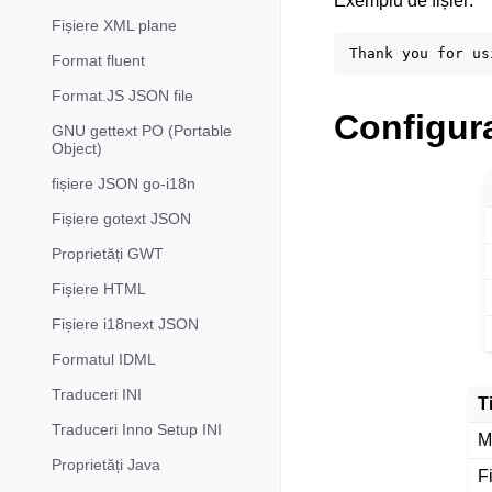
Exemplu de fișier:
Fișiere XML plane
Format fluent
Format.JS JSON file
Configur
GNU gettext PO (Portable
Object)
fișiere JSON go-i18n
Fișiere gotext JSON
Proprietăți GWT
Fișiere HTML
Fișiere i18next JSON
Formatul IDML
Traduceri INI
T
Traduceri Inno Setup INI
M
Proprietăți Java
F