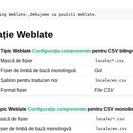
ație Weblate
Tipic Weblate
Configurația componentei
pentru CSV biling
Mască de fișier
locale/*.csv
Fișier de limbă de bază monolingvă
Gol
Șablon pentru traduceri noi
locale/en.csv
Format fișier
File CSV
ipic Weblate
Configurația componentei
pentru CSV monoli
ască de fișier
locale/*.csv
ișier de limbă de bază monolingvă
locale/en.csv