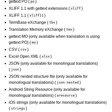
gettext PO (
)
po
XLIFF 1.1 with gettext extensions (
)
xliff
XLIFF 1.1 (
)
xliff11
TermBase eXchange (
)
tbx
Translation Memory eXchange (
)
tmx
gettext MO (only available when translation is using
gettext PO) (
)
mo
CSV (
)
csv
Excel Open XML (
)
xlsx
JSON (only available for monolingual translations)
(
)
json
JSON nested structure file (only available for
monolingual translations) (
)
json-nested
Android String Resource (only available for
monolingual translations) (
)
aresource
iOS strings (only available for monolingual translations)
(
)
strings