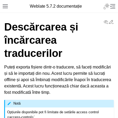
Toggle L
Weblate 5.7.2 documentație
Toggle site navigation sidebar
Tog
View
Ed
Descărcarea și
încărcarea
traducerilor
Puteți exporta fișiere dintr-o traducere, să faceți modificări
și să le importați din nou. Acest lucru permite să lucrați
offline și apoi să îmbinați modificările înapoi în traducerea
existentă. Acest lucru funcționează chiar dacă aceasta a
fost modificată între timp.
Notă
Opțiunile disponibile pot fi limitate de setările
access control
<access-control>`
.