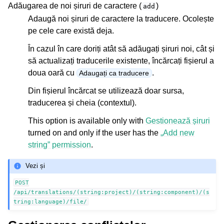
Adăugarea de noi șiruri de caractere (
)
add
Adaugă noi șiruri de caractere la traducere. Ocolește
pe cele care există deja.
În cazul în care doriți atât să adăugați șiruri noi, cât și
să actualizați traducerile existente, încărcați fișierul a
doua oară cu
.
Adaugați ca traducere
Din fișierul încărcat se utilizează doar sursa,
traducerea și cheia (contextul).
This option is available only with
Gestionează șiruri
turned on and only if the user has the
„Add new
string” permission
.
Vezi și
POST
/api/translations/(string:project)/(string:component)/(s
tring:language)/file/