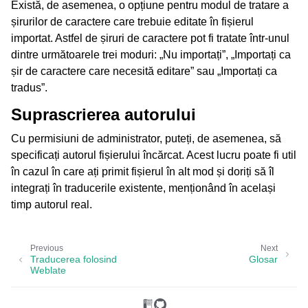
Există, de asemenea, o opțiune pentru modul de tratare a
șirurilor de caractere care trebuie editate în fișierul
importat. Astfel de șiruri de caractere pot fi tratate într-unul
dintre următoarele trei moduri: „Nu importați”, „Importați ca
șir de caractere care necesită editare” sau „Importați ca
tradus”.
Suprascrierea autorului
Cu permisiuni de administrator, puteți, de asemenea, să
specificați autorul fișierului încărcat. Acest lucru poate fi util
în cazul în care ați primit fișierul în alt mod și doriți să îl
integrați în traducerile existente, menționând în același
timp autorul real.
Previous
Next
Traducerea folosind
Glosar
Weblate