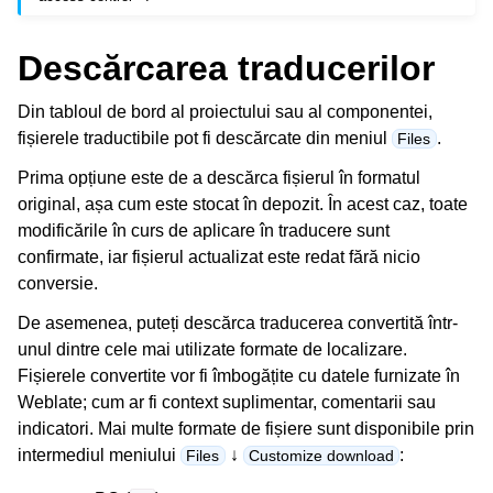
Descărcarea traducerilor
Din tabloul de bord al proiectului sau al componentei,
fișierele traductibile pot fi descărcate din meniul
.
Files
Prima opțiune este de a descărca fișierul în formatul
original, așa cum este stocat în depozit. În acest caz, toate
ggle navigation of Formate de fișiere acceptate
modificările în curs de aplicare în traducere sunt
confirmate, iar fișierul actualizat este redat fără nicio
conversie.
De asemenea, puteți descărca traducerea convertită într-
unul dintre cele mai utilizate formate de localizare.
Fișierele convertite vor fi îmbogățite cu datele furnizate în
Weblate; cum ar fi context suplimentar, comentarii sau
indicatori. Mai multe formate de fișiere sunt disponibile prin
gle navigation of Instrucțiuni de configurare
intermediul meniului
↓
:
Files
Customize download