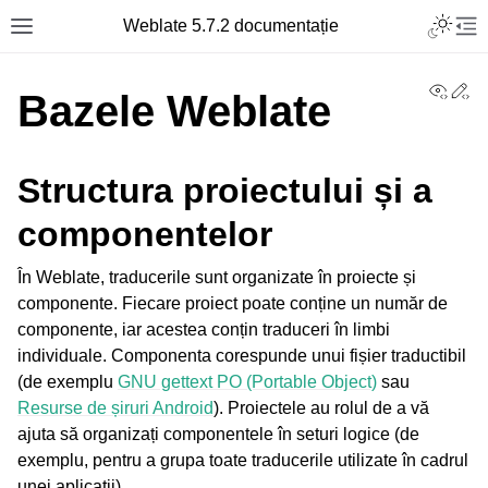
Toggle L
Weblate 5.7.2 documentație
Toggle site navigation sidebar
Tog
View
Ed
Bazele Weblate
Structura proiectului și a
componentelor
În Weblate, traducerile sunt organizate în proiecte și
componente. Fiecare proiect poate conține un număr de
componente, iar acestea conțin traduceri în limbi
individuale. Componenta corespunde unui fișier traductibil
(de exemplu
GNU gettext PO (Portable Object)
sau
Resurse de șiruri Android
). Proiectele au rolul de a vă
ajuta să organizați componentele în seturi logice (de
exemplu, pentru a grupa toate traducerile utilizate în cadrul
unei aplicații).