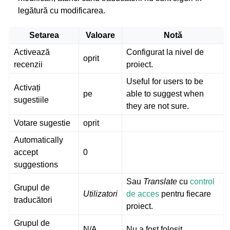
legătură cu modificarea.
Setarea
Valoare
Notă
Activează
Configurat la nivel de
oprit
recenzii
proiect.
Useful for users to be
Activați
pe
able to suggest when
sugestiile
they are not sure.
Votare sugestie
oprit
Automatically
accept
0
suggestions
Sau
Translate
cu
control
Grupul de
Utilizatori
de acces
pentru fiecare
traducători
proiect.
Grupul de
N/A
Nu a fost folosit.