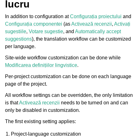
lucru
In addition to configuration at
Configurația proiectului
and
Configurația componentei
(as
Activează recenzii
,
Activați
sugestiile
,
Votare sugestie
, and
Automatically accept
suggestions
), the translation workflow can be customized
per language.
Site-wide workflow customization can be done while
ggle navigation of Formate de fișiere acceptate
Modificarea definițiilor lingvistice
.
Per-project customization can be done on each language
page of the project.
All workflow settings can be overridden, the only limitation
is that
Activează recenzii
needs to be turned on and can
only be disabled in customization.
The first existing setting applies:
gle navigation of Instrucțiuni de configurare
Project-language customization