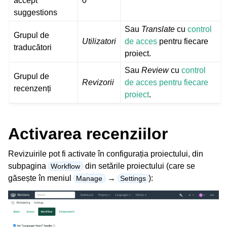
accept
0
suggestions
Sau
Translate
cu
control
Grupul de
Utilizatori
de acces
pentru fiecare
traducători
proiect.
Sau
Review
cu
control
Grupul de
Revizorii
de acces pentru fiecare
recenzenți
proiect
.
Activarea recenziilor
Revizuirile pot fi activate în configurația proiectului, din
subpagina
din setările proiectului (care se
Workflow
găsește în meniul
→
):
Manage
Settings