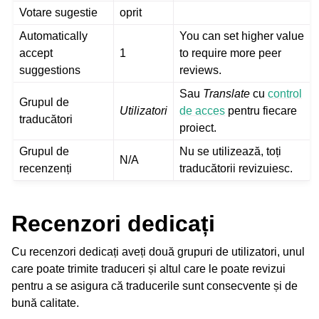
Votare sugestie
oprit
Automatically
You can set higher value
accept
1
to require more peer
suggestions
reviews.
Sau
Translate
cu
control
Grupul de
Utilizatori
de acces
pentru fiecare
traducători
proiect.
Grupul de
Nu se utilizează, toți
N/A
recenzenți
traducătorii revizuiesc.
Recenzori dedicați
Cu recenzori dedicați aveți două grupuri de utilizatori, unul
care poate trimite traduceri și altul care le poate revizui
pentru a se asigura că traducerile sunt consecvente și de
bună calitate.