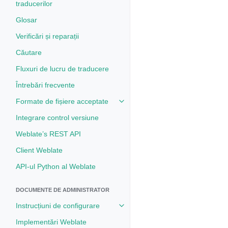
traducerilor
Glosar
Verificări și reparații
Căutare
Fluxuri de lucru de traducere
Întrebări frecvente
Formate de fișiere acceptate
Toggle navigation of Formate de 
Integrare control versiune
Weblate’s REST API
Client Weblate
API-ul Python al Weblate
DOCUMENTE DE ADMINISTRATOR
Instrucțiuni de configurare
Toggle navigation of Instrucțiuni 
Implementări Weblate