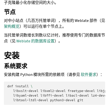
子克隆最小化存储空间的大小。
节点
对中小站点（几百万托管单词），所有的 Weblate 部件（见
架构概览
）可以运行在单个节点上。
当托管单词数增长到数以亿计时，推荐使用专门的数据库节
点（见
Weblate 的数据库设置
）。
安装
系统要求
安装构建 Python 模块所需的依赖项（请参见
软件要求
）：
dnf
install
\
libxslt-devel
libxml2-devel
freetype-devel
libjpe
libyaml-devel
libffi-devel
libacl-devel
lz4-devel
libtool-ltdl-devel
python3-devel