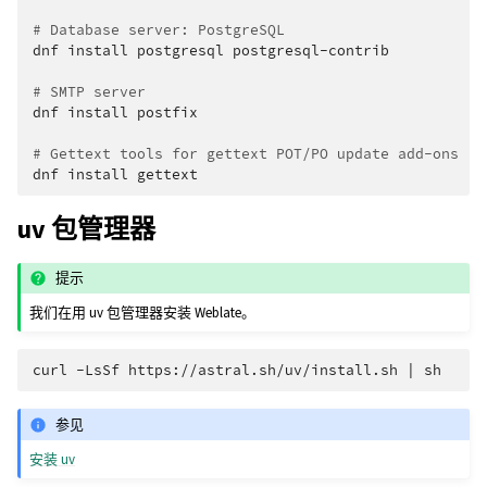
# Database server: PostgreSQL
dnf
install
postgresql
postgresql-contrib

# SMTP server
dnf
install
postfix

# Gettext tools for gettext POT/PO update add-ons
dnf
install
uv 包管理器
提示
我们在用 uv 包管理器安装 Weblate。
curl
-LsSf
https://astral.sh/uv/install.sh
|
参见
安装 uv