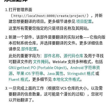
打开管理界面
（
），并新
http://localhost:8000/create/project/
建您想要翻译的项目。更多细节请参见
项目配置
。
这里所有需要您指定的只是项目名称及其网站。
新建一个部件，该部件是要翻译的实际对象——它指向版
本控制系统仓库，并选择要翻译的文件。更多详细信息
请参见
部件配置
。
此处的重要字段为：
部件名称
、
源代码仓库
及用于寻找
可翻译文件的
文件掩码
。Weblate 支持多种格式，包括
GNU gettext PO (Portable Object)
、
Android 字符串资
源
、
苹果 iOS 字符串
、
Java 属性
、
Stringsdict 格式
或
Fluent 格式
，更多细节见
本地化文件格式
。
一旦完成上面的工作（根据您 VCS 仓库的大小，以及需
要翻译的信息数量，这可能是个漫长的过程），您就可
以开始翻译了。