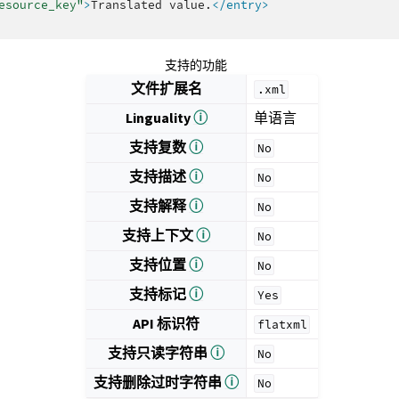
esource_key"
>
Translated
value.
</entry>
支持的功能
文件扩展名
.xml
Linguality
ⓘ
单语言
支持复数
ⓘ
No
支持描述
ⓘ
No
支持解释
ⓘ
No
支持上下文
ⓘ
No
支持位置
ⓘ
No
支持标记
ⓘ
Yes
API 标识符
flatxml
支持只读字符串
ⓘ
No
支持删除过时字符串
ⓘ
No