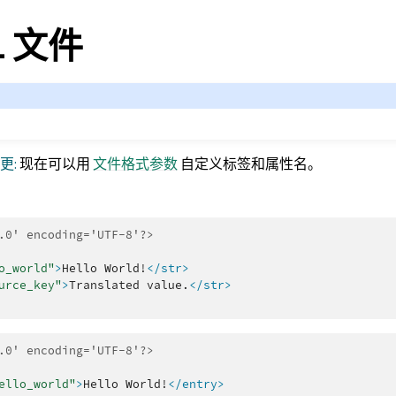
ML 文件
变更:
现在可以用
文件格式参数
自定义标签和属性名。
.0' encoding='UTF-8'?>
o_world"
>
Hello
World!
</str>
urce_key"
>
Translated
value.
</str>
.0' encoding='UTF-8'?>
ello_world"
>
Hello
World!
</entry>