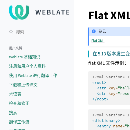
Flat X
参见
Flat XML
用户文档
在 5.13 版本发生
Weblate 基础知识
flat XML 文件示例：
注册和用户个人资料
使用 Weblate 进行翻译工作
<?xml version='1
<root>
下载和上传译文
<str
key=
"hell
<str
key=
"reso
术语表
</root>
检查和修正
搜索
<?xml version='1
<dictionary>
翻译工作流
<entry
name=
"h