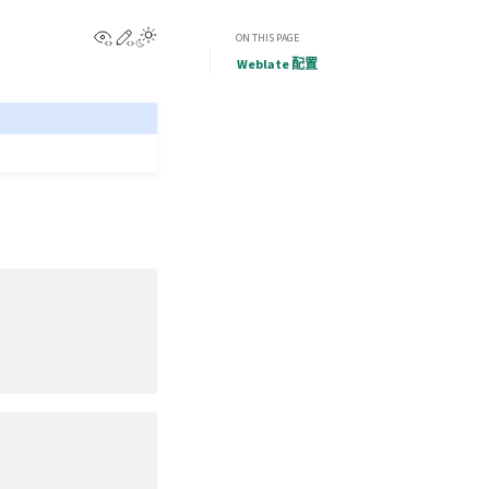
View this page
Edit this page
ON THIS PAGE
Weblate 配置