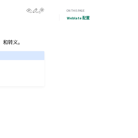
View this page
Edit this page
ON THIS PAGE
Weblate 配置
）和转义。