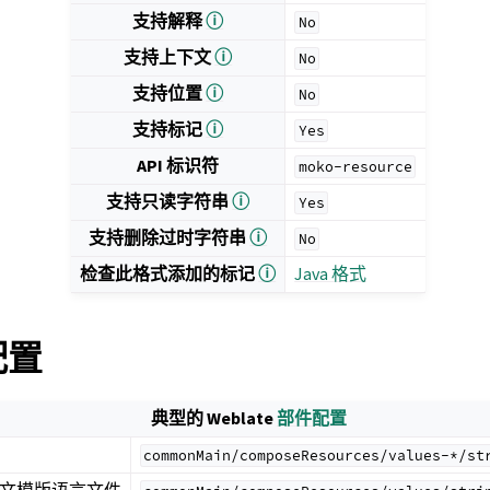
支持解释
ⓘ
No
支持上下文
ⓘ
No
支持位置
ⓘ
No
支持标记
ⓘ
Yes
API 标识符
moko-resource
支持只读字符串
ⓘ
Yes
支持删除过时字符串
ⓘ
No
检查此格式添加的标记
ⓘ
Java 格式
 配置
典型的 Weblate
部件配置
commonMain/composeResources/values-*/st