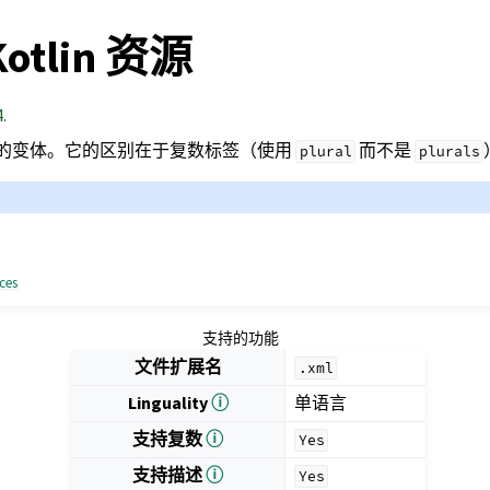
Kotlin 资源
.
的变体。它的区别在于复数标签（使用
而不是
plural
plurals
rces
支持的功能
文件扩展名
.xml
Linguality
ⓘ
单语言
支持复数
ⓘ
Yes
支持描述
ⓘ
Yes