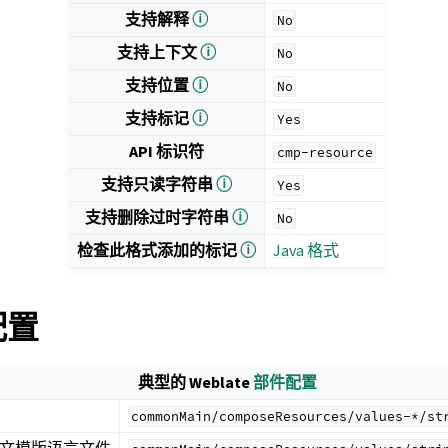
支持解释
ⓘ
No
支持上下文
ⓘ
No
支持位置
ⓘ
No
支持标记
ⓘ
Yes
API 标识符
cmp-resource
支持只读字符串
ⓘ
Yes
支持删除过时字符串
ⓘ
No
检查此格式添加的标记
ⓘ
Java 格式
 配置
典型的 Weblate
部件配置
commonMain/composeResources/values-*/st