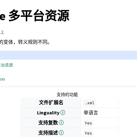
se 多平台资源
12.
的变体，转义规则不同。
 多平台资源
rces
支持的功能
文件扩展名
.xml
Linguality
ⓘ
单语言
支持复数
ⓘ
Yes
支持描述
ⓘ
Yes