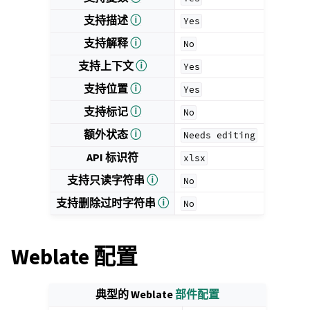
支持描述
ⓘ
Yes
支持解释
ⓘ
No
支持上下文
ⓘ
Yes
支持位置
ⓘ
Yes
支持标记
ⓘ
No
额外状态
ⓘ
Needs
editing
API 标识符
xlsx
支持只读字符串
ⓘ
No
支持删除过时字符串
ⓘ
No
Weblate 配置
典型的 Weblate
部件配置