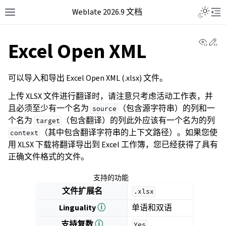
Weblate 2026.9 文档
View 
Ed
Excel Open XML
可以导入和导出 Excel Open XML (.xlsx) 文件。
上传 XLSX 文件进行翻译时，请注意只考虑活动工作表，并
且必须至少有一个名为
（包含源字符串）的列和一
source
个名为
（包含翻译）的列此外应该有一个名为的列
target
（其中包含翻译字符串的上下文路径）。如果您使
context
用 XLSX 下载将翻译导出到 Excel 工作簿，您已经获得了具有
正确文件格式的文件。
支持的功能
文件扩展名
.xlsx
Linguality
ⓘ
单语和双语
支持复数
ⓘ
Yes