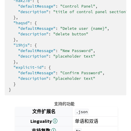
"hak27d"
:
{
"defaultMessage"
:
"Control Panel"
,
"description"
:
"title of control panel section"
},
"haqsd"
:
{
"defaultMessage"
:
"Delete user {name}"
,
"description"
:
"delete button"
},
"19hjs"
:
{
"defaultMessage"
:
"New Password"
,
"description"
:
"placeholder text"
},
"explicit-id"
:
{
"defaultMessage"
:
"Confirm Password"
,
"description"
:
"placeholder text"
}
}
支持的功能
文件扩展名
.json
Linguality
ⓘ
单语和双语
支持复数
ⓘ