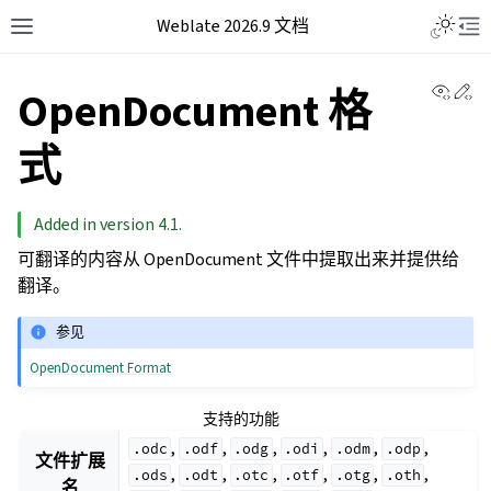
Weblate 2026.9 文档
View 
Ed
OpenDocument 格
式
Added in version 4.1.
可翻译的内容从 OpenDocument 文件中提取出来并提供给
翻译。
参见
OpenDocument Format
支持的功能
,
,
,
,
,
,
.odc
.odf
.odg
.odi
.odm
.odp
文件扩展
,
,
,
,
,
,
.ods
.odt
.otc
.otf
.otg
.oth
名