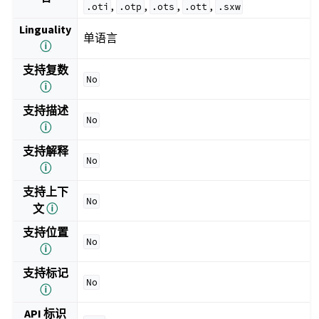
,
,
,
,
.oti
.otp
.ots
.ott
.sxw
Linguality
单语言
ⓘ
支持复数
No
ⓘ
支持描述
No
ⓘ
支持解释
No
ⓘ
支持上下
No
文
ⓘ
支持位置
No
ⓘ
支持标记
No
ⓘ
API 标识