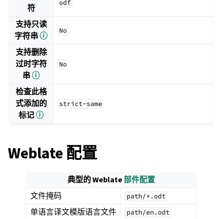
odf
符
支持只读
No
字符串
ⓘ
支持删除
过时字符
No
串
ⓘ
检查此格
式添加的
strict-same
标记
ⓘ
Weblate 配置
典型的 Weblate
部件配置
文件掩码
path/*.odt
单语言译文模版语言文件
path/en.odt