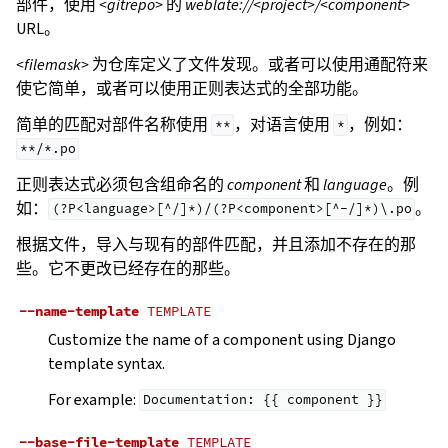
部件，使用
<gitrepo>
的
weblate://<project>/<component>
URL。
<filemask>
为仓库定义了文件发现。或者可以使用通配符来
使它简单，或者可以使用正则表达式的全部功能。
简单的匹配对部件名称使用
，对语言使用
，例如：
**
*
**/*.po
正则表达式必须包含组命名的
component
和
language
。例
如：
。
(?P<language>[^/]*)/(?P<component>[^-/]*)\.po
根据文件，导入与现有的部件匹配，并且添加不存在的那
些。它不更改已经存在的那些。
--name-template
TEMPLATE
Customize the name of a component using Django
template syntax.
For example:
Documentation:
{{
component
}}
--base-file-template
TEMPLATE