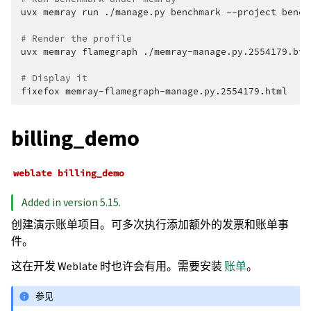
uvx
memray
run
./manage.py
benchmark
--project
bench
# Render the profile
uvx
memray
flamegraph
./memray-manage.py.2554179.bin

# Display it
fixefox
billing_demo
weblate
billing_demo
Added in version 5.15.
创建演示账单项目。可多次执行添加额外的发票和账单事
件。
这在开发 Weblate 时也许会有用。需要安装
账单
。
参见