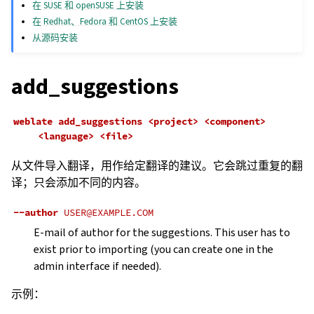
在 SUSE 和 openSUSE 上安装
在 Redhat、Fedora 和 CentOS 上安装
从源码安装
add_suggestions
weblate
add_suggestions
<project>
<component>
<language>
<file>
从文件导入翻译，用作给定翻译的建议。它会跳过重复的翻
译；只会添加不同的内容。
--author
USER@EXAMPLE.COM
E-mail of author for the suggestions. This user has to
exist prior to importing (you can create one in the
admin interface if needed).
示例：