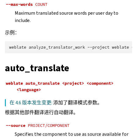
--max-words
COUNT
Maximum translated source words per user day to
include.
示例：
weblate
analyze_translator_work
--project
weblate
--
auto_translate
weblate
auto_translate
<project>
<component>
<language>
在 4.6 版本发生变更:
添加了翻译模式参数。
根据其他部件翻译进行自动翻译。
--source
PROJECT/COMPONENT
Specifies the component to use as source available for