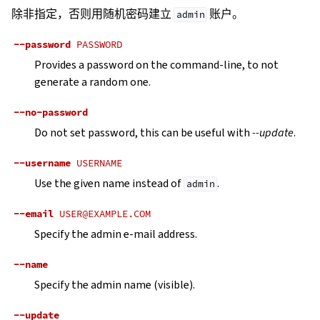
除非指定，否则用随机密码建立
账户。
admin
--password
PASSWORD
Provides a password on the command-line, to not
generate a random one.
--no-password
Do not set password, this can be useful with
--update
.
--username
USERNAME
Use the given name instead of
.
admin
--email
USER@EXAMPLE.COM
Specify the admin e-mail address.
--name
Specify the admin name (visible).
--update