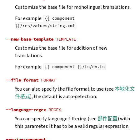
Customize the base file for monolingual translations.
For example:
{{
component
}}/res/values/string.xml
--new-base-template
TEMPLATE
Customize the base file for addition of new
translations.
For example:
{{
component
}}/ts/en.ts
--file-format
FORMAT
You can also specify the file format to use (see
本地化文
件格式
), the default is auto-detection.
--language-regex
REGEX
You can specify language filtering (see
部件配置
) with
this parameter. It has to be a valid regular expression.
--main-component