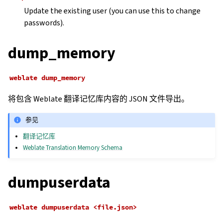
Update the existing user (you can use this to change
passwords).
dump_memory
weblate
dump_memory
将包含 Weblate 翻译记忆库内容的 JSON 文件导出。
参见
翻译记忆库
Weblate Translation Memory Schema
dumpuserdata
weblate
dumpuserdata
<file.json>