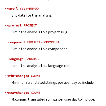
--until
YYYY-MM-DD
End date for the analysis.
--project
PROJECT
Limit the analysis to a project slug.
--component
PROJECT/COMPONENT
Limit the analysis to a component.
--language
LANGUAGE
Limit the analysis to a language code.
--min-changes
COUNT
Minimum translated strings per user day to include.
--max-changes
COUNT
Maximum translated strings per user day to include.