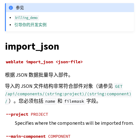
参见
billing_demo
引导你的开发实例
import_json
weblate
import_json
<json-file>
根据 JSON 数据批量导入部件。
导入的 JSON 文件结构非常符合部件对象（请参见
GET
/api/components/(string:project)/(string:component)
）。您必须包括
和
字段。
/
name
filemask
--project
PROJECT
Specifies where the components will be imported from.
--main-component
COMPONENT