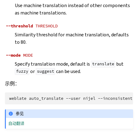
Use machine translation instead of other components
as machine translations.
--threshold
THRESHOLD
Similarity threshold for machine translation, defaults
to 80.
--mode
MODE
Specify translation mode, default is
but
translate
or
can be used.
fuzzy
suggest
示例：
weblate
auto_translate
--user
nijel
--inconsistent
-
参见
自动翻译