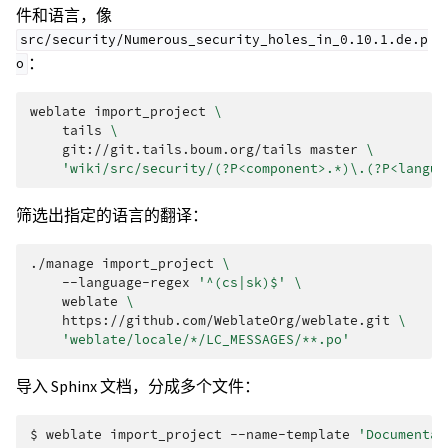
件和语言，像
src/security/Numerous_security_holes_in_0.10.1.de.p
：
o
weblate
import_project
\
tails
\
git://git.tails.boum.org/tails
master
\
'wiki/src/security/(?P<component>.*)\.(?P<langua
筛选出指定的语言的翻译：
./manage
import_project
\
--language-regex
'^(cs|sk)$'
\
weblate
\
https://github.com/WeblateOrg/weblate.git
\
'weblate/locale/*/LC_MESSAGES/**.po'
导入 Sphinx 文档，分成多个文件：
$ 
weblate
import_project
--name-template
'Documentat