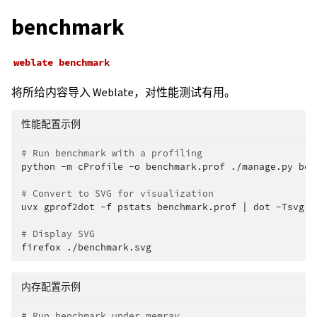
benchmark
weblate
benchmark
将所给内容导入 Weblate，对性能测试有用。
性能配置示例
# Run benchmark with a profiling
python
-m
cProfile
-o
benchmark.prof
./manage.py
ben
# Convert to SVG for visualization
uvx
gprof2dot
-f
pstats
benchmark.prof
|
dot
-Tsvg
-
# Display SVG
firefox
内存配置示例
# Run benchmark under memray