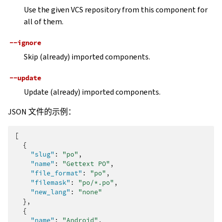
Use the given VCS repository from this component for
all of them.
--ignore
Skip (already) imported components.
--update
Update (already) imported components.
JSON 文件的示例：
[
{
"slug"
:
"po"
,
"name"
:
"Gettext PO"
,
"file_format"
:
"po"
,
"filemask"
:
"po/*.po"
,
"new_lang"
:
"none"
},
{
"name"
:
"Android"
,