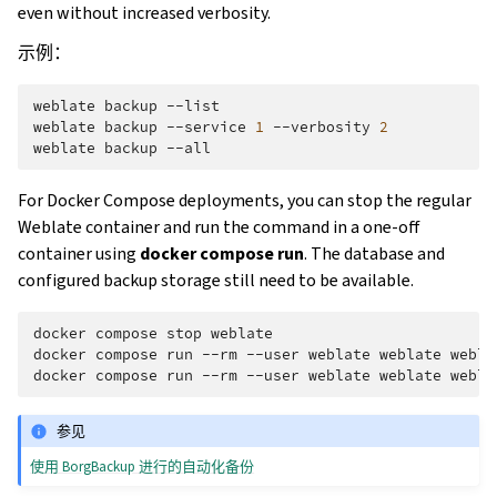
even without increased verbosity.
示例：
weblate
backup
--list

weblate
backup
--service
1
--verbosity
2
weblate
backup
For Docker Compose deployments, you can stop the regular
Weblate container and run the command in a one-off
container using
docker compose run
. The database and
configured backup storage still need to be available.
docker
compose
stop
weblate

docker
compose
run
--rm
--user
weblate
weblate
webla
docker
compose
run
--rm
--user
weblate
weblate
webla
参见
使用 BorgBackup 进行的自动化备份