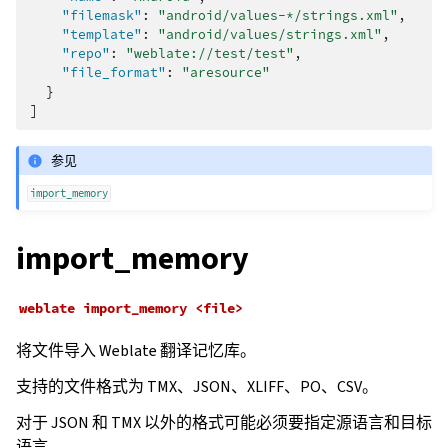
"filemask"
:
"android/values-*/strings.xml"
,
"template"
:
"android/values/strings.xml"
,
"repo"
:
"weblate://test/test"
,
"file_format"
:
"aresource"
}
]
参见
import_memory
import_memory
weblate
import_memory
<file>
将文件导入 Weblate 翻译记忆库。
支持的文件格式为 TMX、JSON、XLIFF、PO、CSV。
对于 JSON 和 TMX 以外的格式可能必须要指定源语言和目标
语言。