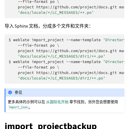
--file-format
po
\
project
https://github.com/project/docs.git
mast
'docs/locale/*/LC_MESSAGES/**.po'
导入 Sphinx 文档，分成多个文件和文件夹：
$ 
weblate
import_project
--name-template
'Directory 
--file-format
po
\
project
https://github.com/project/docs.git
mast
'docs/locale/*/LC_MESSAGES/dir1/**.po'
$ 
weblate
import_project
--name-template
'Directory 
--file-format
po
\
project
https://github.com/project/docs.git
mast
'docs/locale/*/LC_MESSAGES/dir2/**.po'
参见
更多具体的示例可以在
从国际化开始
章节找到，另外您会想要使用
。
import_json
import_projectbackup