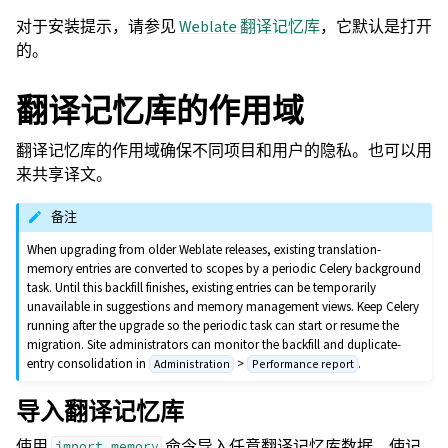
对于安装提示，请参见
Weblate 翻译记忆库
，它默认是打开
的。
翻译记忆库的作用域
翻译记忆库的作用域确保不同项目和用户的隐私。也可以用
来共享译文。
备注
When upgrading from older Weblate releases, existing translation-
memory entries are converted to scopes by a periodic Celery background
task. Until this backfill finishes, existing entries can be temporarily
unavailable in suggestions and memory management views. Keep Celery
running after the upgrade so the periodic task can start or resume the
migration. Site administrators can monitor the backfill and duplicate-
entry consolidation in
>
.
Administration
Performance report
导入翻译记忆库
使用
命令导入任意翻译记忆库数据，使记
import_memory