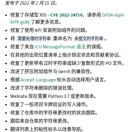
发布于 2022 年 2 月 25 日。
修复了存储型 XSS -
CVE 2022-24710
，请参阅
GHSA-6jp6-
9rf9-gc66
了解更多信息。
修复了使用 API 安装附加组件的问题。
将
重命名为
。
需要处理的字符串
未提交的字符串
修复了来自
ICU MessageFormat 语法
的误报。
在其他的出现位置清单上指示锁定状态和贡献者协议。
修复了更新带有过时字符串或缺少复数形式的 PO 文件。
改进了挤压附加组件与 Gerrit 的兼容性。
根据
Accept-Language
标头自动选择用户语言。
改进了字符串删除的错误处理。
Weblate 现在需要 Python 3.7 或更新版本。
修复了一些项目令牌验证的写入操作。
修复了仓库中的字符串更改时的状态跟踪。
跟踪来自仓库的字符串更改。
翻译列表上的粘性标头以改善导航。