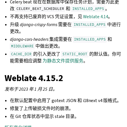
Celery beat 现在在数据库中保存任务计划，需要为此更
改
和
。
CELERY_BEAT_SCHEDULER
INSTALLED_APPS
不再支持已废弃的 VCS 凭证设置，见
Weblate 4.14
。
升级
django-crispy-forms
需要在
中进行
INSTALLED_APPS
更改。
django-cors-headers
集成需要在
和
INSTALLED_APPS
中做出更改。
MIDDLEWARE
的引入更改了
的默认值。你可
CACHE_DIR
STATIC_ROOT
能需要相应调整
为静态文件提供服务
。
Weblate 4.15.2
发布于 2023 年 1 月 25 日。
在默认配置中启用了 gotext JSON 和 i18next v4 版格式。
修复了上传破损文件时的崩溃。
在 Git 仓库状态中显示 stale 目录。