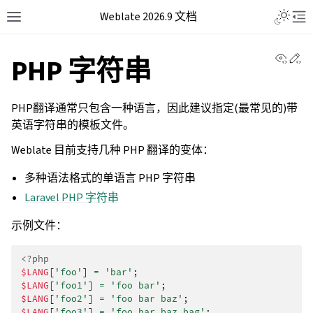
Weblate 2026.9 文档
View 
Ed
PHP 字符串
PHP翻译通常只包含一种语言，因此建议指定(最常见的)带
英语字符串的模板文件。
Weblate 目前支持几种 PHP 翻译的变体：
多种语法格式的单语言 PHP 字符串
Laravel PHP 字符串
示例文件：
<?php
$LANG
[
'foo'
]
=
'bar'
;
$LANG
[
'foo1'
]
=
'foo bar'
;
$LANG
[
'foo2'
]
=
'foo bar baz'
;
$LANG
[
'foo3'
]
=
'foo bar baz bag'
;