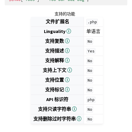
支持的功能
文件扩展名
.php
Linguality
ⓘ
单语言
支持复数
ⓘ
No
支持描述
ⓘ
Yes
支持解释
ⓘ
No
支持上下文
ⓘ
No
支持位置
ⓘ
No
支持标记
ⓘ
No
API 标识符
php
支持只读字符串
ⓘ
No
支持删除过时字符串
ⓘ
No