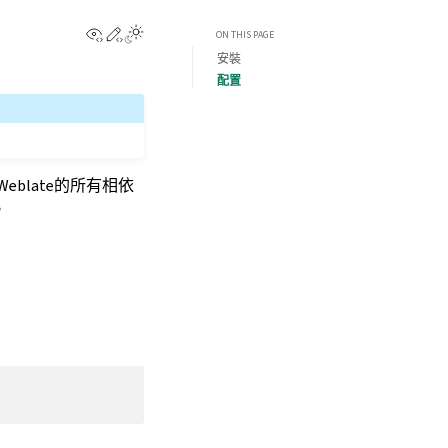
View this page
Edit this page
ON THIS PAGE
安裝
配置
Weblate的所有相依
。