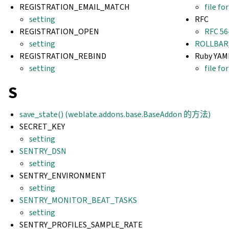
REGISTRATION_EMAIL_MATCH
file f
setting
RFC
REGISTRATION_OPEN
RFC 56
setting
ROLLBAR
REGISTRATION_REBIND
Ruby YAM
setting
file f
S
save_state() (weblate.addons.base.BaseAddon 的方法)
SECRET_KEY
setting
SENTRY_DSN
setting
SENTRY_ENVIRONMENT
setting
SENTRY_MONITOR_BEAT_TASKS
setting
SENTRY_PROFILES_SAMPLE_RATE