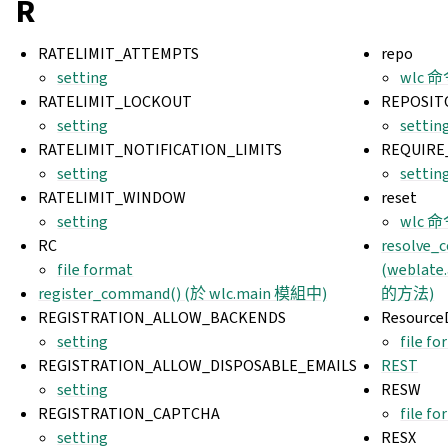
R
RATELIMIT_ATTEMPTS
repo
setting
wlc 
RATELIMIT_LOCKOUT
REPOSIT
setting
settin
RATELIMIT_NOTIFICATION_LIMITS
REQUIRE
setting
settin
RATELIMIT_WINDOW
reset
setting
wlc 
RC
resolve_
file format
(weblate
register_command() (於 wlc.main 模組中)
的方法)
REGISTRATION_ALLOW_BACKENDS
Resource
setting
file f
REGISTRATION_ALLOW_DISPOSABLE_EMAILS
REST
setting
RESW
REGISTRATION_CAPTCHA
file f
setting
RESX