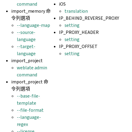
command
iOS
import_memory 命
translation
令列選項
IP_BEHIND_REVERSE_PROXY
--language-map
setting
--source-
IP_PROXY_HEADER
language
setting
--target-
IP_PROXY_OFFSET
language
setting
import_project
weblate admin
command
import_project 命
令列選項
--base-file-
template
--file-format
--language-
regex
--license