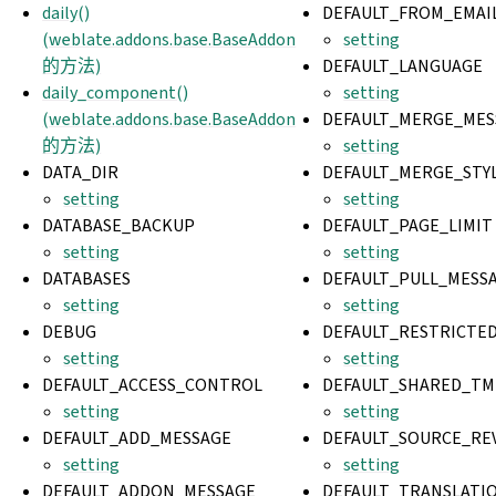
daily()
DEFAULT_FROM_EMAI
(weblate.addons.base.BaseAddon
setting
的方法)
DEFAULT_LANGUAGE
daily_component()
setting
(weblate.addons.base.BaseAddon
DEFAULT_MERGE_MES
的方法)
setting
DATA_DIR
DEFAULT_MERGE_STY
setting
setting
DATABASE_BACKUP
DEFAULT_PAGE_LIMIT
setting
setting
DATABASES
DEFAULT_PULL_MESS
setting
setting
DEBUG
DEFAULT_RESTRICT
setting
setting
DEFAULT_ACCESS_CONTROL
DEFAULT_SHARED_TM
setting
setting
DEFAULT_ADD_MESSAGE
DEFAULT_SOURCE_RE
setting
setting
DEFAULT_ADDON_MESSAGE
DEFAULT_TRANSLATI