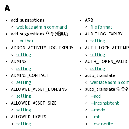
A
add_suggestions
ARB
weblate admin command
file format
add_suggestions 命令列選項
AUDITLOG_EXPIRY
--author
setting
ADDON_ACTIVITY_LOG_EXPIRY
AUTH_LOCK_ATTEMP
setting
setting
ADMINS
AUTH_TOKEN_VALID
setting
setting
ADMINS_CONTACT
auto_translate
setting
weblate admin co
ALLOWED_ASSET_DOMAINS
auto_translate 命
setting
--add
ALLOWED_ASSET_SIZE
--inconsistent
setting
--mode
ALLOWED_HOSTS
--mt
setting
--overwrite