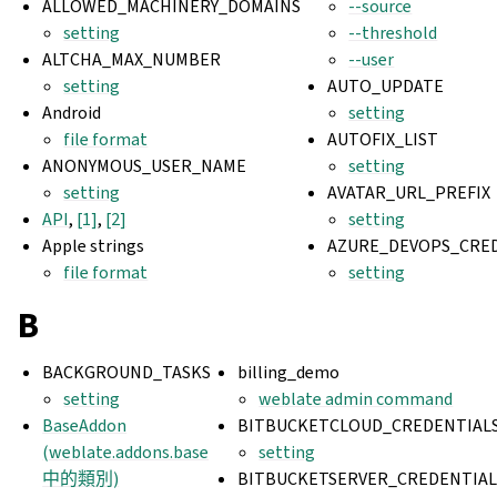
ALLOWED_MACHINERY_DOMAINS
--source
setting
--threshold
ALTCHA_MAX_NUMBER
--user
setting
AUTO_UPDATE
Android
setting
file format
AUTOFIX_LIST
ANONYMOUS_USER_NAME
setting
setting
AVATAR_URL_PREFIX
API
,
[1]
,
[2]
setting
Apple strings
AZURE_DEVOPS_CRE
file format
setting
B
BACKGROUND_TASKS
billing_demo
setting
weblate admin command
BaseAddon
BITBUCKETCLOUD_CREDENTIAL
(weblate.addons.base
setting
中的類別)
BITBUCKETSERVER_CREDENTIAL