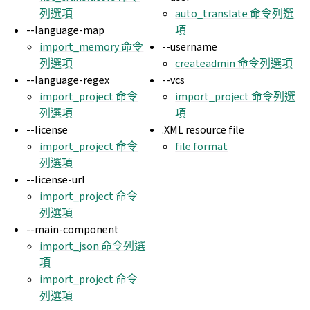
列選項
auto_translate 命令列選
--language-map
項
import_memory 命令
--username
列選項
createadmin 命令列選項
--language-regex
--vcs
import_project 命令
import_project 命令列選
列選項
項
--license
.XML resource file
import_project 命令
file format
列選項
--license-url
import_project 命令
列選項
--main-component
import_json 命令列選
項
import_project 命令
列選項