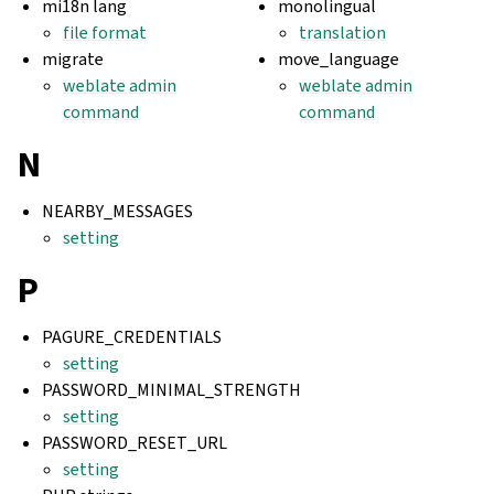
mi18n lang
monolingual
file format
translation
migrate
move_language
weblate admin
weblate admin
command
command
N
NEARBY_MESSAGES
setting
P
PAGURE_CREDENTIALS
setting
PASSWORD_MINIMAL_STRENGTH
setting
PASSWORD_RESET_URL
setting