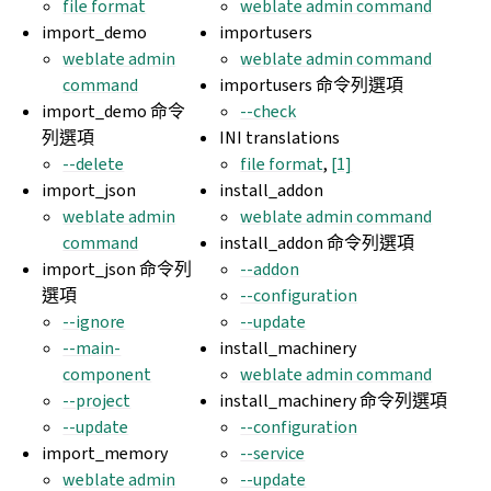
file format
weblate admin command
import_demo
importusers
weblate admin
weblate admin command
command
importusers 命令列選項
import_demo 命令
--check
列選項
INI translations
--delete
file format
,
[1]
import_json
install_addon
weblate admin
weblate admin command
command
install_addon 命令列選項
import_json 命令列
--addon
選項
--configuration
--ignore
--update
--main-
install_machinery
component
weblate admin command
--project
install_machinery 命令列選項
--update
--configuration
import_memory
--service
weblate admin
--update