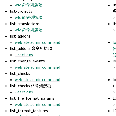
wlc 命令列選項
l
list-projects
wlc 命令列選項
list-translations
l
wlc 命令列選項
list_addons
weblate admin command
l
list_addons 命令列選項
(
--sections
list_change_events
l
weblate admin command
list_checks
weblate admin command
l
list_checks 命令列選項
--sections
list_file_format_params
L
weblate admin command
list_format_features
L