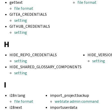
gettext
file format
file format
GITEA_CREDENTIALS
setting
GITHUB_CREDENTIALS
setting
H
HIDE_REPO_CREDENTIALS
HIDE_VERSIO
setting
setting
HIDE_SHARED_GLOSSARY_COMPONENTS
setting
I
i18n lang
import_projectbackup
file format
weblate admin command
i18next
importuserdata