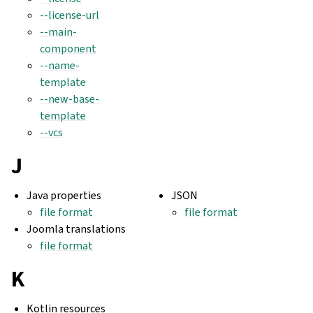
--license-url
--main-
component
--name-
template
--new-base-
template
--vcs
J
Java properties
JSON
file format
file format
Joomla translations
file format
K
Kotlin resources