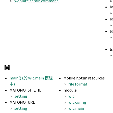
weblate admin command
l
l
l
ls
M
main() (於 wlc.main 模組
Mobile Kotlin resources
中)
file format
MATOMO_SITE_ID
module
setting
wlc
MATOMO_URL
wlc.config
setting
wlc.main