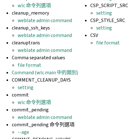
wlc 命令列選項
CSP_SCRIPT_SRC
cleanup_memory
setting
weblate admin command
CSP_STYLE_SRC
cleanup_ssh_keys
setting
weblate admin command
CSV
cleanuptrans
file format
weblate admin command
Comma separated values
file format
Command (wlc.main 中的類別)
COMMENT_CLEANUP_DAYS
setting
commit
wlc 命令列選項
commit_pending
weblate admin command
commit_pending 命令列選項
--age