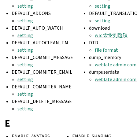
setting
setting
DEFAULT_ADDONS
DEFAULT_TRANSLATI
setting
setting
DEFAULT_AUTO_WATCH
download
setting
wlc 命令列選項
DEFAULT_AUTOCLEAN_TM
DTD
setting
file format
DEFAULT_COMMIT_MESSAGE
dump_memory
setting
weblate admin co
DEFAULT_COMMITER_EMAIL
dumpuserdata
setting
weblate admin co
DEFAULT_COMMITER_NAME
setting
DEFAULT_DELETE_MESSAGE
setting
E
ENABLE_AVATARS
ENABLE_SHARING