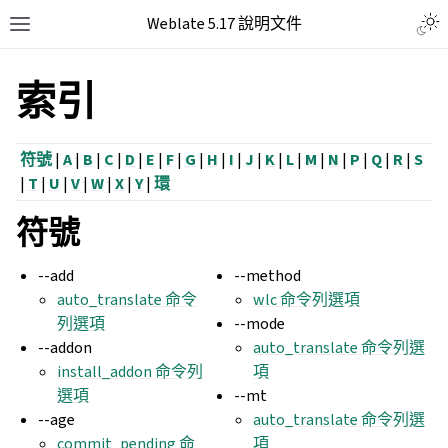
Weblate 5.17 說明文件
索引
符號
|
A
|
B
|
C
|
D
|
E
|
F
|
G
|
H
|
I
|
J
|
K
|
L
|
M
|
N
|
P
|
Q
|
R
|
S
|
T
|
U
|
V
|
W
|
X
|
Y
|
環
符號
--add
--method
auto_translate 命令
wlc 命令列選項
列選項
--mode
--addon
auto_translate 命令列選
install_addon 命令列
項
選項
--mt
--age
auto_translate 命令列選
commit_pending 命
項