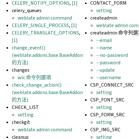
CELERY_NOTIFY_OPTIONS
,
[1]
CONTACT_FORM
celery_queues
setting
weblate admin command
createadmin
CELERY_SINGLE_PROCESS
,
[1]
weblate admin co
CELERY_TRANSLATE_OPTIONS
,
createadmin 命令列
[1]
--email
change_event()
--name
(weblate.addons.base.BaseAddon
--no-password
的方法)
--password
changes
--update
wlc 命令列選項
--username
check_change_action()
CSP_CONNECT_SRC
(weblate.addons.base.BaseAddon
setting
的方法)
CSP_FONT_SRC
CHECK_LIST
setting
setting
CSP_FORM_SRC
checkgit
setting
weblate admin command
CSP_IMG_SRC
cleanup
setting