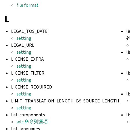
file format
L
LEGAL_TOS_DATE
l
setting
LEGAL_URL
setting
l
LICENSE_EXTRA
setting
LICENSE_FILTER
l
setting
LICENSE_REQUIRED
setting
l
LIMIT_TRANSLATION_LENGTH_BY_SOURCE_LENGTH
setting
list-components
l
wlc 命令列選項
list-languages