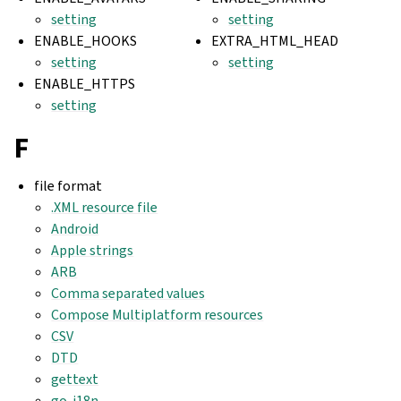
setting
setting
ENABLE_HOOKS
EXTRA_HTML_HEAD
setting
setting
ENABLE_HTTPS
setting
F
file format
.XML resource file
Android
Apple strings
ARB
Comma separated values
Compose Multiplatform resources
CSV
DTD
gettext
go-i18n