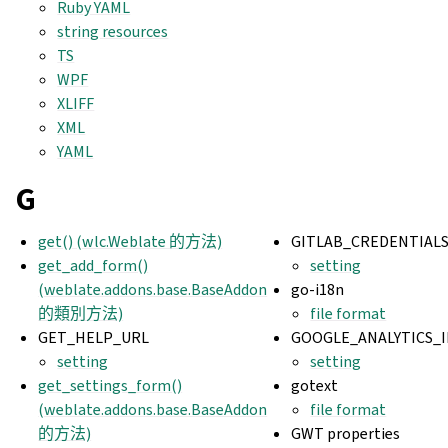
Ruby YAML
string resources
TS
WPF
XLIFF
XML
YAML
G
get() (wlc.Weblate 的方法)
GITLAB_CREDENTIAL
get_add_form()
setting
(weblate.addons.base.BaseAddon
go-i18n
的類別方法)
file format
GET_HELP_URL
GOOGLE_ANALYTICS_I
setting
setting
get_settings_form()
gotext
(weblate.addons.base.BaseAddon
file format
的方法)
GWT properties