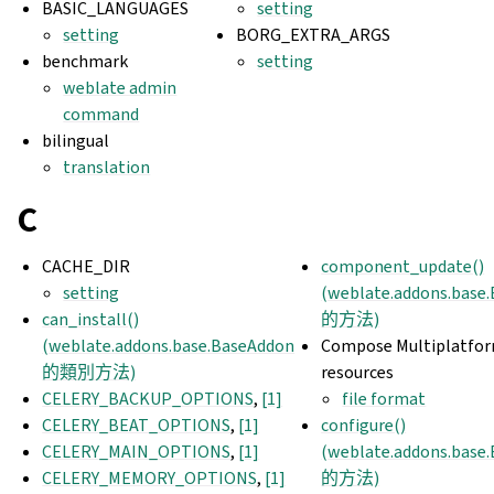
BASIC_LANGUAGES
setting
setting
BORG_EXTRA_ARGS
benchmark
setting
weblate admin
command
bilingual
translation
C
CACHE_DIR
component_update()
setting
(weblate.addons.base
can_install()
的方法)
(weblate.addons.base.BaseAddon
Compose Multiplatfo
的類別方法)
resources
CELERY_BACKUP_OPTIONS
,
[1]
file format
CELERY_BEAT_OPTIONS
,
[1]
configure()
CELERY_MAIN_OPTIONS
,
[1]
(weblate.addons.base
CELERY_MEMORY_OPTIONS
,
[1]
的方法)