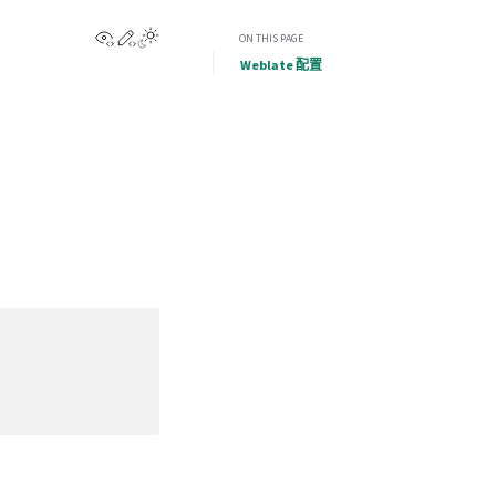
View this page
Edit this page
ON THIS PAGE
Weblate 配置