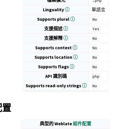
檔案擴充
.php
Linguality
ⓘ
單語言
Supports plural
ⓘ
No
支援描述
ⓘ
Yes
支援解釋
ⓘ
No
Supports context
ⓘ
No
Supports location
ⓘ
No
Supports flags
ⓘ
No
API 識別碼
php
Supports read-only strings
ⓘ
No
 配置
典型的 Weblate
組件配置