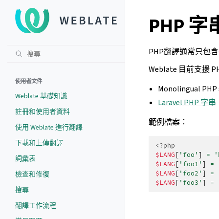
PHP 字
PHP翻譯通常只包
Weblate 目前支援
使用者文件
Monolingual PHP s
Weblate 基礎知識
Laravel PHP 字串
註冊和使用者資料
範例檔案：
使用 Weblate 進行翻譯
下載和上傳翻譯
<?php
$LANG
[
'foo'
]
=
'
詞彙表
$LANG
[
'foo1'
]
=
$LANG
[
'foo2'
]
=
檢查和修復
$LANG
[
'foo3'
]
=
搜尋
翻譯工作流程