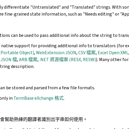
ly differentiate "Untranslated" and "Translated" strings. With som
re fine-grained state information, such as "Needs editing" or "App
tions can be used to pass additional info about the string to trans
 native support for providing additional info to translators (for
Portable Object)
,
WebExtension JSON
,
CSV 檔案
,
Excel Open XML
t JSON 檔
,
ARB 檔案
,
.NET 資源檔案 (RESX, RESW)
). Many other fo
ring description.
can be stored and parsed from a few file formats.
only in
TermBase eXchange 格式
.
會幫助熟練的翻譯者識別出字串如何使用。