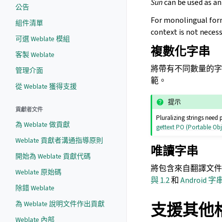
Sun
can be used as an
公告
For monolingual form
組件清單
context is not necess
可選 Weblate 模組
複數化字串
客製 Weblate
將帶有不同數量的字
管理介面
範。
從 Weblate 獲得支援
提示
貢獻者文件
Pluralizing strings need
為 Weblate 做貢獻
gettext PO (Portable Obj
Weblate 貢獻者溝通指導原則
唯讀字串
開始為 Weblate 貢獻代碼
將包含來自翻譯文件的
Weblate 原始碼
與 1.2
和
Android 
除錯 Weblate
為 Weblate 說明文件作出貢獻
支援其他
Weblate 內部