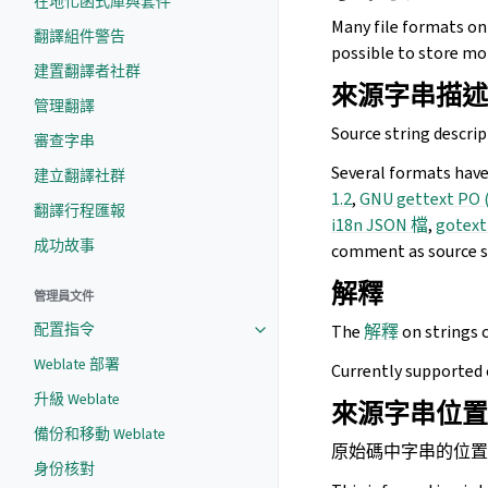
在地化函式庫與套件
Many file formats on
翻譯組件警告
possible to store mo
建置翻譯者社群
來源字串描述
管理翻譯
Source string descrip
審查字串
Several formats have
建立翻譯社群
1.2
,
GNU gettext PO (
翻譯行程匯報
i18n JSON 檔
,
gotex
成功故事
comment as source st
解釋
管理員文件
配置指令
The
解釋
on strings 
Weblate 部署
Currently supported 
升級 Weblate
來源字串位置
備份和移動 Weblate
原始碼中字串的位置
身份核對