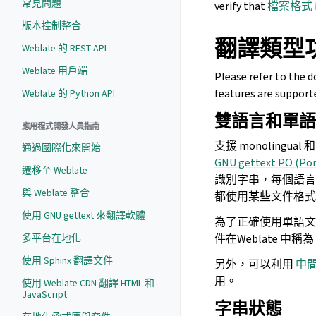
常見問題
verify that
檔案格式
版本控制整合
翻譯類型
Weblate 的 REST API
Weblate 用戶端
Please refer to the 
features are support
Weblate 的 Python API
雙語言和單語
應用程式開發人員指南
支援
monolingual 
通過國際化來開始
GNU gettext PO (Por
遷移至 Weblate
識別字串，每個語
與 Weblate 整合
都使用某些文件格式
使用 GNU gettext 來翻譯軟體
為了正確使用單語文件
件在Weblate 中稱為
多平台在地化
使用 Sphinx 翻譯文件
另外，可以利用
中
用。
使用 Weblate CDN 翻譯 HTML 和
JavaScript
字串狀態