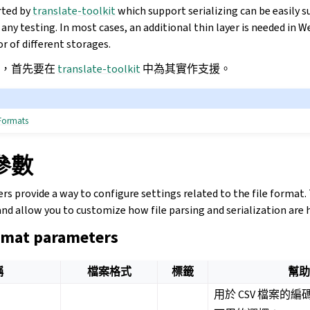
rted by
translate-toolkit
which support serializing can be easily 
d any testing. In most cases, an additional thin layer is needed in W
or of different storages.
援，首先要在
translate-toolkit
中為其實作支援。
 Formats
參數
s provide a way to configure settings related to the file format.
nd allow you to customize how file parsing and serialization are 
format parameters
稱
檔案格式
標籤
幫
用於 CSV 檔案的編