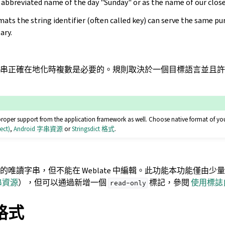
 abbreviated name of the day "Sunday" or as the name of our close
ats the string identifier (often called key) can serve the same pu
ary.
串正確在地化時複數是必要的。規則取決於一個目標語言並且許多格
 proper support from the application framework as well. Choose native format of y
ect)
,
Android 字串資源
or
Stringsdict 格式
.
唯讀字串，但不能在 Weblate 中編輯。此功能本功能僅由少
字串資源
），但可以通過新增一個
標記，參閱
使用標誌
read-only
格式