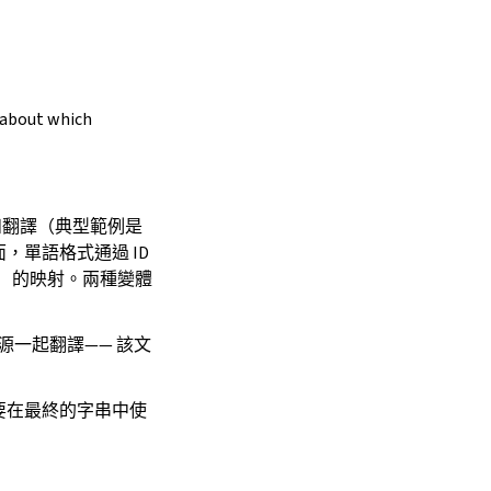
n about which
源和翻譯（典型範例是
，單語格式通過 ID
）的映射。兩種變體
源一起翻譯—— 該文
要在最終的字串中使