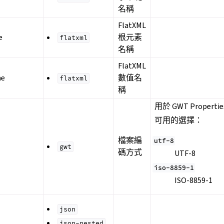
名稱
FlatXML
e
根元素
flatxml
名稱
FlatXML
me
數值名
flatxml
稱
用於 GWT Proper
可用的選擇：
檔案編
utf-8
gwt
碼方式
UTF-8
iso-8859-1
ISO-8859-1
json
json-nested