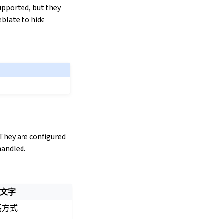
supported, but they
eblate to hide
 They are configured
handled.
助文字
碼方式