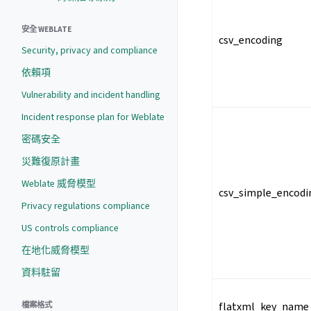
安全 WEBLATE
csv_encoding
Security, privacy and compliance
依賴項
Vulnerability and incident handling
Incident response plan for Weblate
密碼安全
災難復原計畫
Weblate 威脅模型
csv_simple_encodi
Privacy regulations compliance
US controls compliance
在地化威脅模型
資料駐留
flatxml_key_name
檔案格式