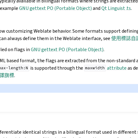
ypically available in bilingual formats where strings are extracte
r example
GNU gettext PO (Portable Object)
and
Qt Linguist .ts
.
low customizing Weblate behavior. Some formats support defining
 can always define them in the Weblate interface, see
使用標誌自
led on flags in
GNU gettext PO (Portable Object)
.
l XML based format, the flags are extracted from the non-standard 
is supported through the
attribute
as de
max-length:N
maxwidth
譯旗標
.
fferentiate identical strings in a bilingual format used in differen