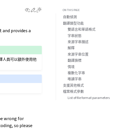
View this page
Edit this page
ON THIS PAGE
自動偵測
翻譯類型功能
雙語言和單語格式
t and provides a
字串狀態
來源字串描述
解釋
來源字串位置
譯人員可以額外使用他
翻譯旗標
情境
複數化字串
唯讀字串
支援其他格式
檔案格式參數
List of file format parameters
be wrong for
coding, so please