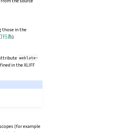
d from the source
 those in the
訂行為
).
attribute
weblate-
fined in the XLIFF
t scopes (for example