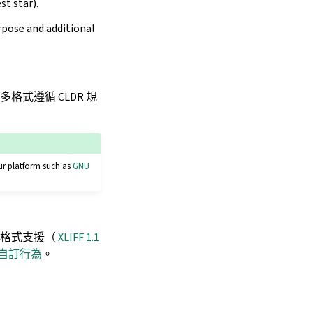
st star).
rpose and additional
式遵循 CLDR 規
our platform such as
GNU
量格式支援（
XLIFF 1.1
自訂行為
。