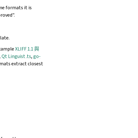
e formats it is
roved".
late.
 example
XLIFF 1.1 與
,
Qt Linguist .ts
,
go-
rmats extract closest