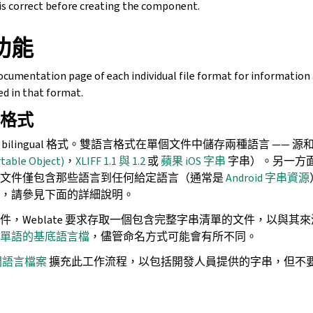
is correct before creating the component.
功能
documentation page of each individual file format for informatio
ed in that format.
格式
和
bilingual 格式。雙語言格式在單個文件中儲存兩種語言 —— 
table Object)
，
XLIFF 1.1 與 1.2
或
蘋果 iOS 字串
字串）。另一方面
言文件僅包含那些語言到任何給定語言（通常是
Android 字串資源
，請參見下面的詳細說明。
，Weblate 要求存取一個包含完整字串清單的文件，以與其來
單語的基底語言檔
，儘管命名方式可能會有所不同。
間語言檔案
擴充此工作流程，以包括開發人員提供的字串，但不