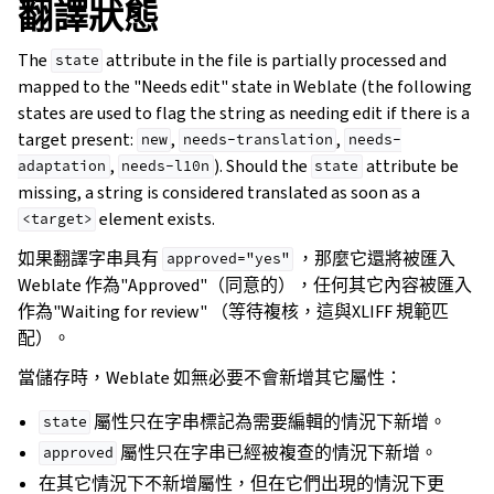
翻譯狀態
The
attribute in the file is partially processed and
state
mapped to the "Needs edit" state in Weblate (the following
states are used to flag the string as needing edit if there is a
target present:
,
,
new
needs-translation
needs-
,
). Should the
attribute be
adaptation
needs-l10n
state
missing, a string is considered translated as soon as a
element exists.
<target>
如果翻譯字串具有
，那麼它還將被匯入
approved="yes"
Weblate 作為"Approved"（同意的），任何其它內容被匯入
作為"Waiting for review" （等待複核，這與XLIFF 規範匹
配）。
當儲存時，Weblate 如無必要不會新增其它屬性：
屬性只在字串標記為需要編輯的情況下新增。
state
屬性只在字串已經被複查的情況下新增。
approved
在其它情況下不新增屬性，但在它們出現的情況下更