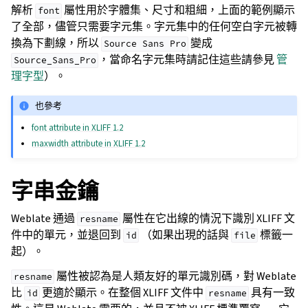
解析
屬性用於字體集、尺寸和粗細，上面的範例顯示
font
了全部，儘管只需要字元集。字元集中的任何空白字元被轉
換為下劃線，所以
變成
Source
Sans
Pro
，當命名字元集時請記住這些請參見
管
Source_Sans_Pro
理字型
）。
也參考
font attribute in XLIFF 1.2
maxwidth attribute in XLIFF 1.2
字串金鑰
Weblate 通過
屬性在它出線的情況下識別 XLIFF 文
resname
件中的單元，並退回到
（如果出現的話與
標籤一
id
file
起）。
屬性被認為是人類友好的單元識別碼，對 Weblate
resname
比
更適於顯示。在整個 XLIFF 文件中
具有一致
id
resname