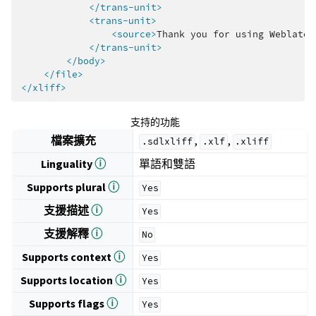
</trans-unit>
<trans-unit>
<source>
Thank
you
for
using
Weblate.
</trans-unit>
</body>
</file>
</xliff>
支持的功能
檔案擴充
,
,
.sdlxliff
.xlf
.xliff
Linguality
ⓘ
單語和雙語
Supports plural
ⓘ
Yes
支援描述
ⓘ
Yes
支援解釋
ⓘ
No
Supports context
ⓘ
Yes
Supports location
ⓘ
Yes
Supports flags
ⓘ
Yes