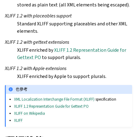
stored as plain text (all XML elements being escaped).
XLIFF 1.2 with placeables support
Standard XLIFF supporting placeables and other XML
elements.
XLIFF 1.2 with gettext extensions
XLIFF enriched by
XLIFF 1.2 Representation Guide for
Gettext PO
to support plurals.
XLIFF 1.2 with Apple extensions
XLIFF enriched by Apple to support plurals.
也參考
XML Localization Interchange File Format (XLIFF)
specification
XLIFF 1.2 Representation Guide for Gettext PO
XLIFF on Wikipedia
XLIFF