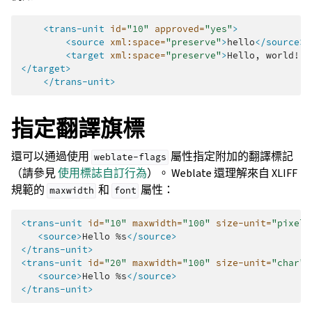
<trans-unit
id=
"10"
approved=
"yes"
>
<source
xml:space=
"preserve"
>
hello
</source>
<target
xml:space=
"preserve"
>
Hello,
</target>
</trans-unit>
指定翻譯旗標
還可以通過使用
屬性指定附加的翻譯標記
weblate-flags
（請參見
使用標誌自訂行為
）。 Weblate 還理解來自 XLIFF
規範的
和
屬性：
maxwidth
font
<trans-unit
id=
"10"
maxwidth=
"100"
size-unit=
"pixel"
<source>
Hello
%s
</source>
</trans-unit>
<trans-unit
id=
"20"
maxwidth=
"100"
size-unit=
"char"
<source>
Hello
%s
</source>
</trans-unit>