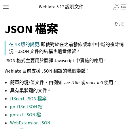
Weblate 5.17 說明文件
View 
Ed
JSON 檔案
在 4.3 版的變更:
即使對於在之前發佈版本中中斷的複雜情
況，JSON 文件的結構也適當保留。
JSON 格式主要用於翻譯 Javascript 中實施的應用。
Weblate 目前支援 JSON 翻譯的幾個變體：
簡單的鍵/值文件，由例如
vue-i18n
或
react-intl
使用。
具有巢狀鍵的文件。
i18next JSON 檔案
go-i18n JSON 檔
gotext JSON 檔
WebExtension JSON