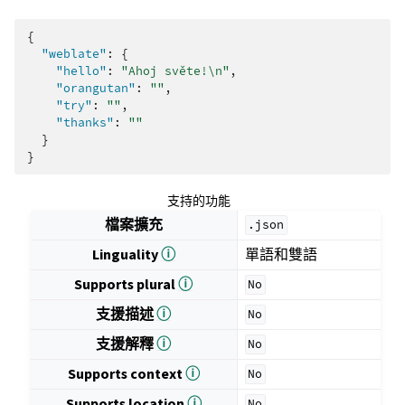
{
"weblate"
:
{
"hello"
:
"Ahoj světe!\n"
,
"orangutan"
:
""
,
"try"
:
""
,
"thanks"
:
""
}
}
支持的功能
檔案擴充
.json
Linguality
ⓘ
單語和雙語
Supports plural
ⓘ
No
支援描述
ⓘ
No
支援解釋
ⓘ
No
Supports context
ⓘ
No
Supports location
ⓘ
No