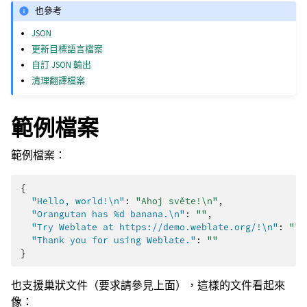
也參考
JSON
更新目標語言檔案
自訂 JSON 輸出
清理翻譯檔案
範例檔案
範例檔案：
{
"Hello, world!\n"
:
"Ahoj světe!\n"
,
"Orangutan has %d banana.\n"
:
""
,
"Try Weblate at https://demo.weblate.org/!\n"
:
""
,
"Thank you for using Weblate."
:
""
}
也支援巢狀文件（要求請參見上面），這樣的文件看起來
像：