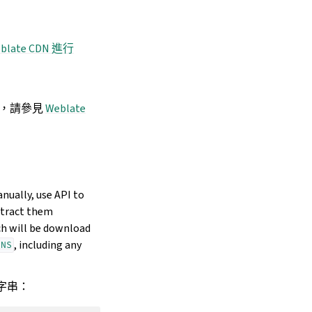
blate CDN 進行
s，請參見
Weblate
nually, use API to
xtract them
ch will be download
, including any
INS
字串：