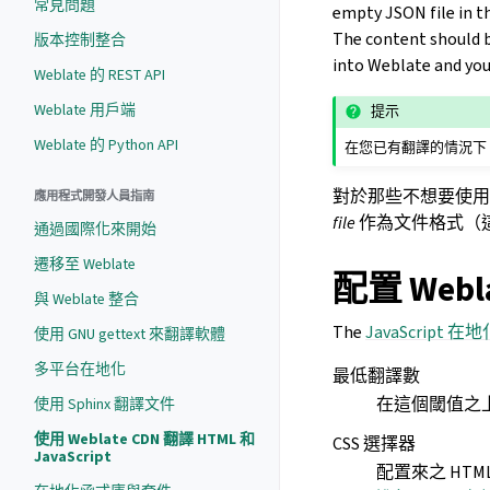
常見問題
empty JSON file in t
The content should 
版本控制整合
into Weblate and you
Weblate 的 REST API
Weblate 用戶端
提示
Weblate 的 Python API
在您已有翻譯的情況下，您
對於那些不想要使
應用程式開發人員指南
file
作為文件格式（
通過國際化來開始
遷移至 Weblate
配置 Webl
與 Weblate 整合
The
JavaScript 在地
使用 GNU gettext 來翻譯軟體
多平台在地化
最低翻譯數
在這個閾值之上
使用 Sphinx 翻譯文件
使用 Weblate CDN 翻譯 HTML 和
CSS 選擇器
JavaScript
配置來之 HT