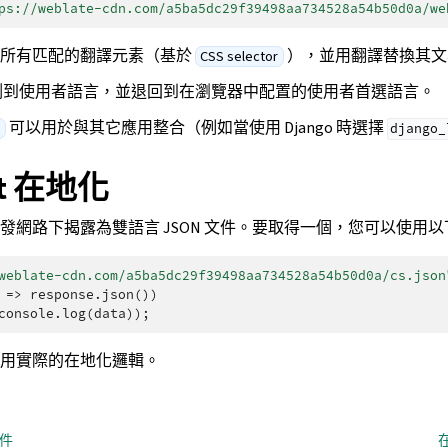
ps://weblate-cdn.com/a5ba5dc29f39498aa734528a54b50d0a/we
現所有匹配的翻譯元素（基於
），並用翻譯替換其文
CSS selector
e 檢測到使用者語言，並退回到在瀏覽器中配置的使用者首選語言。
可以用於與其它應用整合（例如當使用 Django 時選擇
e
django_
ipt 在地化
發網路下揭露為雙語言 JSON 文件。要取得一個，您可以使用以
weblate-cdn.com/a5ba5dc29f39498aa734528a54b50d0a/cs.json
=>
response
.
json
())
console
.
log
(
data
));
用實際的在地化邏輯。
文件