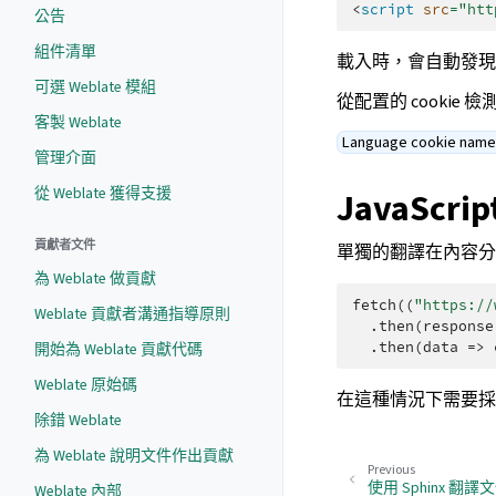
<
script
src
=
"htt
公告
組件清單
載入時，會自動發
可選 Weblate 模組
從配置的 cooki
客製 Weblate
Language cookie nam
管理介面
從 Weblate 獲得支援
JavaScr
貢獻者文件
單獨的翻譯在內容分
為 Weblate 做貢獻
fetch
((
"https://
Weblate 貢獻者溝通指導原則
.
then
(
response
.
then
(
data
=>
開始為 Weblate 貢獻代碼
Weblate 原始碼
在這種情況下需要採
除錯 Weblate
為 Weblate 說明文件作出貢獻
Previous
使用 Sphinx 翻譯
Weblate 內部