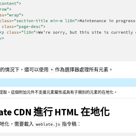
content"
>
row"
>
ss
=
"wrap"
>
class
=
"section-title min-m l10n"
>
Maintenance in progress
class
=
"page-desc"
>
<
p
class
=
"l10n"
>
We're sorry, but this site is currently 
v
>
碼的情況下，還可以使用
作為選擇器處理所有元素。
*
提取。這個附加元件不支援元素屬性或具有子類別的元素的在地化。
ate CDN 進行 HTML 在地化
件在地化，需要載入
指令稿：
weblate.js