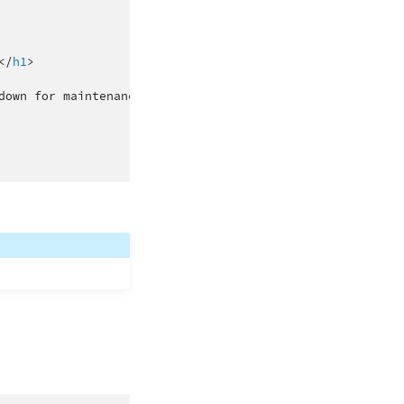
</
h1
>
down for maintenance.
</
p
>