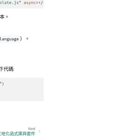
blate.js"
async
></
script
>
本。
）。
language
下代碼:
"
)
Next
在地化函式庫與套件