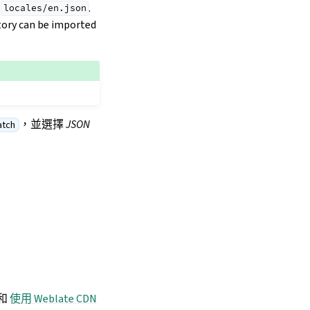
e
.
locales/en.json
tory can be imported
，並選擇
JSON
atch
和
使用 Weblate CDN