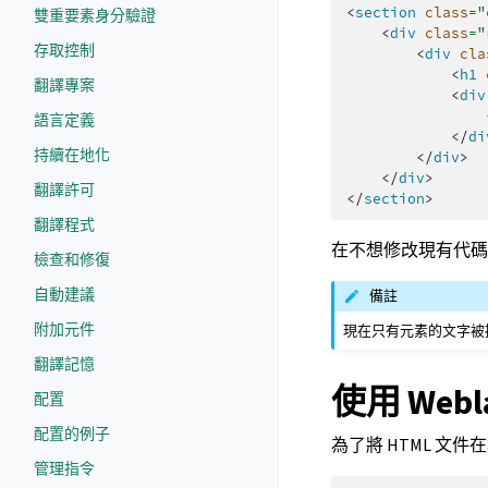
<
section
class
=
"
雙重要素身分驗證
<
div
class
=
"
存取控制
<
div
cla
<
h1
翻譯專案
<
div
語言定義
</
di
持續在地化
</
div
>
</
div
>
翻譯許可
</
section
>
翻譯程式
在不想修改現有代
檢查和修復
自動建議
備註
附加元件
現在只有元素的文字被
翻譯記憶
使用 Webl
配置
配置的例子
為了將 HTML 文
管理指令