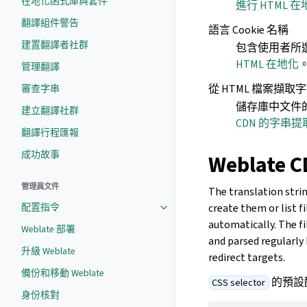
在地化函式庫與套件
進行 HTML 在
翻譯組件警告
語言 Cookie 名稱
建置翻譯者社群
包含使用者所選擇
HTML 在地化
管理翻譯
從 HTML 檔案擷取
審查字串
儲存庫中文件的
建立翻譯社群
CDN 的字串提
翻譯行程匯報
成功故事
Weblate
管理員文件
The translation stri
create them or list f
配置指令
automatically. The f
Weblate 部署
and parsed regularly
升級 Weblate
redirect targets.
備份和移動 Weblate
的預設配置
CSS selector
身份核對