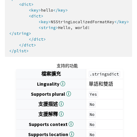
<dict>
<key>
hello
</key>
<dict>
<key>
NSStringLocalizedFormatKey
</key>
<string>
Hello,
</string>
</dict>
</dict>
</plist>
支持的功能
檔案擴充
.stringsdict
Linguality
ⓘ
單語和雙語
Supports plural
ⓘ
Yes
支援描述
ⓘ
No
支援解釋
ⓘ
No
Supports context
ⓘ
No
Supports location
ⓘ
No