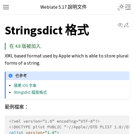
Weblate 5.17 說明文件
View 
Ed
Stringsdict 格式
在 4.8 版被加入.
XML based format used by Apple which is able to store plural
forms of a string.
也參考
蘋果 iOS 字串
Stringsdict 檔案格式
範例檔案：
<?xml version="1.0" encoding="UTF-8"?>
<!DOCTYPE plist PUBLIC "-//Apple//DTD PLIST 1.0//EN"
<plist
version=
"1.0"
>