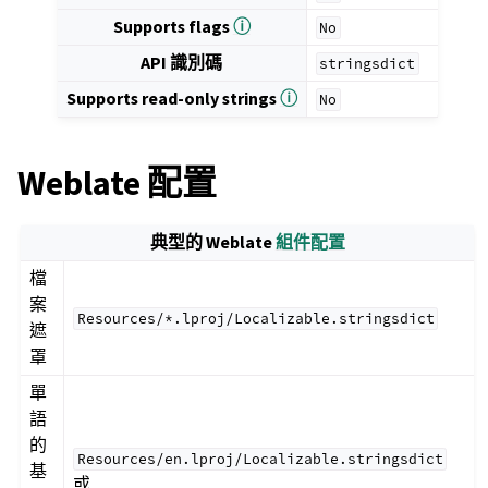
Supports flags
ⓘ
No
API 識別碼
stringsdict
Supports read-only strings
ⓘ
No
Weblate 配置
典型的 Weblate
組件配置
檔
案
Resources/*.lproj/Localizable.stringsdict
遮
罩
單
語
的
Resources/en.lproj/Localizable.stringsdict
基
或