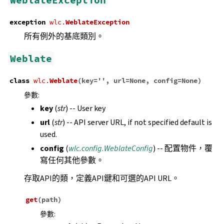
WeblateException
exception
wlc.
WeblateException
所有例外的基底類別。
Weblate
class
wlc.
Weblate
(
key
=
''
,
url
=
None
,
config
=
None
)
參數
:
key
(
str
) -- User key
url
(
str
) -- API server URL, if not specified default is
used.
config
(
wlc.config.WeblateConfig
) -- 配置物件，覆
寫任何其他參數。
存取API的類，定義API鍵和可選的API URL。
get
(
path
)
參數
: