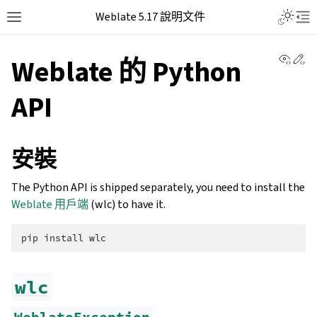
Weblate 5.17 說明文件
View 
Ed
Weblate 的 Python
API
安裝
The Python API is shipped separately, you need to install the
Weblate 用戶端
(wlc) to have it.
pip
install
wlc