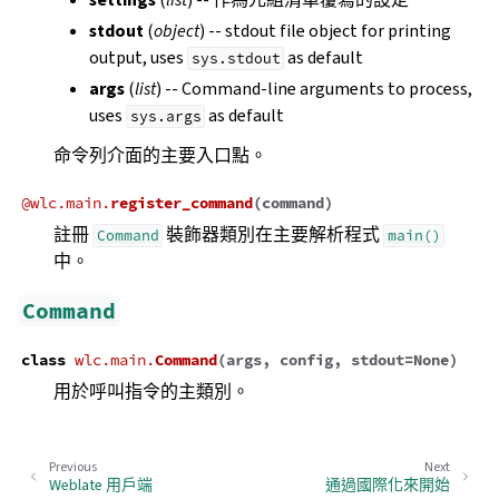
stdout
(
object
) -- stdout file object for printing
output, uses
as default
sys.stdout
args
(
list
) -- Command-line arguments to process,
uses
as default
sys.args
命令列介面的主要入口點。
@
wlc.main.
register_command
(
command
)
註冊
裝飾器類別在主要解析程式
Command
main()
中。
Command
class
wlc.main.
Command
(
args
,
config
,
stdout
=
None
)
用於呼叫指令的主類別。
Previous
Next
Weblate 用戶端
通過國際化來開始