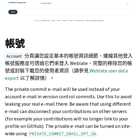
帳號
分頁讓您設定基本的帳號資訊細節、連線其他登入
Account
帳號服務並可透過它們來登入 Weblate、完整的移除您的帳
號或封裝下載您的使用者資訊（請參見
Weblate user data
export
以了解詳情）。
The private commit e-mail will be used instead of your
account e-mail in version control commits. Use this to avoid
leaking your real e-mail there. Be aware that using different
e-mail can disconnect your contributions on other servers
(for example your contributions will no longer link to your
profile on GitHub). The private e-mail can be turned on site-
wide using
.
PRIVATE_COMMIT_EMAIL_OPT_IN