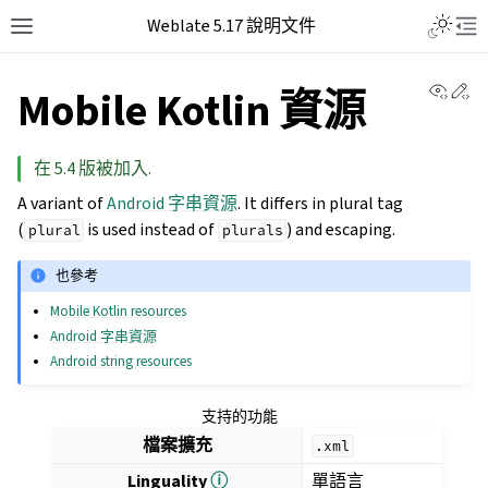
Weblate 5.17 說明文件
View 
Ed
Mobile Kotlin 資源
在 5.4 版被加入.
A variant of
Android 字串資源
. It differs in plural tag
(
is used instead of
) and escaping.
plural
plurals
也參考
Mobile Kotlin resources
Android 字串資源
Android string resources
支持的功能
檔案擴充
.xml
Linguality
ⓘ
單語言