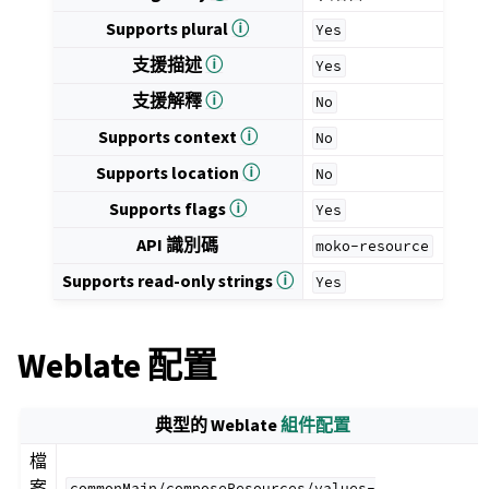
Supports plural
ⓘ
Yes
支援描述
ⓘ
Yes
支援解釋
ⓘ
No
Supports context
ⓘ
No
Supports location
ⓘ
No
Supports flags
ⓘ
Yes
API 識別碼
moko-resource
Supports read-only strings
ⓘ
Yes
Weblate 配置
典型的 Weblate
組件配置
檔
案
commonMain/composeResources/values-