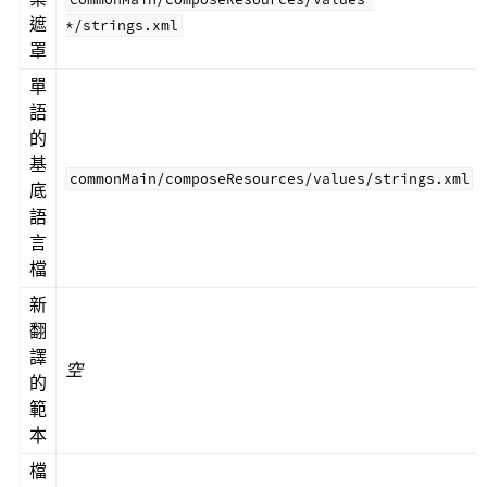
遮
*/strings.xml
罩
單
語
的
基
commonMain/composeResources/values/strings.xml
底
語
言
檔
新
翻
譯
空
的
範
本
檔