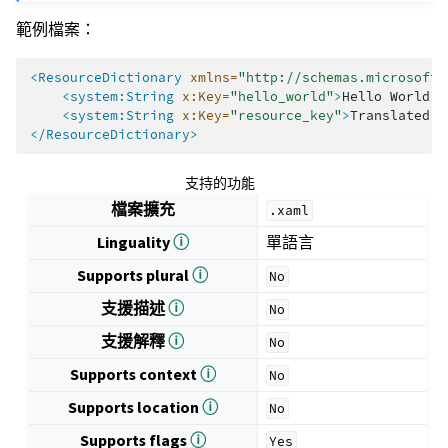
範例檔案：
<ResourceDictionary
xmlns=
"http://schemas.microsoft.
<system:String
x:Key=
"hello_world"
>
Hello
World!
<
<system:String
x:Key=
"resource_key"
>
Translated
v
</ResourceDictionary>
支持的功能
檔案擴充
.xaml
Linguality
ⓘ
單語言
Supports plural
ⓘ
No
支援描述
ⓘ
No
支援解釋
ⓘ
No
Supports context
ⓘ
No
Supports location
ⓘ
No
Supports flags
ⓘ
Yes