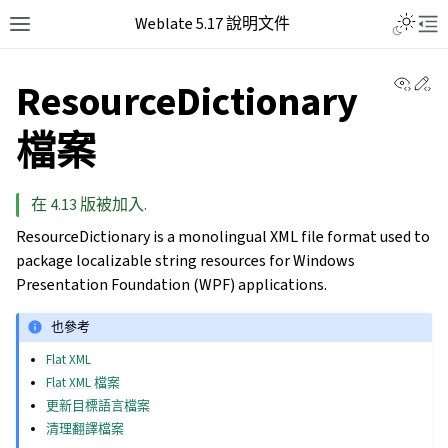
Weblate 5.17 說明文件
View 
Ed
ResourceDictionary
檔案
在 4.13 版被加入.
ResourceDictionary is a monolingual XML file format used to
package localizable string resources for Windows
Presentation Foundation (WPF) applications.
也參考
Flat XML
Flat XML 檔案
更新目標語言檔案
清理翻譯檔案