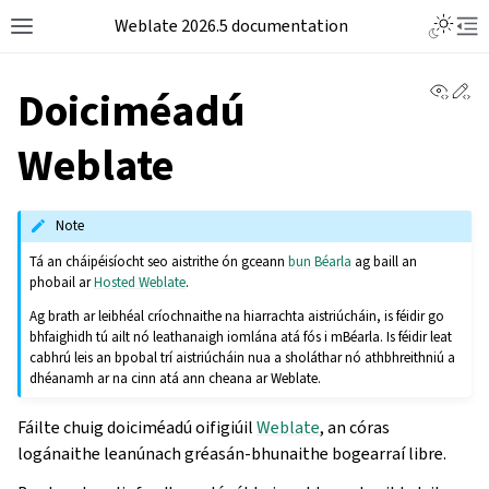
Weblate 2026.5 documentation
View 
Ed
Doiciméadú
Weblate
Note
Tá an cháipéisíocht seo aistrithe ón gceann
bun Béarla
ag baill an
phobail ar
Hosted Weblate
.
Ag brath ar leibhéal críochnaithe na hiarrachta aistriúcháin, is féidir go
bhfaighidh tú ailt nó leathanaigh iomlána atá fós i mBéarla. Is féidir leat
cabhrú leis an bpobal trí aistriúcháin nua a sholáthar nó athbhreithniú a
dhéanamh ar na cinn atá ann cheana ar Weblate.
Fáilte chuig doiciméadú oifigiúil
Weblate
, an córas
logánaithe leanúnach gréasán-bhunaithe bogearraí libre.