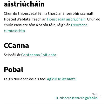
aistriúcháin
Chun do thionscadal féin a thosú ar ár seirbhís scamall
Hosted Weblate, féach ar
Tionscadail aistriúcháin
. Chun do
chlón Weblate féin a óstáil féin, léigh ár
Treoracha
cumraíochta
.
CCanna
Seiceáil ár
Ceisteanna Coitianta
.
Pobal
Faigh tuilleadh eolais faoi
Ag cur le Weblate
.
Next
Bunúsacha láithreán gréasáin