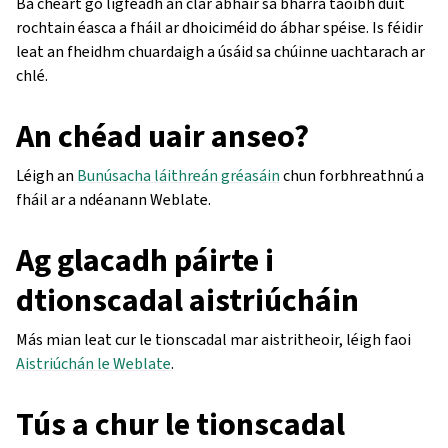
Ba cheart go ligfeadh an clár ábhair sa bharra taoibh duit
rochtain éasca a fháil ar dhoiciméid do ábhar spéise. Is féidir
leat an fheidhm chuardaigh a úsáid sa chúinne uachtarach ar
chlé.
An chéad uair anseo?
Léigh an
Bunúsacha láithreán gréasáin
chun forbhreathnú a
fháil ar a ndéanann Weblate.
Ag glacadh páirte i
dtionscadal aistriúcháin
Más mian leat cur le tionscadal mar aistritheoir, léigh faoi
Aistriúchán le Weblate
.
Tús a chur le tionscadal