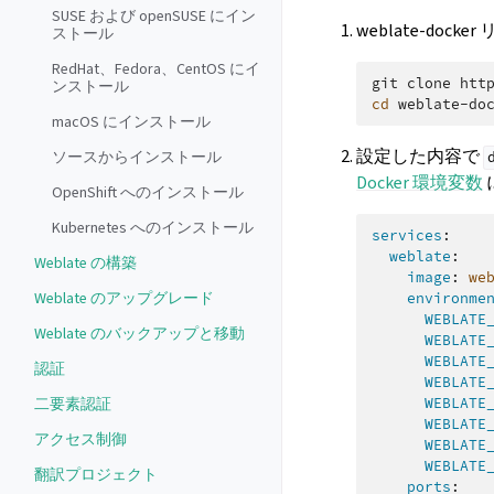
SUSE および openSUSE にイン
weblate-doc
ストール
RedHat、Fedora、CentOS にイ
git
clone
htt
ンストール
cd
macOS にインストール
設定した内容で
ソースからインストール
Docker 環境変数
OpenShift へのインストール
Kubernetes へのインストール
services
:
weblate
:
Weblate の構築
image
:
we
Weblate のアップグレード
environme
WEBLATE
Weblate のバックアップと移動
WEBLATE
WEBLATE
認証
WEBLATE
二要素認証
WEBLATE
WEBLATE
アクセス制御
WEBLATE
WEBLATE
翻訳プロジェクト
ports
: