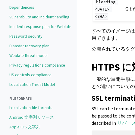
bleeding-
Dependencies
Git
<DATE>-
<SHA>
Vulnerability and incident handling
Incident response plan for Weblate
すべてのイメージは
Password security
用できます。
Disaster recovery plan
公開されているタグ
Weblate threat model
HTTPS 
Privacy regulations compliance
US controls compliance
一般的な展開手順に
Localization Threat Model
との違いについての
SSL terminat
FILE FORMATS
Localization file formats
SSL can be terminate
be passed to the cont
Android 文字列リソース
described in
リバー
Apple iOS 文字列