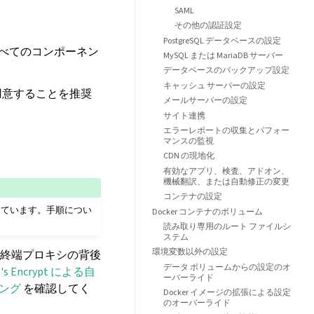
SAML
その他の認証設定
PostgreSQL データベースの設定
すべてのコンポーネン
MySQL または MariaDB サーバー
データベースのバックアップ設定
キャッシュ サーバーの設定
用意することを推奨
メールサーバーの設定
サイト連携
エラーレポートの収集とパフォー
マンスの監視
CDN の現地化
有効なアプリ、検査、アドオン、
機械翻訳、または自動修正の変更
コンテナの設定
としています。手順につい
Docker コンテナのボリューム
読み取り専用のルート ファイルシ
ステム
環境変数以外の設定
S 終端プロキシの背後
データ ボリュームからの設定のオ
t's Encrypt による自
ーバーライド
ング
を確認してく
Docker イメージの拡張による設定
のオーバーライド