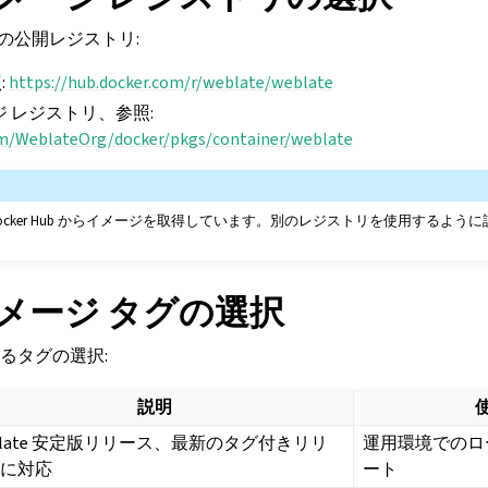
ナーの公開レジストリ:
:
https://hub.docker.com/r/weblate/weblate
ージ レジストリ、参照:
om/WeblateOrg/docker/pkgs/container/weblate
ocker Hub からイメージを取得しています。別のレジストリを使用するよう
 イメージ タグの選択
るタグの選択:
説明
blate 安定版リリース、最新のタグ付きリリ
運用環境でのロ
スに対応
ート