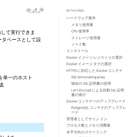
View this page
Edit this page
ON THIS PAGE
ハードウェア要件
メモリ使用量
CPU 使用率
を起動して実行できま
ストレージ使用量
 データベースとして設
ノード数
インストール
Docker イメージ レジストリの選択
Docker イメージ タグの選択
HTTPS に対応した Docker コンテナ
 を単一のホスト
SSL terminating proxy
独自の SSL 証明書の使用
成:
Let's Encrypt による自動 SSL 証明
書の発行
Docker コンテナーのアップグレード
PostgreSQL コンテナのアップグレ
ード
管理者としてサイン イン
プロセス数とメモリ消費量
水平方向のスケーリング