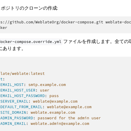
ker リポジトリのクローンの作成:
ps://github.com/WeblateOrg/docker-compose.git
ファイルを作成します。全ての
docker-compose.override.yml
にあります。
blate/weblate:latest
nt
:
_EMAIL_HOST
:
smtp.example.com
_EMAIL_HOST_USER
:
user
_EMAIL_HOST_PASSWORD
:
pass
_SERVER_EMAIL
:
weblate@example.com
_DEFAULT_FROM_EMAIL
:
weblate@example.com
_SITE_DOMAIN
:
weblate.example.com
_ADMIN_PASSWORD
:
password for the admin user
_ADMIN_EMAIL
:
weblate.admin@example.com