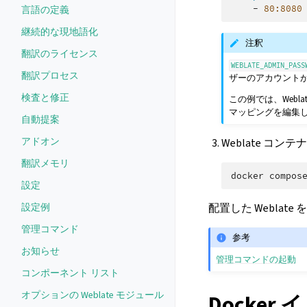
-
80:8080
言語の定義
継続的な現地語化
注釈
翻訳のライセンス
WEBLATE_ADMIN_PASS
翻訳プロセス
ザーのアカウント
検査と修正
この例では、Webl
マッピングを編集
自動提案
アドオン
Weblate コン
翻訳メモリ
docker
compos
設定
設定例
配置した Weblat
管理コマンド
参考
お知らせ
管理コマンドの起動
コンポーネント リスト
オプションの Weblate モジュール
Docke