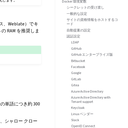
変化します。
Docker 環境変数
シークレットの受け渡し
一般的な設定
サイトの資格情報をホストするコ
Weblate）でキ
ード
 RAM を推奨しま
自動提案の設定
認証設定
LDAP
GitHub
GitHub エンタープライズ版
Bitbucket
Facebook
Google
GitLab
Gitea
Azure Active Directory
Azure Active Directory with
Tenant support
単語につき約 300
Keycloak
Linux ベンダー
Slack
は、シャロー クロー
OpenID Connect