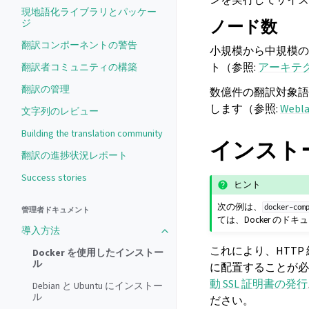
現地語化ライブラリとパッケー
ノード数
ジ
翻訳コンポーネントの警告
小規模から中規模の
ト（参照:
アーキテ
翻訳者コミュニティの構築
翻訳の管理
数億件の翻訳対象語
します（参照:
Web
文字列のレビュー
Building the translation community
インスト
翻訳の進捗状況レポート
Success stories
ヒント
次の例は、
docker-com
管理者ドキュメント
ては、Docker の
導入方法
これにより、HTTP
Docker を使用したインストー
ル
に配置することが必
動 SSL 証明書の発行
Debian と Ubuntu にインストー
ル
ださい。