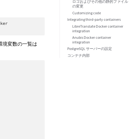
ロゴおよびその他の静的ファイル
の変更
Customizing code
Integrating third-party containers
LibreTranslate Docker container
integration
Anubis Docker container
integration
環境変数の一覧は
PostgreSQL サーバーの設定
コンテナ内部