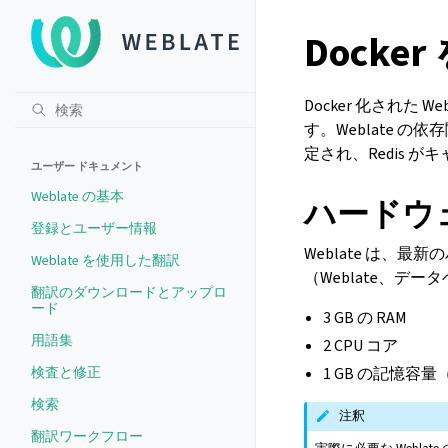
Dock
Docker 化された
す。Weblate の
定され、Redis 
ユーザー ドキュメント
Weblate の基本
ハードウ
登録とユーザー情報
Weblate は、
Weblate を使用した翻訳
（Weblate、デ
翻訳のダウンロードとアップロ
ード
3 GB の RAM
用語集
2 CPU コア
検査と修正
1 GB の記憶容量（H
検索
注釈
翻訳ワークフロー