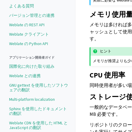
実際に必要な Webla
よくある質問
メモリ使用
バージョン管理との連携
メモリは多ければ多い
Weblate の REST API
ャッシュとして使用し
Weblate クライアント
す。
Weblate の Python API
ヒント
アプリケーション開発者ガイド
メモリが推奨よりも少
国際化に向けた取り組み
CPU 使用率
Weblate との連携
同時使用者が多い場
GNU gettext を使用したソフトウ
ェアの翻訳
ストレージ
Multi-platform localization
一般的なデータベース
Sphinx を使用したドキュメント
の翻訳
MB 必要です。
Weblate CDN を使用した HTML と
リポジトリのクローン
JavaScript の翻訳
ンを実行してサイズ