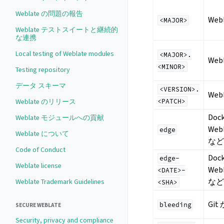
Weblate の問題の報告
We
<MAJOR>
Weblate テストスイートと継続的
な連携
Local testing of Weblate modules
<MAJOR>.
We
<MINOR>
Testing repository
データ スキーマ
<VERSION>.
We
<PATCH>
Weblate のリリース
Do
Weblate モジュールへの貢献
We
edge
Weblate について
な
Code of Conduct
Do
edge-
Weblate license
We
<DATE>-
な
Weblate Trademark Guidelines
<SHA>
Git
bleeding
SECURE WEBLATE
Security, privacy and compliance