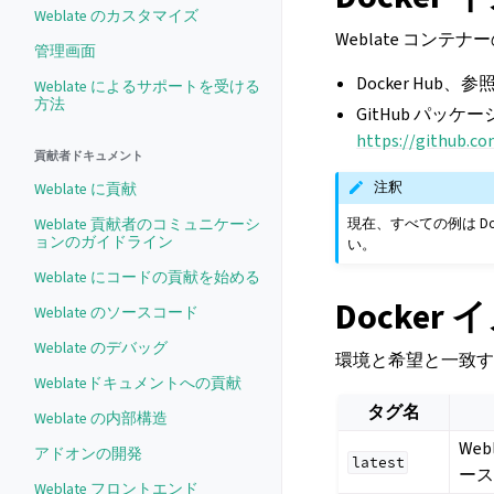
Weblate のカスタマイズ
Weblate コンテ
管理画面
Docker Hub、参照
Weblate によるサポートを受ける
方法
GitHub パッケ
https://github.c
貢献者ドキュメント
注釈
Weblate に貢献
現在、すべての例は D
Weblate 貢献者のコミュニケーシ
ョンのガイドライン
い。
Weblate にコードの貢献を始める
Docker
Weblate のソースコード
Weblate のデバッグ
環境と希望と一致す
Weblateドキュメントへの貢献
タグ名
Weblate の内部構造
We
アドオンの開発
latest
ー
Weblate フロントエンド