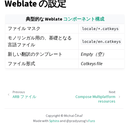
Weblate の設定
典型的な Weblate
コンポーネント構成
ファイル マスク
locale/*.catkeys
モノリンガル用の、基礎となる
locale/en.catkeys
言語ファイル
新しい翻訳のテンプレート
Empty（空）
ファイル形式
Catkeys file
Previous
Next
ARB ファイル
Compose Multiplatform
resources
Copyright © Michal Čihař
Made with
Sphinx
and
@pradyunsg
's
Furo