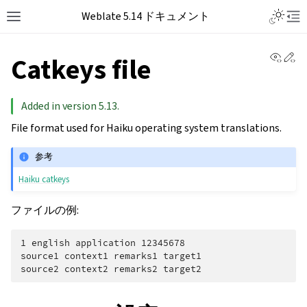
Weblate 5.14 ドキュメント
View 
Ed
Catkeys file
Added in version 5.13.
File format used for Haiku operating system translations.
参考
Haiku catkeys
ファイルの例:
1 english application 12345678

source1 context1 remarks1 target1
