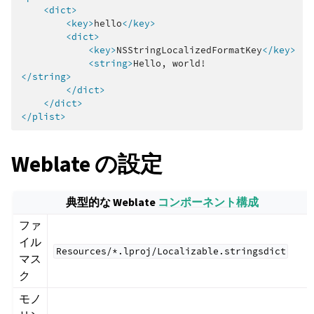
<dict>
<key>
hello
</key>
<dict>
<key>
NSStringLocalizedFormatKey
</key>
<string>
Hello,
</string>
</dict>
</dict>
</plist>
Weblate の設定
典型的な Weblate
コンポーネント構成
ファ
イル
Resources/*.lproj/Localizable.stringsdict
マス
ク
モノ