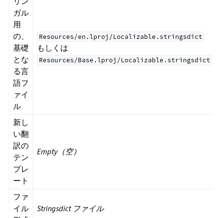
リン
ガル
用
の、
Resources/en.lproj/Localizable.stringsdict
基礎
もしくは
とな
Resources/Base.lproj/Localizable.stringsdict
る言
語フ
ァイ
ル
新し
い翻
訳の
Empty（空）
テン
プレ
ート
ファ
イル
Stringsdict ファイル