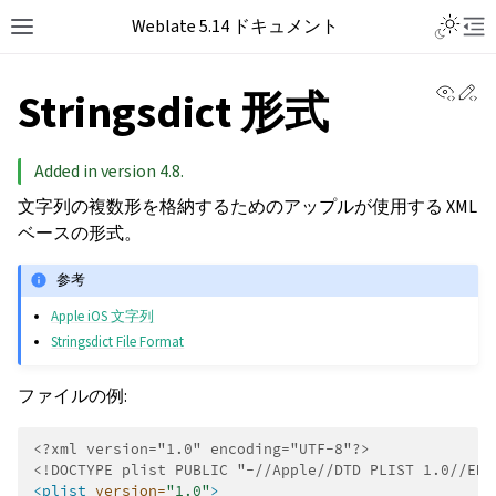
Weblate 5.14 ドキュメント
View 
Ed
Stringsdict 形式
Added in version 4.8.
文字列の複数形を格納するためのアップルが使用する XML
ベースの形式。
参考
Apple iOS 文字列
Stringsdict File Format
ファイルの例:
<?xml version="1.0" encoding="UTF-8"?>
<!DOCTYPE plist PUBLIC "-//Apple//DTD PLIST 1.0//EN"
<plist
version=
"1.0"
>