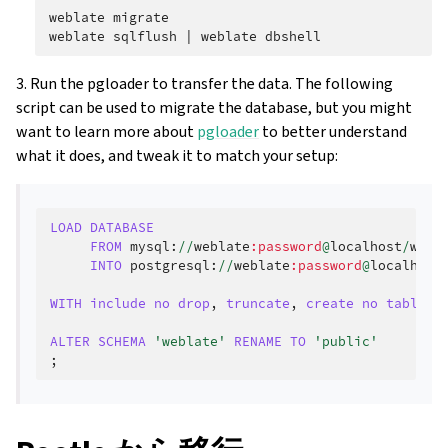
weblate
migrate

weblate
sqlflush
|
weblate
3. Run the pgloader to transfer the data. The following
script can be used to migrate the database, but you might
want to learn more about
pgloader
to better understand
what it does, and tweak it to match your setup:
LOAD
DATABASE
FROM
mysql
:
//
weblate
:password
@
localhost
/
webl
INTO
postgresql
:
//
weblate
:password
@
localhost
WITH
include
no
drop
,
truncate
,
create
no
tables
,
ALTER
SCHEMA
'weblate'
RENAME
TO
'public'
;