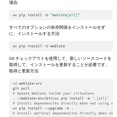
場合:
uv
pip
install
-U
"weblate[all]"
すべてのオプションの依存関係をインストールせず
に、インストールする方法:
uv
pip
install
-U
Git チェックアウトを使用して、新しいソースコードを
取得して、インストールを更新することが必要です。
取得と更新方法:
cd
weblate-src

git
# Update Weblate inside your virtualenv
.
~/weblate-env/bin/uv
pip
install
-e
'.[all]'
# Install dependencies directly when not using vi
uv
pip
install
--upgrade
-e
# Install optional dependencies directly when not