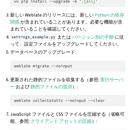
uv
pip
install
--upgrade
-e
'.[all]'
新しい Weblate のリリースには、新しい
Python の依存
関係
が含まれていることがあります。必要な機能が含
まれていることを確認してください。
または
バージョン別の手順
に従
settings_example.py
って、設定ファイルをアップグレードしてください。
データベースのアップグレード:
weblate
migrate
更新された静的ファイルを収集する（参照:
実行サーバ
ー
および
静的ファイルの提供
）:
weblate
collectstatic
--noinput
JavaScript ファイルと CSS ファイルを圧縮する（省略可
能、参照:
クライアント アセットの圧縮
）: