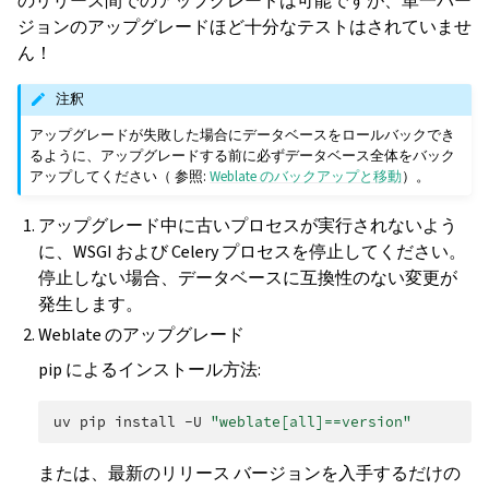
のリリース間でのアップグレードは可能ですが、単一バー
ジョンのアップグレードほど十分なテストはされていませ
ん！
注釈
アップグレードが失敗した場合にデータベースをロールバックでき
るように、アップグレードする前に必ずデータベース全体をバック
アップしてください（ 参照:
Weblate のバックアップと移動
）。
アップグレード中に古いプロセスが実行されないよう
に、WSGI および Celery プロセスを停止してください。
停止しない場合、データベースに互換性のない変更が
発生します。
Weblate のアップグレード
pip によるインストール方法:
uv
pip
install
-U
"weblate[all]==version"
または、最新のリリース バージョンを入手するだけの