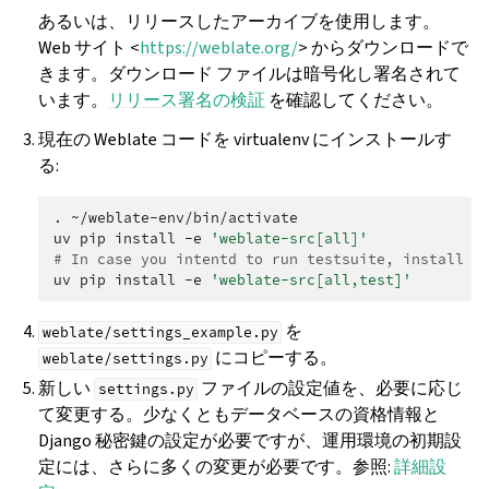
あるいは、リリースしたアーカイブを使用します。
Web サイト <
https://weblate.org/
> からダウンロードで
きます。ダウンロード ファイルは暗号化し署名されて
います。
リリース署名の検証
を確認してください。
現在の Weblate コードを virtualenv にインストールす
る:
.
~/weblate-env/bin/activate

uv
pip
install
-e
'weblate-src[all]'
# In case you intentd to run testsuite, install t
uv
pip
install
-e
'weblate-src[all,test]'
を
weblate/settings_example.py
にコピーする。
weblate/settings.py
新しい
ファイルの設定値を、必要に応じ
settings.py
て変更する。少なくともデータベースの資格情報と
Django 秘密鍵の設定が必要ですが、運用環境の初期設
定には、さらに多くの変更が必要です。参照:
詳細設