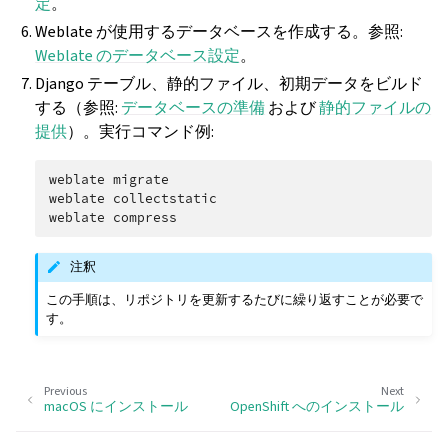
定
。
Weblate が使用するデータベースを作成する。参照:
Weblate のデータベース設定
。
Django テーブル、静的ファイル、初期データをビルド
する（参照:
データベースの準備
および
静的ファイルの
提供
）。実行コマンド例:
weblate
migrate

weblate
collectstatic

weblate
注釈
この手順は、リポジトリを更新するたびに繰り返すことが必要で
す。
Previous
Next
macOS にインストール
OpenShift へのインストール