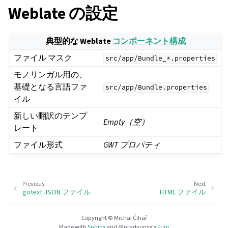
Weblate の設定
典型的な Weblate
コンポーネント構成
ファイル マスク
src/app/Bundle_*.properties
モノリンガル用の、
基礎となる言語ファ
src/app/Bundle.properties
イル
新しい翻訳のテンプ
Empty（空）
レート
ファイル形式
GWT プロパティ
Previous
Next
gotext JSON ファイル
HTML ファイル
Copyright © Michal Čihař
Made with
Sphinx
and
@pradyunsg
's
Furo