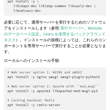
apt
install
-y
\
libldap2-dev
libldap-common
libsasl2-dev
\
必要に応じて、運用サーバーを実行するためのソフトウェ
アをインストールします（参照:
実行サーバー
、
Weblate
のデータベース設定
、
Celery を使用するバックグラウンド
タスク
）。インストールの規模によっては、これらのコン
ポーネントを専用サーバーで実行することが必要となりま
す。
ローカルへのインストール手順:
# Web server option 1: NGINX and uWSGI
apt
install
-y
nginx
uwsgi
uwsgi-plugin-python3

# Web server option 2: Apache with ``mod_wsgi``
apt
install
-y
apache2
libapache2-mod-wsgi-py3

# Caching backend: Redis
apt
install
-y
redis-server
