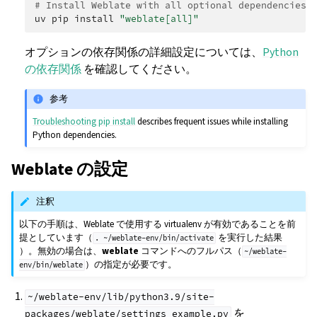
# Install Weblate with all optional dependencies
uv
pip
install
"weblate[all]"
オプションの依存関係の詳細設定については、
Python
の依存関係
を確認してください。
参考
Troubleshooting pip install
describes frequent issues while installing
Python dependencies.
Weblate の設定
注釈
以下の手順は、Weblate で使用する virtualenv が有効であることを前
提としています（
を実行した結果
.
~/weblate-env/bin/activate
）。無効の場合は、
weblate
コマンドへのフルパス（
~/weblate-
）の指定が必要です。
env/bin/weblate
~/weblate-env/lib/python3.9/site-
を
packages/weblate/settings_example.py