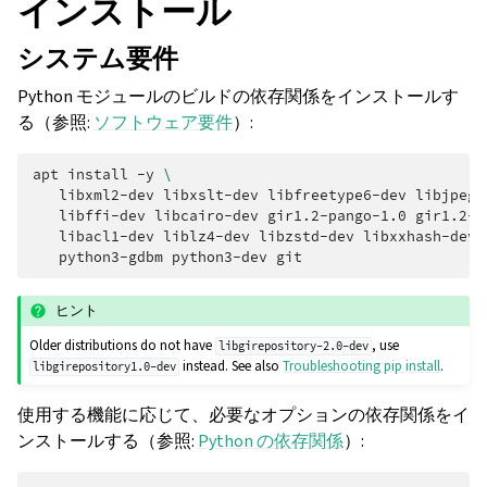
インストール
システム要件
Python モジュールのビルドの依存関係をインストールす
る（参照:
ソフトウェア要件
）:
apt
install
-y
\
libxml2-dev
libxslt-dev
libfreetype6-dev
libjpeg-
libffi-dev
libcairo-dev
gir1.2-pango-1.0
gir1.2-r
libacl1-dev
liblz4-dev
libzstd-dev
libxxhash-dev
python3-gdbm
python3-dev
ヒント
Older distributions do not have
, use
libgirepository-2.0-dev
instead. See also
Troubleshooting pip install
.
libgirepository1.0-dev
使用する機能に応じて、必要なオプションの依存関係をイ
ンストールする（参照:
Python の依存関係
）: