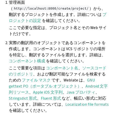
管理画面
（
）から、
http://localhost:8000/create/project/
翻訳するプロジェクトを作成します。詳細についは
プ
ロジェクトの設定
を確認してください。
ここで必要な指定は、プロジェクト名とその Web サイ
トだけです。
実際の翻訳用のオブジェクトであるコンポーネントを
作成します。コンポーネントは VCS リポジトリの場所
を特定し、翻訳するファイルを選択します。詳細は、
コンポーネント構成
を確認してください。
ここで重要な項目は
コンポーネント名
、
ソースコード
のリポジトリ
、および翻訳可能なファイルを検索する
ための
ファイル マスク
です。Weblate は、
GNU
gettext PO（ポータブル オブジェクト）
、
Android 文字
列リソース
、
Apple iOS 文字列
、
Java プロパティ
、
Stringsdict 形式
、
Fluent 形式
など、幅広い形式に対応
しています。詳細については、
Localization file formats
を確認してください。