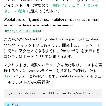
いインストールは空なので、
翻訳プロジェクトとコンポー
ネントの追加
に進んでください。
Weblate is configured to use
maildev
container as a e-mail
server. The delivered e-mails can be seen at
<
http://127.0.0.1:1080/
>.
このための
と
は
Dockerfile
docker-compose.yml
dev-
ディレクトリにあります。開発中にデータベース
docker
に簡単にアクセスできるように、PostgreSQL を実行する
コンテナはポート
で公開されます。
5433
スクリプトは、複数のパラメータを受け取り、テストを実
行するために
パラメータを指定して実行し、次に
test
パラメータを指定します。
モジュ
test
weblate.machine
ールでテストのみの実行例:
./rundev.sh
test
--exitfirst
注釈