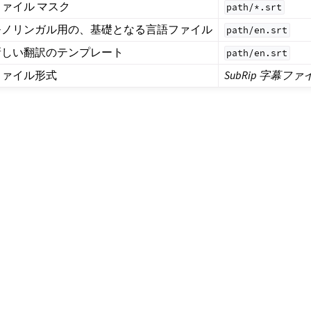
ファイル マスク
path/*.srt
モノリンガル用の、基礎となる言語ファイル
path/en.srt
新しい翻訳のテンプレート
path/en.srt
ファイル形式
SubRip 字幕ファ