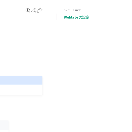
View this page
Edit this page
ON THIS PAGE
Weblate の設定