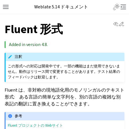
Weblate 5.14 ドキュメント
View 
Ed
Fluent 形式
Added in version 4.8.
注釈
この形式への対応は開発中です。一部の機能はまだ使用できないま
せん。動作はリリース間で変更することがあります。テスト結果の
フィードバックは歓迎します。
Fluent は、非対称の現地語化用のモノリンガルのテキスト
形式: ある言語の簡単な文字列を、別の言語の複雑な別
表記の翻訳に置き換えることができます。
参考
Fluent プロジェクトの Webサイト